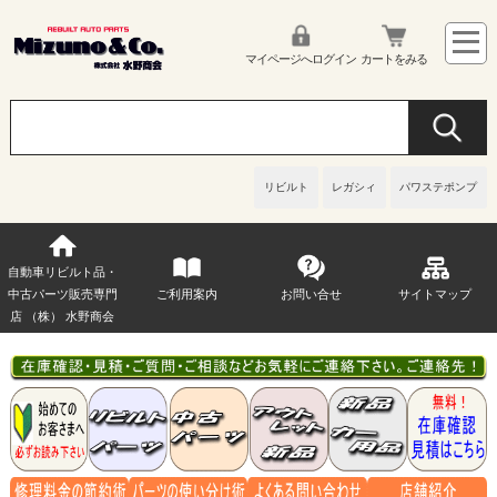
マイページへログイン
カートをみる
リビルト
レガシィ
パワステポンプ
自動車リビルト品・
中古パーツ販売専門
ご利用案内
お問い合せ
サイトマップ
店 （株） 水野商会