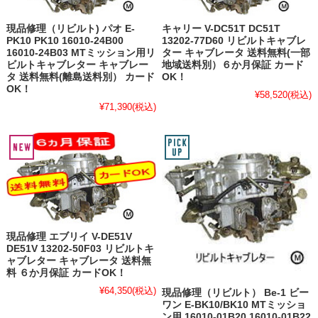
現品修理（リビルト) パオ E-
キャリー V-DC51T DC51T
PK10 PK10 16010-24B00
13202-77D60 リビルトキャブレ
16010-24B03 MTミッション用リ
ター キャブレータ 送料無料(一部
ビルトキャブレター キャブレー
地域送料別）６か月保証 カード
タ 送料無料(離島送料別） カード
OK！
OK！
¥58,520
(税込)
¥71,390
(税込)
現品修理 エブリイ V-DE51V
DE51V 13202-50F03 リビルトキ
ャブレター キャブレータ 送料無
料 ６か月保証 カードOK！
¥64,350
(税込)
現品修理（リビルト） Be-1 ビー
ワン E-BK10/BK10 MTミッショ
ン用 16010-01B20 16010-01B22