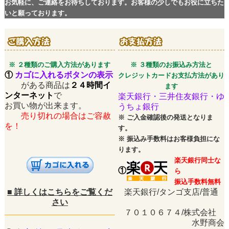
お気軽に、ご連絡をお待ちしております。お客様の少しでもお役に立ちた
いと願っております。
※ ２種類のご購入方法があります
※ ３種類のお振込み方法と
①
カゴに入れるボタンの表示
クレジットカードお支払方法があり
がある商品は
２４時間イ
ます
ンターネット
で
楽天銀行・三井住友銀行・ゆ
お買い物が出来ます。
うちょ銀行
売り切れの場合はご容赦
※
ご入金確認後の発送となりま
を！
す。
※
振込み手数料はお客様負担にな
ります。
楽天銀行同士な
①
ら
振込手数料無料
■
詳しくはこちらをご覧くだ
楽天銀行/タンゴ支店/普通
さい
７０１０６７４/株式会社
水野商会