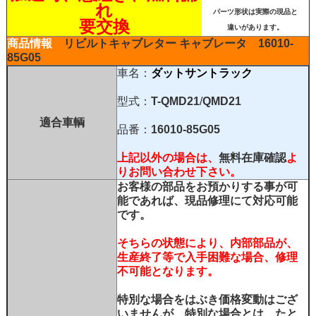
れ
パーツ形状は実際の現品と
要交換
違いがあります。
商品情報
リビルトキャブレター
キャブレータ
16010-
85G05
車名：
ダットサントラック
型式：
T-QMD21
/
QMD21
適合車輌
品番：
16010-85G05
上記以外の場合は、
無料在庫確認
よ
りお問い合わせ下さい。
お客様の部品をお預かりする事が可
能であれば、現品修理にて対応可能
です。
そちらの状態により、内部部品が、
生産終了等で入手困難な場合、修理
不可能となります。
特別な場合をはぶき価格変動はござ
いませんが、特別な場合とは、たと