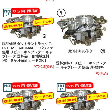
現品修理 ダットサントラック T-
D21 D21 16010-55G00 パワステ
無用 リビルトキャブレター キャ
ブレータ 送料込(一部地域送料
別） ６か月保証 カードOK！
送料無料！ リビルト キャブレタ
¥70,015
(税込)
ー キャブレータ 販売 見積無料
¥0
(税込)