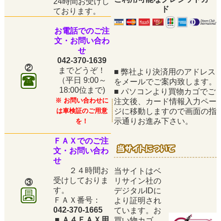
24時間お受けし
ド
ております。
お電話でのご注
文・お問い合わ
せ
042-370-1639
②
までどうぞ！
■
弊社より決済用のアドレス
（平日
9:00～
をメールでご案内致します。
18:00位まで)
■
パソコンより買物カゴでご
※ お問い合わせに
注文後、カード情報入力ペー
は車検証のご用意
ジに移動しますので画面の指
示通りお進み下さい。
を！
ＦＡＸでのご注
文・お問い合わ
せ
２４時間お
当サイトはベ
受けしておりま
リサイン社の
③
す。
デジタルIDに
ＦＡＸ番号：
より証明され
042-370-1665
ています。お
■
Ａ４ＦＡＸ用
買い物カゴ、