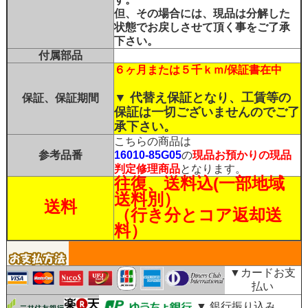
但、その場合には、現品は分解した
状態でお戻しさせて頂く事をご了承
下さい。
付属部品
６ヶ月または５千ｋｍ/保証書在中
▼ 代替え保証となり、工賃等の
保証、保証期間
保証は一切ございませんのでご了
承下さい。
こちらの商品は
参考品番
16010-85G05
の
現品お預かりの現品
判定修理商品
となります。
往復、送料込(一部地域
送料別）
送料
（行き分とコア返却送
料）
▼カードお支
払い
▼ 銀行振り込み