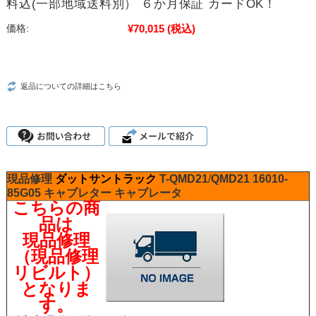
料込(一部地域送料別） ６か月保証 カードOK！
¥70,015
(税込)
価格:
返品についての詳細はこちら
現品修理
ダットサントラック
T-QMD21
/
QMD21
16010-
85G05
キャブレター
キャブレータ
こちらの商
品は
現品修理
（現品修理
リビルト）
となりま
す。