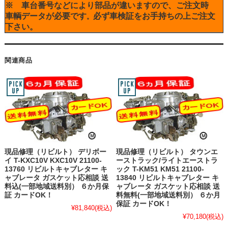
※ 車台番号などにより部品が違いますので、ご注文時
車輌データが必要です
必ず車検証をお手持ちの上ご注文
。
下さい。
関連商品
現品修理（リビルト） デリボー
現品修理（リビルト） タウンエ
イ T-KXC10V KXC10V 21100-
ーストラック/ライトエーストラ
13760 リビルトキャブレター キ
ック T-KM51 KM51 21100-
ャブレータ ガスケット応相談 送
13840 リビルトキャブレター キ
料込(一部地域送料別） ６か月保
ャブレータ ガスケット応相談 送
証 カードOK！
料無料(一部地域送料別） ６か月
保証 カードOK！
¥81,840
(税込)
¥70,180
(税込)