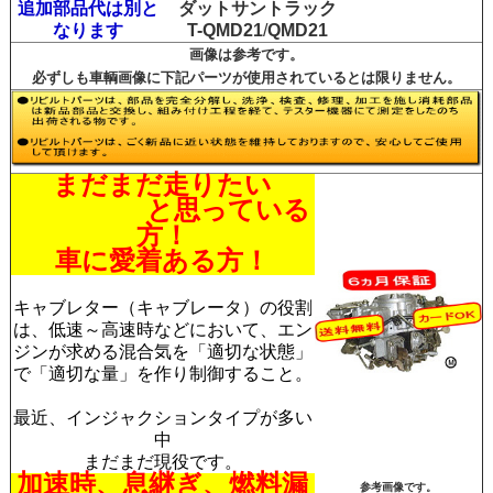
追加部品代は別と
ダットサントラック
なります
T-QMD21
/
QMD21
画像は参考です。
必ずしも車輌画像に下記パーツが使用されているとは限りません。
まだまだ走りたい
と思っている
方！
車に愛着ある方！
キャブレター（キャブレータ）の役割
は、低速～高速時などにおいて、エン
ジンが求める混合気を「適切な状態」
で「適切な量」を作り制御すること。
最近、インジャクションタイプが多い
中
まだまだ現役です。
加速時、息継ぎ、燃料漏
参考画像です。