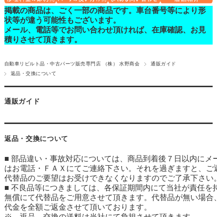
掲載の商品は、ごく一部の商品です。車台番号等により形
状等が違う可能性もございます。
メール、電話等でお問い合わせ頂ければ、在庫確認、お見
積りさせて頂きます。
自動車リビルト品・中古パーツ販売専門店 （株） 水野商会
通販ガイド
返品・交換について
通販ガイド
返品・交換について
■ 部品違い・事故対応については、商品到着後７日以内にメ
はお電話・ＦＡＸにてご連絡下さい。それを過ぎますと、ご
代替品のご要望はお受けできなくなりますのでご了承下さい
■ 不良品等につきましては、各保証期間内にて当社が責任を
無償にて代替品をご用意させて頂きます。代替品が無い場合
代金を全額ご返金させて頂いております。
※ 返品、交換の送料は当社にて負担させて頂きます。