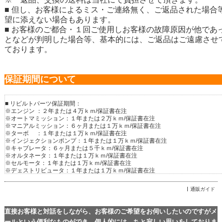
■ 但し、お客様によるミス・ご連絡無く、ご返品された場合
望に添えない場合もあります。
■ お客様のご都合・１回ご使用しお客様の故障原因が他であ
となどが判明した場合等、基本的には、ご返品はご遠慮させ
ております。
保証期間について
■ リビルトパーツ保証期間：
※エンジン ：２年または４万ｋｍ/保証書在注
※オートマミッション：１年または２万ｋｍ/保証書在注
※マニアルミッション：６ヶ月または１万ｋｍ/保証書在注
※ターボ ：１年または１万ｋｍ/保証書在注
※インジェクションポンプ：１年または１万ｋｍ/保証書在注
※キャブレータ：６ヶ月または５千ｋｍ/保証書在注
※オルタネータ：１年または１万ｋｍ/保証書在注
※セルモータ：１年または１万ｋｍ/保証書在注
※デェストリビュータ：１年または１万ｋｍ/保証書在注
※クーラーコンプレッサー：１年または１万ｋｍ/保証書在注
※デジタルメータ：３ヶ月/保証書在注
通販ガイド
※コンピュータ：１年または１万ｋｍ/保証書在注
※ドライブシャフト：２年または２万ｋｍ/保証書在注
※パワーステアリングギアボックス：２年または２万ｋｍ/保証書在注
直接お客様と対話をしながら、お客様のご希望をお伺いしたいのですがメ
※パワーステアリングポンプ：１年または１万ｋｍ/保証書在注
ールという便利なものができ、個人的には、ちと寂しい思いをしておりま