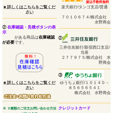
振込手数料無料
■
詳しくはこちらをご覧くだ
楽天銀行/タンゴ支店/普通
さい
７０１０６７４/株式会社
水野商会
②
在庫確認・見積ボタンの表
示
がある商品は
在庫確認
②
が必要
です。
三井住友銀行/新宿西口支店/
当座
２７７９７５/株式会社 水
野商会
③
■
詳しくはこちらをご覧くだ
ゆうちょ銀行/１０１４０－
さい
８５６５６５４１
株式会社 水野商会
クレジットカード
※ ３種類のご注文お問い合わせ方法