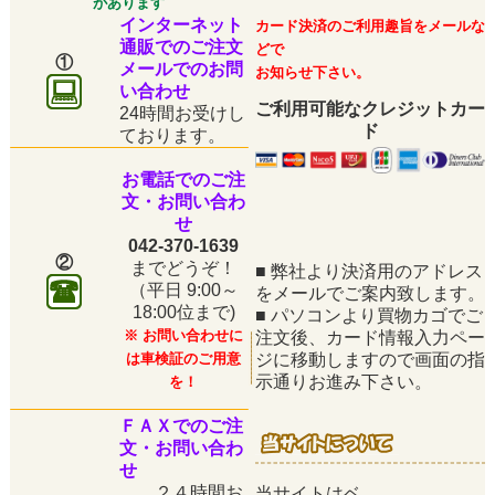
があります
インターネット
カード決済のご利用趣旨をメールな
通販でのご注文
どで
①
メールでのお問
お知らせ下さい。
い合わせ
ご利用可能なクレジットカー
24時間お受けし
ド
ております。
お電話でのご注
文・お問い合わ
せ
042-370-1639
②
までどうぞ！
■
弊社より決済用のアドレス
（平日
9:00～
をメールでご案内致します。
18:00位まで)
■
パソコンより買物カゴでご
※ お問い合わせに
注文後、カード情報入力ペー
は車検証のご用意
ジに移動しますので画面の指
示通りお進み下さい。
を！
ＦＡＸでのご注
文・お問い合わ
せ
２４時間お
当サイトはベ