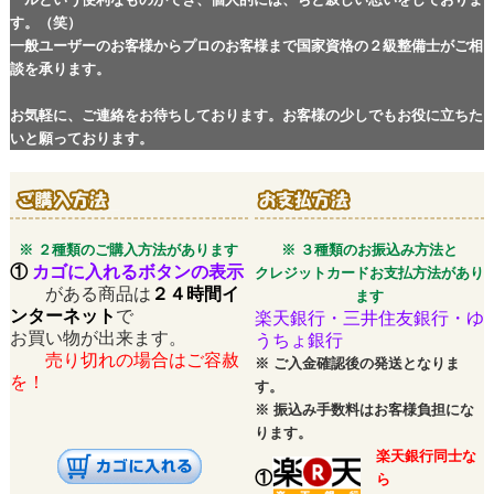
※ 保証内容は各パーツにより違いますが保証書規定に準じます。
す。（笑）
一般ユーザーのお客様からプロのお客様まで国家資格の２級整備士がご相
■ 中古パーツ保証期間：
※エンジン ：３ヶ月保証
談を承ります。
※ミッション ：１ヶ月保証
※その他の中古パーツ：２週間保証
お気軽に、ご連絡をお待ちしております。お客様の少しでもお役に立ちた
いと願っております。
※ ２種類のご購入方法があります
※ ３種類のお振込み方法と
①
カゴに入れるボタンの表示
クレジットカードお支払方法があり
がある商品は
２４時間イ
ます
ンターネット
で
楽天銀行・三井住友銀行・ゆ
お買い物が出来ます。
うちょ銀行
売り切れの場合はご容赦
※
ご入金確認後の発送となりま
を！
す。
※
振込み手数料はお客様負担にな
ります。
楽天銀行同士な
①
ら