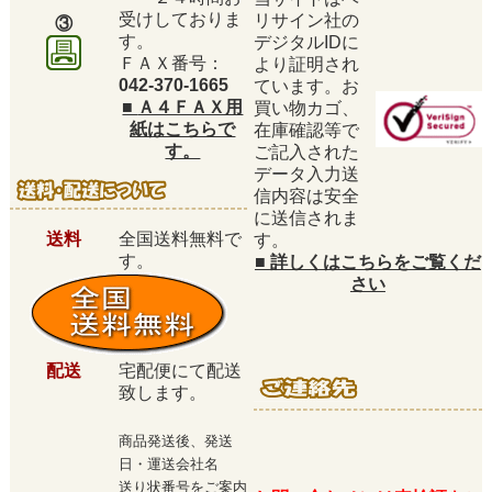
受けしておりま
リサイン社の
③
す。
デジタルIDに
ＦＡＸ番号：
より証明され
042-370-1665
ています。お
■
Ａ４ＦＡＸ用
買い物カゴ、
紙はこちらで
在庫確認等で
す。
ご記入された
データ入力送
信内容は安全
に送信されま
送料
全国送料無料で
す。
す。
■
詳しくはこちらをご覧くだ
さい
配送
宅配便にて配送
致します。
商品発送後、発送
日・運送会社名
送り状番号をご案内