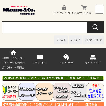
マイページへログイン
カートをみる
リビルト
レガシィ
パワステポンプ
自動車リビルト品・
中古パーツ販売専門
ご利用案内
お問い合せ
サイトマップ
店 （株） 水野商会