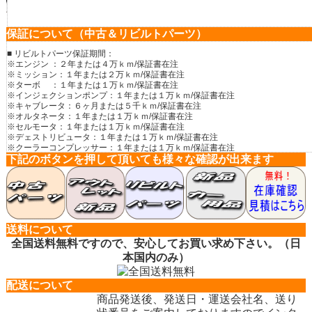
保証について（中古＆リビルトパーツ）
■ リビルトパーツ保証期間：
※エンジン ：２年または４万ｋｍ/保証書在注
※ミッション：１年または２万ｋｍ/保証書在注
※ターボ ：１年または１万ｋｍ/保証書在注
※インジェクションポンプ：１年または１万ｋｍ/保証書在注
※キャブレータ：６ヶ月または５千ｋｍ/保証書在注
※オルタネータ：１年または１万ｋｍ/保証書在注
※セルモータ：１年または１万ｋｍ/保証書在注
※デェストリビュータ：１年または１万ｋｍ/保証書在注
※クーラーコンプレッサー：１年または１万ｋｍ/保証書在注
下記のボタンを押して頂いても様々な確認が出来ます
※デジタルメータ：３ヶ月/保証書在注
※コンピュータ：１年または１万ｋｍ/保証書在注
※ドライブシャフト：２年または２万ｋｍ/保証書在注
※パワーステアリングギアボックス：２年または２万ｋｍ/保証書在注
※パワーステアリングポンプ：１年または１万ｋｍ/保証書在注
※ 保証内容は各パーツにより違いますが保証書規定に準じます。
送料について
■ 中古パーツ保証期間：
全国送料無料ですので、安心してお買い求め下さい。（日
※エンジン ：３ヶ月保証
本国内のみ）
※ミッション ：１ヶ月保証
※その他の中古パーツ：２週間保証
配送について
※ 万が一、不良、部品違い等ございましたらすぐに、ご連絡下さい。
商品発送後、発送日・運送会社名、送り
代替品をご用意させて頂きます。