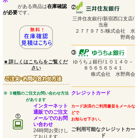
示
がある商品は
在庫確認
②
が必要
です。
三井住友銀行/新宿西口支店/
当座
２７７９７５/株式会社 水
野商会
③
■
詳しくはこちらをご覧くだ
ゆうちょ銀行/１０１４０－
さい
８５６５６５４１
株式会社 水野商会
クレジットカード
※ ３種類のご注文お問い合わせ方法
があります
インターネット
カード決済のご利用趣旨をメールな
通販でのご注文
どで
①
メールでのお問
お知らせ下さい。
い合わせ
ご利用可能なクレジットカー
24時間お受けし
ド
ております。