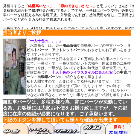
見積りすると
「結構高いな～」
、
「節約できないかな～」
と思っていませんか？
３種類の組合せで修理料金が決定するわけですが、一番目はパーツ交換が必要な
車パーツを組替える為の修理工賃、外装物であれば、塗装費用も含む。三番目は
パーツなどのケミカル料金で構成されます。
三番目のケミカル料金は、料金もそんなに高くはならないと思いますので、
節約
担当者よりご挨拶
一番目の
自動車パーツ
代と二番目の工賃を
節約
する方法があるのです。
「十人十色の。。。」
「
自動車パーツを修理業者まかせにしていませんか？」
「水野商会」は、
カー用品販売
や自動車パーツの
中古パーツ
、
リ
お客様は修理を依頼する時に、
ご自分で
自動車パーツ
を手配しましょう！
直接、
ビルトパーツ
、
アウトレットパーツ
のおさがしのお手伝いをさせ
少は
節約
できます。
て頂ている会社です。
自社保有のパーツと日本全国２７０万点以上の在庫ネットワーク
「
純正新品パーツばかりを使用していないですか？」
にて、一番安くて、一番状態のいいもの物を、国家資格の二級整
パーツ交換が必要な場合、「純正新品の方が気持ちがいい！」のは言うまでもあ
備士（今は、一級があるのですが私の時代は二級が最高でした）
を考えると「純正新品だけがいいとはかぎならいですよね！」
経験に基づき、
十人十色のライフスタイルに合わせ安心
の
中古パ
純正新品と同等品のアウトレットパーツ
や
新品にごく近いリビルトパーツ
、
保証
ーツ
・
自動車パーツ
のご紹介をさせて頂きます。
しましょう。
私も人間ですので、たまにポカする時もありますが！（笑）
もちろん、すぐに交換させて頂いておりますが、その時は、ご容
赦を！また、お客様のご要望により、中古パーツ、リビルトパー
ツなどの選択など、わからない事などあればご相談も承りますの
で、お気軽にご相談下さい。
自動車パーツは、多種多様な為、常にパーツが流動してい
一般ユーザーの方から業者の方まで、お気軽にご相談下さ
る為、お客様には大変お不便をお掛け致しますが、その都
い。
度に在庫の確認が必要になります。ご了承願います。
下記のボタンを押して頂いても様々な確認が出来ます