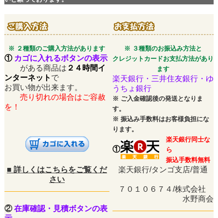
※ ２種類のご購入方法があります
※ ３種類のお振込み方法と
①
カゴに入れるボタンの表示
クレジットカードお支払方法があり
がある商品は
２４時間イ
ます
ンターネット
で
楽天銀行・三井住友銀行・ゆ
お買い物が出来ます。
うちょ銀行
売り切れの場合はご容赦
※
ご入金確認後の発送となりま
を！
す。
※
振込み手数料はお客様負担にな
ります。
楽天銀行同士な
①
ら
振込手数料無料
■
詳しくはこちらをご覧くだ
楽天銀行/タンゴ支店/普通
さい
７０１０６７４/株式会社
水野商会
②
在庫確認・見積ボタンの表