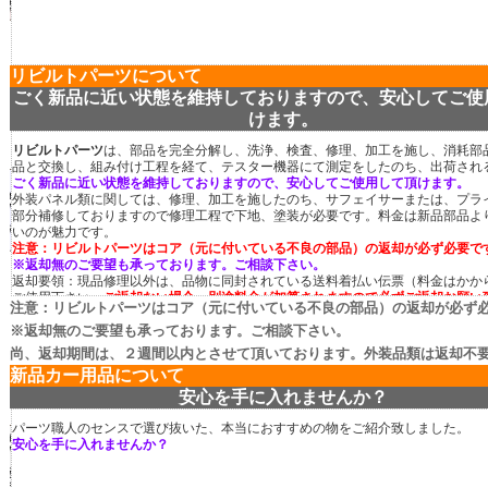
リビルトパーツについて
ごく新品に近い状態を維持しておりますので、安心してご使
けます。
リビルトパーツ
は、部品を完全分解し、洗浄、検査、修理、加工を施し、消耗部
品と交換し、組み付け工程を経て、テスター機器にて測定をしたのち、出荷され
ごく新品に近い状態を維持しておりますので、安心してご使用して頂けます。
外装パネル類に関しては、修理、加工を施したのち、サフェイサーまたは、プラ
部分補修しておりますので修理工程で下地、塗装が必要です。料金は新品部品よ
いのが魅力です。
注意：リビルトパーツはコア（元に付いている不良の部品）の返却が必ず必要で
※返却無のご要望も承っております。ご相談下さい。
返却要領：現品修理以外は、品物に同封されている送料着払い伝票（料金はかか
ご使用下さい。
ご返却ない場合、別途料金が加算されますので必ずご返却お願い
注意：リビルトパーツはコア（元に付いている不良の部品）の返却が必ず
尚、返却期間は、２週間以内とさせて頂いております。外装品類は返却不
※返却無のご要望も承っております。ご相談下さい。
尚、返却期間は、２週間以内とさせて頂いております。外装品類は返却不
新品カー用品について
安心を手に入れませんか？
パーツ職人のセンスで選び抜いた、本当におすすめの物をご紹介致しました。
安心を手に入れませんか？