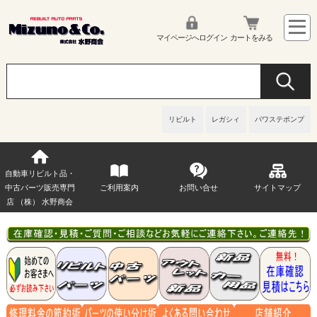
マイページへログイン
カートをみる
リビルト
レガシィ
パワステポンプ
自動車リビルト品・
中古パーツ販売専門
ご利用案内
お問い合せ
サイトマップ
店 （株） 水野商会