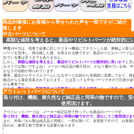
商品到着後にお客様から寄せられた声を一部ですがご紹介
致します
中古パーツについて
高額な値段を考えると、新品やリビルトパーツが絶対的に
中古パーツ
は、現車で必要に応じテスター機器にてテストした後、車輌より取り
パーツを洗浄し、再点検した後、出荷される物ですが、新品やリビルトパーツな
れている事は言うまでもありません。
しかし、
高額な値段を考えると、新品やリビルトパーツが絶対的に良いか？
と言
もそうでは無いですよね！ メーカー純正品の耐久性が、かなり優れている為、中
かなりの信頼が得られています。
事実、最近のリサイクルブームになるずーと以前から全国的に流通しており、再
観点からも最近見直されております。 とは言っても中古パーツですので注意が必
のも事実です。
そこで、弊社では、国家資格の二級整備士が、過去の実績から、「中古パーツ選
アウトレットパーツについて
パート」として「安心できる中古パーツを自社在庫を含め、全国２７０万点以上
取り付け、機能、耐久性など純正品と同等の物ですので、安
お勧めしております。
自動車パーツは、多種多様な為、中古パーツとして在庫が無い場合、新品部品と
使用頂けます。
て使用したり、高価なパーツは中古パーツで安価なパーツは新品などと、使い分
して頂くと、かなり経済的に節約できると思います。
アウトレットパーツは、メーカー純正以外で作っている新品のパーツです。
取り付け、機能、耐久性など純正品と同等の物ですので、安心してご使用頂けま
また、外装パネル類は純正品と同様に、一部を除いて、未塗装ですので、お客様
合わせ、修理工程で塗装する必要があります。