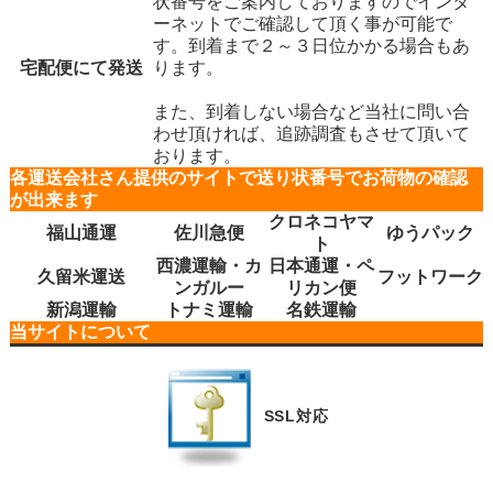
状番号をご案内しておりますのでインタ
代替品がない場合、全額返金させて頂いております。
また、お客様とご相談の上、値引き処理する場合もあります。
ーネットでご確認して頂く事が可能で
す。到着まで２～３日位かかる場合もあ
※ ご連絡なく返却された場合など、ご希望に添えない場合もありますので
宅配便にて発送
ります。
不良等ございましたらすぐにご連絡下さい。
また、到着しない場合など当社に問い合
わせ頂ければ、追跡調査もさせて頂いて
おります。
各運送会社さん提供のサイトで送り状番号でお荷物の確認
が出来ます
クロネコヤマ
福山通運
佐川急便
ゆうパック
ト
西濃運輸・カ
日本通運・ペ
久留米運送
フットワーク
ンガルー
リカン便
新潟運輸
トナミ運輸
名鉄運輸
当サイトについて
SSL対応