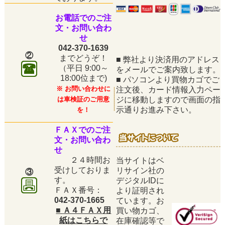
お電話でのご注
文・お問い合わ
せ
042-370-1639
②
までどうぞ！
■
弊社より決済用のアドレス
（平日
9:00～
をメールでご案内致します。
18:00位まで)
■
パソコンより買物カゴでご
※ お問い合わせに
注文後、カード情報入力ペー
は車検証のご用意
ジに移動しますので画面の指
示通りお進み下さい。
を！
ＦＡＸでのご注
文・お問い合わ
せ
２４時間お
当サイトはベ
受けしておりま
リサイン社の
③
す。
デジタルIDに
ＦＡＸ番号：
より証明され
042-370-1665
ています。お
■
Ａ４ＦＡＸ用
買い物カゴ、
紙はこちらで
在庫確認等で