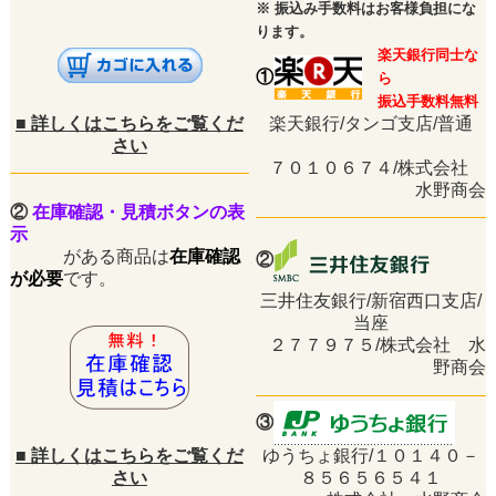
※
振込み手数料はお客様負担にな
ります。
楽天銀行同士な
①
ら
振込手数料無料
■
詳しくはこちらをご覧くだ
楽天銀行/タンゴ支店/普通
さい
７０１０６７４/株式会社
水野商会
②
在庫確認・見積ボタンの表
示
がある商品は
在庫確認
②
が必要
です。
三井住友銀行/新宿西口支店/
当座
２７７９７５/株式会社 水
野商会
③
■
詳しくはこちらをご覧くだ
ゆうちょ銀行/１０１４０－
さい
８５６５６５４１