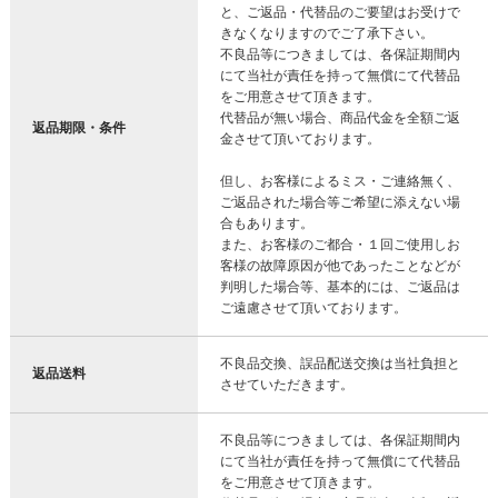
と、ご返品・代替品のご要望はお受けで
きなくなりますのでご了承下さい。
不良品等につきましては、各保証期間内
にて当社が責任を持って無償にて代替品
をご用意させて頂きます。
代替品が無い場合、商品代金を全額ご返
返品期限・条件
金させて頂いております。
但し、お客様によるミス・ご連絡無く、
ご返品された場合等ご希望に添えない場
合もあります。
また、お客様のご都合・１回ご使用しお
客様の故障原因が他であったことなどが
判明した場合等、基本的には、ご返品は
ご遠慮させて頂いております。
不良品交換、誤品配送交換は当社負担と
返品送料
させていただきます。
不良品等につきましては、各保証期間内
にて当社が責任を持って無償にて代替品
をご用意させて頂きます。