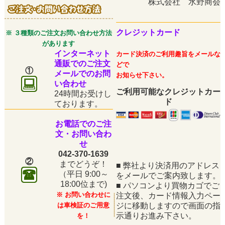
株式会社 水野商会
クレジットカード
※ ３種類のご注文お問い合わせ方法
があります
インターネット
カード決済のご利用趣旨をメールな
通販でのご注文
どで
①
メールでのお問
お知らせ下さい。
い合わせ
ご利用可能なクレジットカー
24時間お受けし
ド
ております。
お電話でのご注
文・お問い合わ
せ
042-370-1639
②
までどうぞ！
■
弊社より決済用のアドレス
（平日
9:00～
をメールでご案内致します。
18:00位まで)
■
パソコンより買物カゴでご
※ お問い合わせに
注文後、カード情報入力ペー
は車検証のご用意
ジに移動しますので画面の指
示通りお進み下さい。
を！