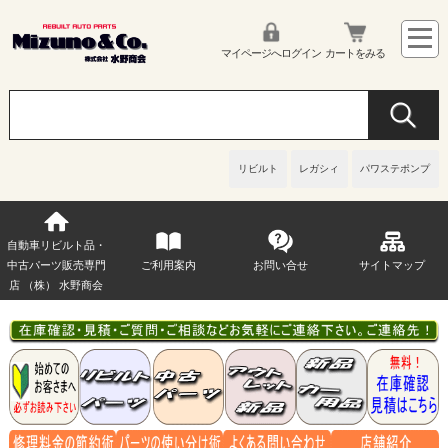
マイページへログイン
カートをみる
リビルト
レガシィ
パワステポンプ
自動車リビルト品・
中古パーツ販売専門
ご利用案内
お問い合せ
サイトマップ
店 （株） 水野商会