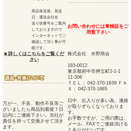
商品発送後、発送
日・運送会社名
送り状番号をご案内
お問い合わせには車検証をご
しておりますので
用意下さい
インターネットでご
確認して頂く事が可
能です。
■
詳しくはこちらをご覧くだ
株式会社 水野商会
さい
183-0012
東京都府中市押立町2-1-1
11-306
ＴＥＬ： 042-370-1639 ＦＡ
Ｘ： 042-370-1665
日中、出入りが多い為、連絡
万が一、不良、動作不良等ご
が取りずらくなっておりま
ざいましたら商品到着後７日
す。
以内にご連絡下さい。当社が
お手数ですが、ご用の際は、
責任を持って交換させて頂き
メール、FAXでご連絡頂ける
ます。
とありがたいです。