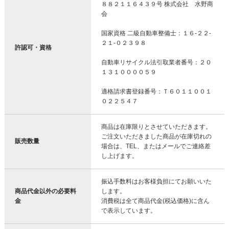
８８２１１６４３９号 株式会社 水野商
会
国家資格 二級自動車整備士：１６-２２-
２１-０２３９８
許認可・資格
自動車リサイクル法引取業者番号：２０
１３１００００５９
適格請求書登録番号：Ｔ６０１１００１
０２２５４７
商品は在庫限りとさせていただきます。
ご注文いただきました商品が在庫切れの
販売数量
場合は、TEL、またはメールでご連絡差
し上げます。
振込手数料はお客様負担にてお願いいた
商品代金以外の必要料
します。
金
消費税は全て商品代金(税込価格)に含ん
で表示しています。