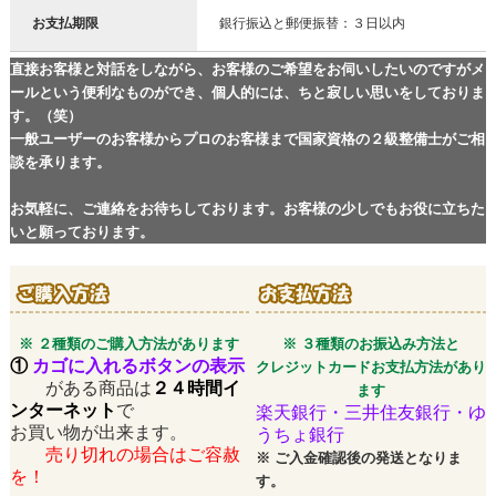
お支払期限
銀行振込と郵便振替：３日以内
直接お客様と対話をしながら、お客様のご希望をお伺いしたいのですがメ
ールという便利なものができ、個人的には、ちと寂しい思いをしておりま
す。（笑）
一般ユーザーのお客様からプロのお客様まで国家資格の２級整備士がご相
談を承ります。
お気軽に、ご連絡をお待ちしております。お客様の少しでもお役に立ちた
いと願っております。
※ ２種類のご購入方法があります
※ ３種類のお振込み方法と
①
カゴに入れるボタンの表示
クレジットカードお支払方法があり
がある商品は
２４時間イ
ます
ンターネット
で
楽天銀行・三井住友銀行・ゆ
お買い物が出来ます。
うちょ銀行
売り切れの場合はご容赦
※
ご入金確認後の発送となりま
を！
す。