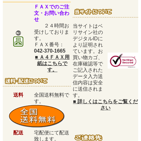
ＦＡＸでのご注
文・お問い合わ
せ
２４時間お
当サイトはベ
受けしておりま
リサイン社の
③
す。
デジタルIDに
ＦＡＸ番号：
より証明され
042-370-1665
ています。お
■
Ａ４ＦＡＸ用
買い物カゴ、
紙はこちらで
在庫確認等で
す。
ご記入された
データ入力送
信内容は安全
に送信されま
送料
全国送料無料で
す。
す。
■
詳しくはこちらをご覧くだ
さい
配送
宅配便にて配送
致します。