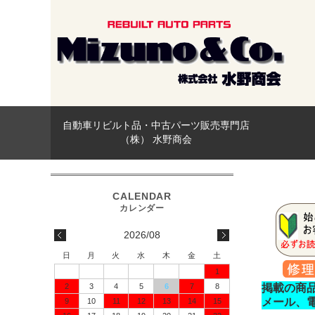
自動車リビルト品・中古パーツ販売専門店
（株） 水野商会
2026/08
日
月
火
水
木
金
土
1
2
3
4
5
6
7
8
掲載の商
メール、
9
10
11
12
13
14
15