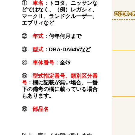
①
車名
：
トヨタ、ニッサンな
どではなく、（例）レガシィ、
マークⅡ、ランドクルーザー、
エブリィなど
②
年式
：
何年何月まで
③
型式
：
DBA-DA64Vなど
④
車体番号
：
全ｹﾀ
⑤
型式指定番号、類別区分番
号
：
欄に記載が無い場合、一番
下の備考の欄に載っている場合
もあります。
⑥
部品名