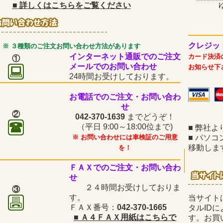
■
詳しくはこちらをご覧ください
クレジッ
※ ３種類のご注文お問い合わせ方法があります
インターネット通販でのご注文
カード決済
①
メールでのお問い合わせ
お知らせ下
24時間お受けしております。
お電話でのご注文・お問い合わ
せ
②
042-370-1639
までどうぞ！
（平日
9:00～18:00位まで)
■
弊社よ
※ お問い合わせには車検証のご用意
■
パソコ
移動しま
を！
ＦＡＸでのご注文・お問い合わ
せ
２４時間お受けしておりま
③
す。
当サイト
ＦＡＸ番号：
042-370-1665
タルID
■
Ａ４ＦＡＸ用紙はこちらで
す。お買