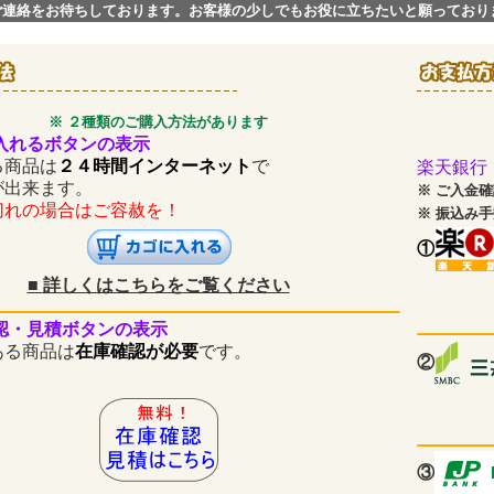
ご連絡をお待ちしております。お客様の少しでもお役に立ちたいと願っており
※ ２種類のご購入方法があります
入れるボタンの表示
商品は
２４時間インターネット
で
楽天銀行
が出来ます。
※
ご入金確
の場合はご容赦を！
※
振込み手
①
■
詳しくはこちらをご覧ください
認・見積ボタンの表示
商品は
在庫確認が必要
です。
②
③