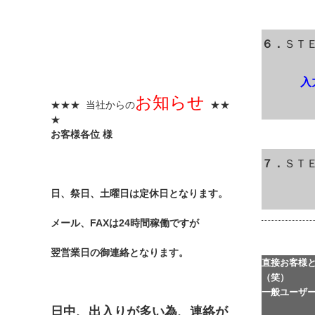
６．
ＳＴ
入
お知らせ
★★★ 当社からの
★★
★
お客様各位 様
７．
ＳＴ
日、祭日、土曜日は定休日となります。
メール、FAXは24時間稼働ですが
翌営業日の御連絡となります。
直接お客様
（笑）
一般ユーザ
日中、出入りが多い為、連絡が