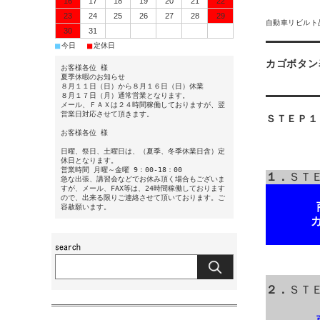
16
17
18
19
20
21
22
23
24
25
26
27
28
29
自動車リビルト
30
31
■
■
今日
定休日
カゴボタン
お客様各位 様
夏季休暇のお知らせ
８月１１日（日）から８月１６日（日）休業
８月１７日（月）通常営業となります。
メール、ＦＡＸは２４時間稼働しておりますが、翌
営業日対応させて頂きます。
ＳＴＥＰ１
お客様各位 様
日曜、祭日、土曜日は、（夏季、冬季休業日含）定
休日となります。
営業時間 月曜～金曜 9：00-18：00
１．
ＳＴ
急な出張、講習会などでお休み頂く場合もございま
すが、メール、FAX等は、24時間稼働しております
ので、出来る限りご連絡させて頂いております。ご
容赦願います。
２．
ＳＴ