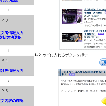
商品の確認
↓
ＥＰ３
注文者情報入力
支払方法選択
↓
1-２
カゴに入れるボタンを押す
ＥＰ４
届け先情報入力
↓
ＥＰ５
注文内容の確認