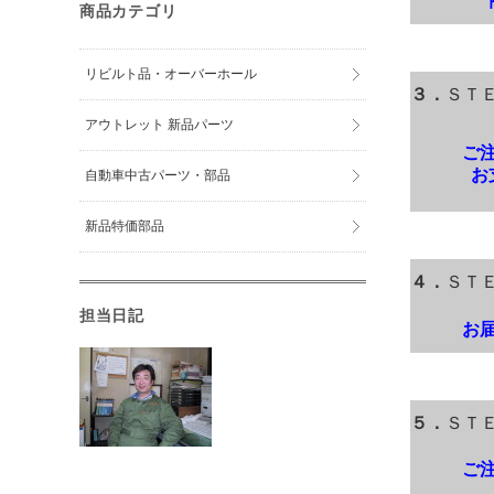
商品カテゴリ
リビルト品・オーバーホール
３．
ＳＴ
アウトレット 新品パーツ
ご
お
自動車中古パーツ・部品
新品特価部品
４．
ＳＴ
担当日記
お
５．
ＳＴ
ご