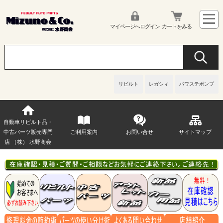
マイページへログイン
カートをみる
リビルト
レガシィ
パワステポンプ
自動車リビルト品・
中古パーツ販売専門
ご利用案内
お問い合せ
サイトマップ
店 （株） 水野商会