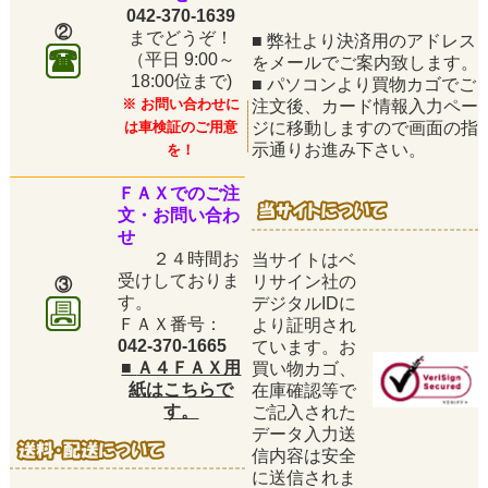
042-370-1639
②
までどうぞ！
■
弊社より決済用のアドレス
（平日
9:00～
をメールでご案内致します。
18:00位まで)
■
パソコンより買物カゴでご
※ お問い合わせに
注文後、カード情報入力ペー
は車検証のご用意
ジに移動しますので画面の指
示通りお進み下さい。
を！
ＦＡＸでのご注
文・お問い合わ
せ
２４時間お
当サイトはベ
受けしておりま
リサイン社の
③
す。
デジタルIDに
ＦＡＸ番号：
より証明され
042-370-1665
ています。お
■
Ａ４ＦＡＸ用
買い物カゴ、
紙はこちらで
在庫確認等で
す。
ご記入された
データ入力送
信内容は安全
に送信されま