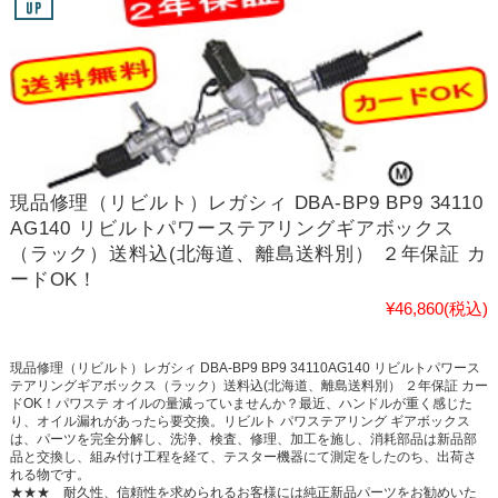
現品修理（リビルト）レガシィ DBA-BP9 BP9 34110
AG140 リビルトパワーステアリングギアボックス
（ラック）送料込(北海道、離島送料別） ２年保証 カ
ードOK！
¥46,860
(税込)
現品修理（リビルト）レガシィ DBA-BP9 BP9 34110AG140 リビルトパワース
テアリングギアボックス（ラック）送料込(北海道、離島送料別） ２年保証 カー
ドOK！パワステ オイルの量減っていませんか？最近、ハンドルが重く感じた
り、オイル漏れがあったら要交換。リビルト パワステアリング ギアボックス
は、パーツを完全分解し、洗浄、検査、修理、加工を施し、消耗部品は新品部
品と交換し、組み付け工程を経て、テスター機器にて測定をしたのち、出荷さ
れる物です。
★★★ 耐久性、信頼性を求められるお客様には純正新品パーツをお勧めいた