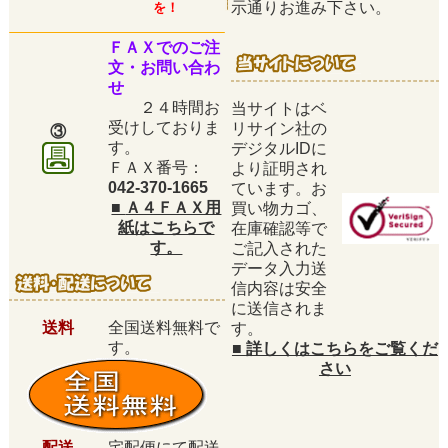
示通りお進み下さい。
を！
ＦＡＸでのご注
文・お問い合わ
せ
２４時間お
当サイトはベ
受けしておりま
リサイン社の
③
す。
デジタルIDに
ＦＡＸ番号：
より証明され
042-370-1665
ています。お
■
Ａ４ＦＡＸ用
買い物カゴ、
紙はこちらで
在庫確認等で
す。
ご記入された
データ入力送
信内容は安全
に送信されま
送料
全国送料無料で
す。
す。
■
詳しくはこちらをご覧くだ
さい
配送
宅配便にて配送