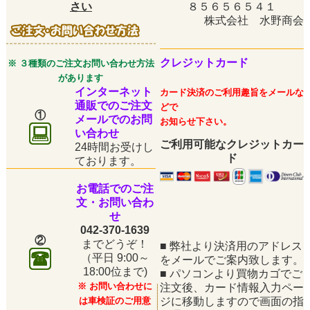
さい
８５６５６５４１
株式会社 水野商会
クレジットカード
※ ３種類のご注文お問い合わせ方法
があります
インターネット
カード決済のご利用趣旨をメールな
通販でのご注文
どで
①
メールでのお問
お知らせ下さい。
い合わせ
ご利用可能なクレジットカー
24時間お受けし
ド
ております。
お電話でのご注
文・お問い合わ
せ
042-370-1639
②
までどうぞ！
■
弊社より決済用のアドレス
（平日
9:00～
をメールでご案内致します。
18:00位まで)
■
パソコンより買物カゴでご
※ お問い合わせに
注文後、カード情報入力ペー
は車検証のご用意
ジに移動しますので画面の指