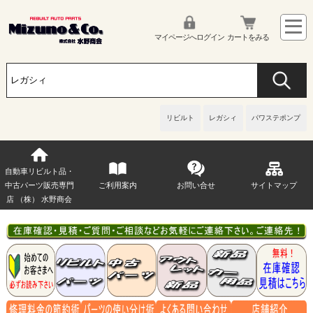
マイページへログイン
カートをみる
リビルト
レガシィ
パワステポンプ
自動車リビルト品・
中古パーツ販売専門
ご利用案内
お問い合せ
サイトマップ
店 （株） 水野商会