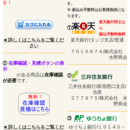
を！
す。
※
振込み手数料はお客様負担にな
ります。
楽天銀行同士な
①
ら
振込手数料無料
■
詳しくはこちらをご覧くだ
楽天銀行/タンゴ支店/普通
さい
７０１０６７４/株式会社
水野商会
②
在庫確認・見積ボタンの表
示
がある商品は
在庫確認
②
が必要
です。
三井住友銀行/新宿西口支店/
当座
２７７９７５/株式会社 水
野商会
③
■
詳しくはこちらをご覧くだ
ゆうちょ銀行/１０１４０－