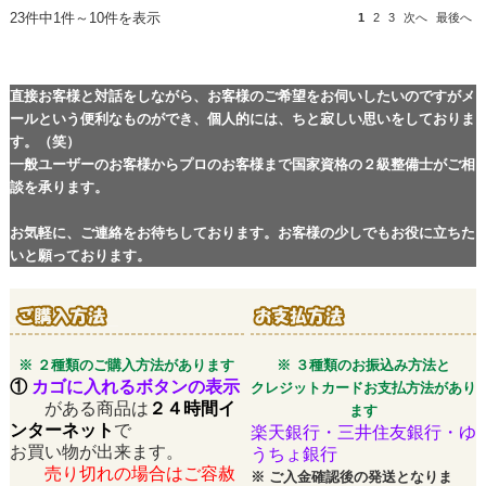
23件中1件～10件を表示
1
2
3
次へ
最後へ
直接お客様と対話をしながら、お客様のご希望をお伺いしたいのですがメ
ールという便利なものができ、個人的には、ちと寂しい思いをしておりま
す。（笑）
一般ユーザーのお客様からプロのお客様まで国家資格の２級整備士がご相
談を承ります。
お気軽に、ご連絡をお待ちしております。お客様の少しでもお役に立ちた
いと願っております。
※ ２種類のご購入方法があります
※ ３種類のお振込み方法と
①
カゴに入れるボタンの表示
クレジットカードお支払方法があり
がある商品は
２４時間イ
ます
ンターネット
で
楽天銀行・三井住友銀行・ゆ
お買い物が出来ます。
うちょ銀行
売り切れの場合はご容赦
※
ご入金確認後の発送となりま