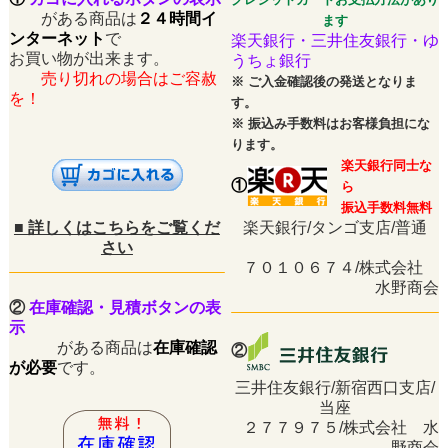
がある商品は
２４時間イ
ます
ンターネット
で
楽天銀行・三井住友銀行・ゆ
お買い物が出来ます。
うちょ銀行
売り切れの場合はご容赦
※
ご入金確認後の発送となりま
を！
す。
※
振込み手数料はお客様負担にな
ります。
楽天銀行同士な
①
ら
振込手数料無料
■
詳しくはこちらをご覧くだ
楽天銀行/タンゴ支店/普通
さい
７０１０６７４/株式会社
水野商会
②
在庫確認・見積ボタンの表
示
がある商品は
在庫確認
②
が必要
です。
三井住友銀行/新宿西口支店/
当座
２７７９７５/株式会社 水
野商会