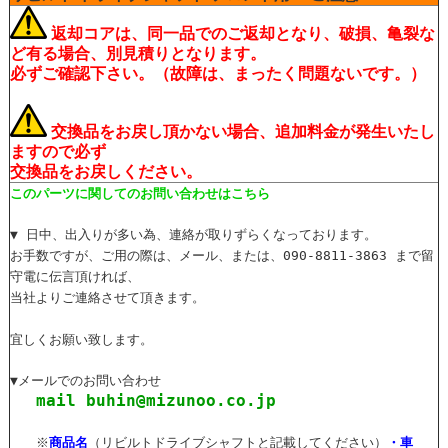
返却コアは、同一品でのご返却となり、破損、亀裂な
ど有る場合、別見積りとなります。
必ずご確認下さい。（故障は、まったく問題ないです。）
交換品をお戻し頂かない場合、追加料金が発生いたし
ますので必ず
交換品をお戻しください。
このパーツに関してのお問い合わせはこちら
▼ 日中、出入りが多い為、連絡が取りずらくなっております。
お手数ですが、ご用の際は、メール、または、090-8811-3863 まで留
守電に伝言頂ければ、
当社よりご連絡させて頂きます。
宜しくお願い致します。
▼メールでのお問い合わせ
mail buhin@mizunoo.co.jp
※
商品名
（リビルトドライブシャフトと記載してください）
・車