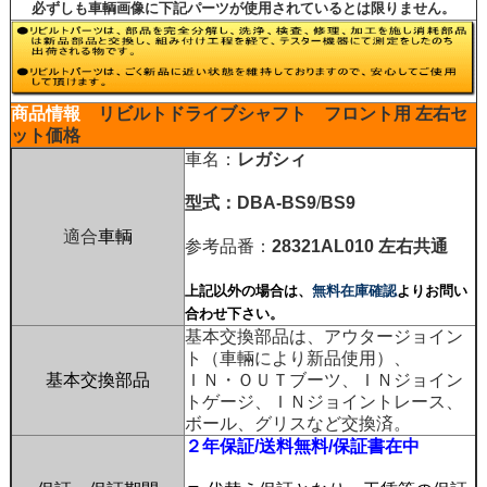
必ずしも車輌画像に下記パーツが使用されているとは限りません。
商品情報
リビルトドライブシャフト
フロント用 左右セ
ット価格
車名：
レガシィ
型式：
DBA-BS9
/
BS9
適合
車輌
参考品番：
28321AL010
左右共通
上記以外の場合は、
無料在庫確認
よりお問い
合わせ下さい。
基本交換部品は、アウタージョイン
ト（車輛により新品使用）、
基本交換部品
ＩＮ・ＯＵＴブーツ、ＩＮジョイン
トゲージ、ＩＮジョイントレース、
ボール、グリスなど交換済。
２年保証/送料無料/保証書在中