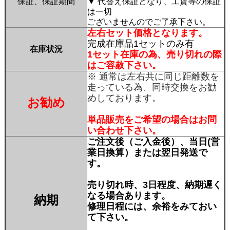
保証、保証期間
▼ 代替え保証となり、工賃等の保証
は一切
ございませんのでご了承下さい。
左右セット価格となります。
完成在庫品1セットのみ有
在庫状況
1セット在庫の為、売り切れの際
はご容赦下さい。
※ 通常は左右共に同じ距離数を
走っている為、同時交換をお勧
めしております。
お勧め
単品販売をご希望の場合はお問
い合わせ下さい。
ご注文後（ご入金後）、当日(営
業日換算）または翌日発送で
す。
売り切れ時、3日程度、納期遅く
なる場合あります。
納期
修理日程には、余裕をみておい
て下さい。