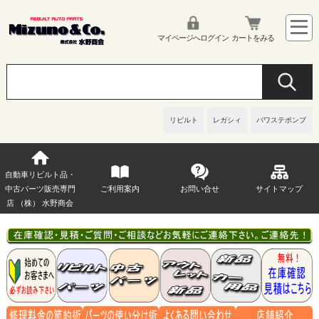
マイページへログイン
カートをみる
リビルト
レガシィ
パワステポンプ
自動車リビルト品・
中古パーツ販売専門
ご利用案内
お問い合せ
サイトマップ
店 （株） 水野商会