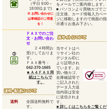
（平日
9:00～
をメールでご案内致します。
18:00位まで)
■
パソコンより買物カゴでご
※ お問い合わせに
注文後、カード情報入力ペー
は車検証のご用意
ジに移動しますので画面の指
示通りお進み下さい。
を！
ＦＡＸでのご注
文・お問い合わ
せ
２４時間お
当サイトはベ
受けしておりま
リサイン社の
③
す。
デジタルIDに
ＦＡＸ番号：
より証明され
042-370-1665
ています。お
■
Ａ４ＦＡＸ用
買い物カゴ、
紙はこちらで
在庫確認等で
す。
ご記入された
データ入力送
信内容は安全
に送信されま
送料
全国送料無料で
す。
す。
■
詳しくはこちらをご覧くだ