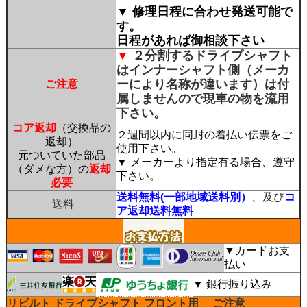
▼ 修理日程に合わせ発送可能で
す。
日程があれば御相談下さい
▼
２分割するドライブシャフト
はインナーシャフト側（メーカ
ーにより名称が違います）は付
ご注意
属しませんので現車の物を流用
下さい。
コア返却
（交換品の
２週間以内に同封の着払い伝票をご
返却）
使用下さい。
元ついていた部品
▼ メーカーより指定有る場合、遵守
（ダメな方）の
返却
下さい。
必要
送料無料(一部地域送料別）
、及び
コ
送料
ア返却送料無料
▼カードお支
払い
▼ 銀行振り込み
リビルト ドライブシャフト フロント用
ご注意