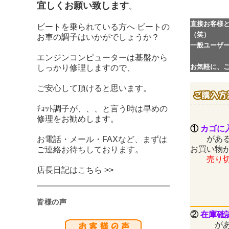
宜しくお願い致します
。
直接お客様
ビートを乗られている方へ ビートの
（笑）
お車の調子はいかがでしょうか？
一般ユーザ
エンジンコンピューターは基盤から
お気軽に、
しっかり修理しますので、
ご安心して頂けると思います。
ﾁｮｯﾄ調子が、、、と言う時は早めの
修理をお勧めします。
①
カゴに
がある
お電話・メール・FAXなど、まずは
お買い物
ご連絡お待ちしております。
売り切れ
店長日記はこちら >>
皆様の声
②
在庫確
がある