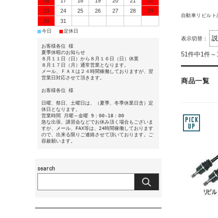
16
17
18
19
20
21
22
23
24
25
26
27
28
29
自動車リビルト
30
31
■
■
今日
定休日
表示切替：
お客様各位 様
夏季休暇のお知らせ
51件中1件～
８月１１日（日）から８月１６日（日）休業
８月１７日（月）通常営業となります。
メール、ＦＡＸは２４時間稼働しておりますが、翌
営業日対応させて頂きます。
商品一覧
お客様各位 様
日曜、祭日、土曜日は、（夏季、冬季休業日含）定
休日となります。
営業時間 月曜～金曜 9：00-18：00
急な出張、講習会などでお休み頂く場合もございま
すが、メール、FAX等は、24時間稼働しております
ので、出来る限りご連絡させて頂いております。ご
容赦願います。