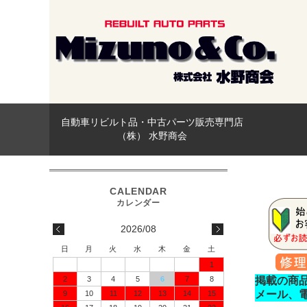
自動車リビルト品・中古パーツ販売専門店
（株） 水野商会
2026/08
日
月
火
水
木
金
土
1
2
3
4
5
6
7
8
掲載の商
メール、
9
10
11
12
13
14
15