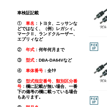
車検証記載
①
車名
：
トヨタ、ニッサンな
どではなく、（例）レガシィ、
マークⅡ、ランドクルーザー、
エブリィなど
②
年式
：
何年何月まで
③
型式
：
DBA-DA64Vなど
④
車体番号
：
全ｹﾀ
⑤
型式指定番号、類別区分番
号
：
欄に記載が無い場合、一番
下の備考の欄に載っている場合
もあります。