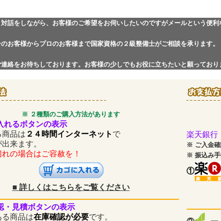
と対話をしながら、お客様のご希望をお伺いしたいのですがメールという便利
ーのお客様からプロのお客様まで国家資格の２級整備士がご相談を承ります。
ご連絡をお待ちしております。お客様の少しでもお役に立ちたいと願っており
※ ２種類のご購入方法があります
入れるボタンの表示
商品は
２４時間インターネット
で
楽天銀行
が出来ます。
※
ご入金確
の場合はご容赦を！
※
振込み手
①
■
詳しくはこちらをご覧ください
認・見積ボタンの表示
商品は
在庫確認が必要
です。