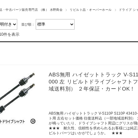
品・中古パーツ販売専門店 （株） 水野商会
リビルト品・オーバーホール
ドライブ シ
並び順：
10件を表示
ABS無用 ハイゼットトラック V-S110P S1
000 左 リビルトドライブシャフト
域送料別） ２年保証・カードOK！
ABS無用 ハイゼットトラック V-S110P S110P 43410
ト用 左右セット価格 往復送料込（一部地域送料別）
が鳴っていたり、ドライブシャフト周辺にグリスが飛
★★★ 耐久性、信頼性を求められるお客様には純正
ビルトパーツはいかがでしょうか。 ★★★