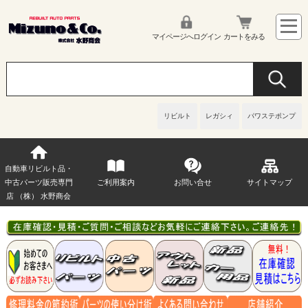
マイページへログイン
カートをみる
リビルト
レガシィ
パワステポンプ
自動車リビルト品・
中古パーツ販売専門
ご利用案内
お問い合せ
サイトマップ
店 （株） 水野商会