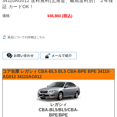
34110AG012 送料無料(北海道、離島送料別） ２年保
証 カードOK！
¥46,860
(税込)
価格:
返品についての詳細はこちら
コア在庫
レガシィ
CBA-BL5
BL5
CBA-BPE
BPE
34110-
AG012
34110AG012
レガシィ
CBA-BL5
/
BL5
/
CBA-
BPE
/
BPE