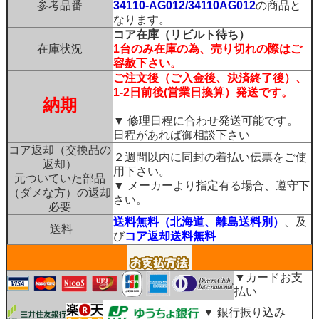
参考品番
34110-AG012/34110AG012
の商品と
なります。
コア在庫（リビルト待ち）
在庫状況
1台のみ在庫の為、売り切れの際はご
容赦下さい。
ご注文後（ご入金後、決済終了後）、
1-2日前後(営業日換算）発送です。
納期
▼ 修理日程に合わせ発送可能です。
日程があれば御相談下さい
コア返却（交換品の
２週間以内に同封の着払い伝票をご使
返却）
用下さい。
元ついていた部品
▼ メーカーより指定有る場合、遵守下
（ダメな方）の返却
さい。
必要
送料無料（北海道、離島送料別）
、及
送料
び
コア返却送料無料
▼カードお支
払い
▼ 銀行振り込み