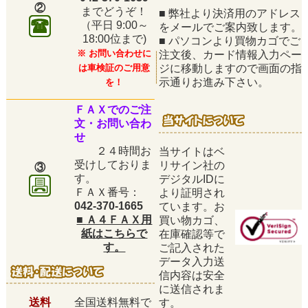
②
までどうぞ！
■
弊社より決済用のアドレス
（平日
9:00～
をメールでご案内致します。
18:00位まで)
■
パソコンより買物カゴでご
※ お問い合わせに
注文後、カード情報入力ペー
は車検証のご用意
ジに移動しますので画面の指
示通りお進み下さい。
を！
ＦＡＸでのご注
文・お問い合わ
せ
２４時間お
当サイトはベ
受けしておりま
リサイン社の
③
す。
デジタルIDに
ＦＡＸ番号：
より証明され
042-370-1665
ています。お
■
Ａ４ＦＡＸ用
買い物カゴ、
紙はこちらで
在庫確認等で
す。
ご記入された
データ入力送
信内容は安全
に送信されま
送料
全国送料無料で
す。