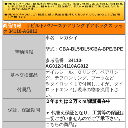
商品情報
リビルトパワーステアリングギアボックス
ラッ
ク
34110-AG012
車名：
レガシィ
型式：
CBA-BL5
/
BL5
/
CBA-BPE
/
BPE
車輌情報
参考品番：
34110-
AG012
/
34110AG012
オイルシール、Ｏリング、ベアリン
基本交換部品
グ、テフロンリング、ブーツなど
※タイロッドまで付属しますが、タイ
付属品
ロッドエンドは現車の物を流用下さ
い。
２年または２万ｋｍ/保証書在中
保証、保証期間
▼ 代替え保証となり、工賃等の保証は
一切ございませんのでご了承下さい。
こちらの商品は