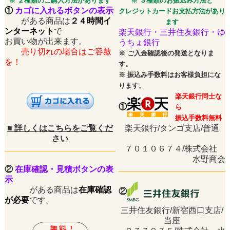
※ ２種類のご購入方法があります
※ ３種類のお振込み方法と
①
カゴに入れるボタンの表示
クレジットカードお支払方法があり
がある商品は
２４時間イ
ます
ンターネット
で
楽天銀行・三井住友銀行・ゆ
お買い物が出来ます。
うちょ銀行
売り切れの場合はご容赦
※
ご入金確認後の発送となりま
を！
す。
※
振込み手数料はお客様負担にな
ります。
楽天銀行同士な
①
ら
振込手数料無料
■
詳しくはこちらをご覧くだ
楽天銀行/タンゴ支店/普通
さい
７０１０６７４/株式会社
水野商会
②
在庫確認・見積ボタンの表
示
がある商品は
在庫確認
②
が必要
です。
三井住友銀行/新宿西口支店/
当座