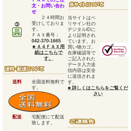
文・お問い合わ
せ
２４時間お
当サイトはベ
受けしておりま
リサイン社の
③
す。
デジタルIDに
ＦＡＸ番号：
より証明され
042-370-1665
ています。お
■
Ａ４ＦＡＸ用
買い物カゴ、
紙はこちらで
在庫確認等で
す。
ご記入された
データ入力送
信内容は安全
に送信されま
送料
全国送料無料で
す。
す。
■
詳しくはこちらをご覧くだ
さい
配送
宅配便にて配送
致します。