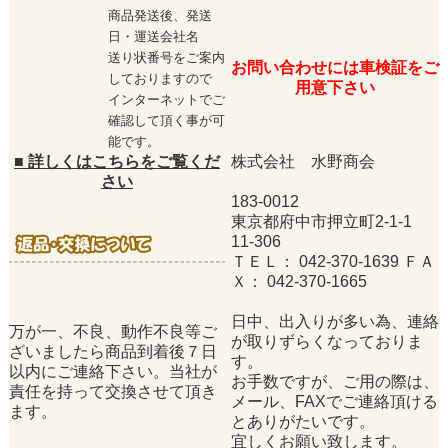
商品発送後、発送
日・運送会社名
送り状番号をご案内
お問い合わせには車検証をご
しておりますので
用意下さい
インターネットでご
確認して頂く事が可
能です。
■
詳しくはこちらをご覧くだ
株式会社 水野商会
さい
183-0012
東京都府中市押立町2-1-1
11-306
ＴＥＬ： 042-370-1639 ＦＡ
Ｘ： 042-370-1665
日中、出入りが多い為、連絡
万が一、不良、動作不良等ご
が取りずらくなっておりま
ざいましたら商品到着後７日
す。
以内にご連絡下さい。当社が
お手数ですが、ご用の際は、
責任を持って交換させて頂き
メール、FAXでご連絡頂ける
ます。
とありがたいです。
宜しくお願い致します。