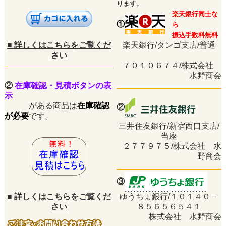
ります。
楽天銀行同士な
①
ら
振込手数料無料
■
詳しくはこちらをご覧くだ
楽天銀行/タンゴ支店/普通
さい
７０１０６７４/株式会社
水野商会
②
在庫確認・見積ボタンの表
示
がある商品は
在庫確認
②
が必要
です。
三井住友銀行/新宿西口支店/
当座
２７７９７５/株式会社 水
野商会
③
■
詳しくはこちらをご覧くだ
ゆうちょ銀行/１０１４０－
さい
８５６５６５４１
株式会社 水野商会