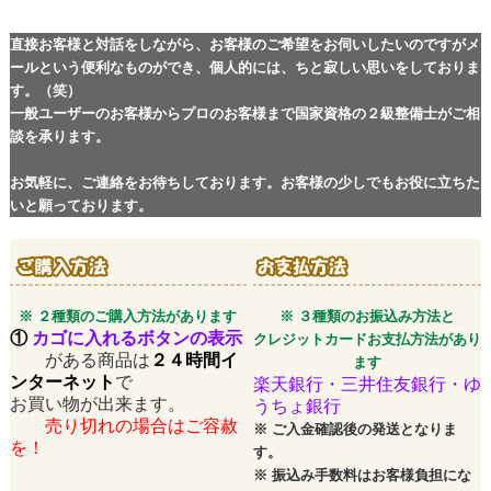
直接お客様と対話をしながら、お客様のご希望をお伺いしたいのですがメ
ールという便利なものができ、個人的には、ちと寂しい思いをしておりま
す。（笑）
一般ユーザーのお客様からプロのお客様まで国家資格の２級整備士がご相
談を承ります。
お気軽に、ご連絡をお待ちしております。お客様の少しでもお役に立ちた
いと願っております。
※ ２種類のご購入方法があります
※ ３種類のお振込み方法と
①
カゴに入れるボタンの表示
クレジットカードお支払方法があり
がある商品は
２４時間イ
ます
ンターネット
で
楽天銀行・三井住友銀行・ゆ
お買い物が出来ます。
うちょ銀行
売り切れの場合はご容赦
※
ご入金確認後の発送となりま
を！
す。
※
振込み手数料はお客様負担にな