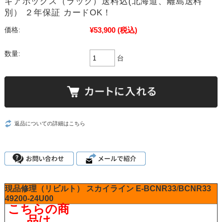
ギアボックス（ラック）送料込(北海道、離島送料
別） ２年保証 カードOK！
¥53,900
(税込)
価格:
数量:
台
返品についての詳細はこちら
現品修理（リビルト）
スカイライン
E-BCNR33
/
BCNR33
49200-24U00
こちらの商
品は