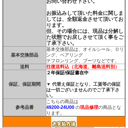
お問い合わせ下さい。
お振込みして頂いた料金に関しま
しては、全額返金させて頂いてお
ります。
但、その場合には、現品は分解し
た状態でお戻しさせて頂く事をご
了承下さい。
基本交換部品は、オイルシール、Ｏリ
基本交換部品
ング、ベアリング
テフロンリング、ブーツなどです。
送料
往復送料込（北海道、離島送料別）
２年保証/保証書在中
保証、保証期間
▼
代替え保証となり、工賃等の保証
は一切ございませんのでご了承下さ
い。
こちらの商品は
参考品番
49200-24U00
の
現品修理
の商品とな
ります。