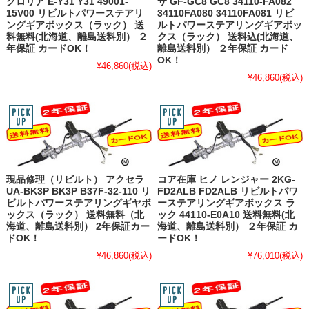
グロリア E-Y31 Y31 49001-
サ GF-GC8 GC8 34110-FA082
15V00 リビルトパワーステアリ
34110FA080 34110FA081 リビ
ングギアボックス（ラック） 送
ルトパワーステアリングギアボッ
料無料(北海道、離島送料別） ２
クス（ラック） 送料込(北海道、
年保証 カードOK！
離島送料別） ２年保証 カード
OK！
¥46,860
(税込)
¥46,860
(税込)
現品修理（リビルト） アクセラ
コア在庫 ヒノ レンジャー 2KG-
UA-BK3P BK3P B37F-32-110 リ
FD2ALB FD2ALB リビルトパワ
ビルトパワーステアリングギヤボ
ーステアリングギアボックス ラ
ックス（ラック） 送料無料（北
ック 44110-E0A10 送料無料(北
海道、離島送料別） 2年保証カー
海道、離島送料別） ２年保証 カ
ドOK！
ードOK！
¥46,860
(税込)
¥76,010
(税込)