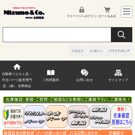
マイページへログイン
カートをみる
リビルト
レガシィ
パワステポンプ
自動車リビルト品・
中古パーツ販売専門
ご利用案内
お問い合せ
サイトマップ
店 （株） 水野商会