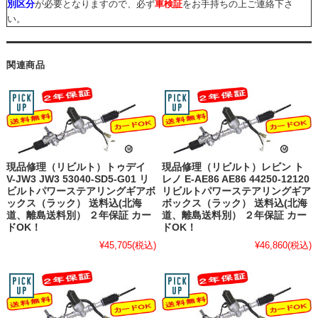
別区分
が必要となりますので、必ず
車検証
をお手持ちの上ご連絡下さ
い。
関連商品
現品修理（リビルト）トゥデイ
現品修理（リビルト）レビン ト
V-JW3 JW3 53040-SD5-G01 リ
レノ E-AE86 AE86 44250-12120
ビルトパワーステアリングギアボ
リビルトパワーステアリングギア
ックス（ラック） 送料込(北海
ボックス（ラック） 送料込(北海
道、離島送料別） ２年保証 カー
道、離島送料別） ２年保証 カー
ドOK！
ドOK！
¥45,705
(税込)
¥46,860
(税込)