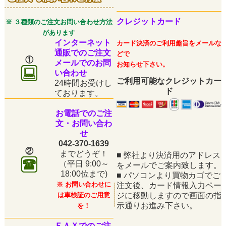
クレジットカード
※ ３種類のご注文お問い合わせ方法
があります
インターネット
カード決済のご利用趣旨をメールな
通販でのご注文
どで
①
メールでのお問
お知らせ下さい。
い合わせ
ご利用可能なクレジットカー
24時間お受けし
ド
ております。
お電話でのご注
文・お問い合わ
せ
042-370-1639
②
までどうぞ！
■
弊社より決済用のアドレス
（平日
9:00～
をメールでご案内致します。
18:00位まで)
■
パソコンより買物カゴでご
※ お問い合わせに
注文後、カード情報入力ペー
は車検証のご用意
ジに移動しますので画面の指
示通りお進み下さい。
を！
ＦＡＸでのご注