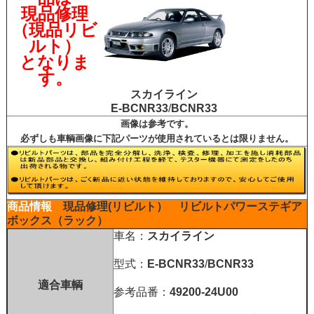
現品修理
（現品リビ
ルト）
となりま
す。
スカイライン
E-BCNR33
/
BCNR33
画像は参考です。
必ずしも車輌画像に下記パーツが使用されているとは限りません。
商品情報
現品修理(リビルト）
リビルトパワーステギア
ボックス（ラック）
車名：
スカイライン
型式：
E-BCNR33
/
BCNR33
適合車輌
参考品番：
49200-24U00