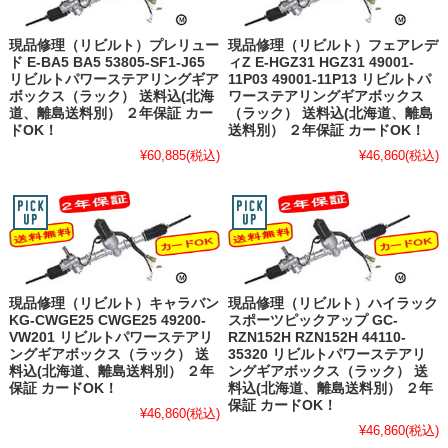
現品修理（リビルト）プレリュー
現品修理（リビルト）フェアレデ
ド E-BA5 BA5 53805-SF1-J65
ィZ E-HGZ31 HGZ31 49001-
リビルトパワーステアリングギア
11P03 49001-11P13 リビルトパ
ボックス（ラック） 送料込(北海
ワーステアリングギアボックス
道、離島送料別） ２年保証 カー
（ラック） 送料込(北海道、離島
ドOK！
送料別） ２年保証 カードOK！
¥60,885
(税込)
¥46,860
(税込)
現品修理（リビルト）キャラバン
現品修理（リビルト）ハイラック
KG-CWGE25 CWGE25 49200-
スポーツピックアップ GC-
VW201 リビルトパワーステアリ
RZN152H RZN152H 44110-
ングギアボックス（ラック） 送
35320 リビルトパワーステアリ
料込(北海道、離島送料別） ２年
ングギアボックス（ラック） 送
保証 カードOK！
料込(北海道、離島送料別） ２年
保証 カードOK！
¥46,860
(税込)
¥46,860
(税込)