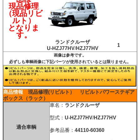
現品修理
（現品リビ
ルト）
となりま
す。
ランドクルーザ
1
U-HZJ77HV
/
HZJ77HV
画像は参考です。
必ずしも車輌画像に下記パーツが使用されているとは限りません。
商品情報
現品修理(リビルト）
リビルトパワーステギア
ボックス（ラック）
車名：
ランドクルーザ
型式：
U-HZJ77HV
/
HZJ77HV
適合車輌
参考品番：
44110-60360