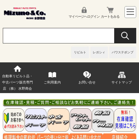
マイページへログイン
カートをみる
リビルト
レガシィ
パワステポンプ
自動車リビルト品・
中古パーツ販売専門
ご利用案内
お問い合せ
サイトマップ
店 （株） 水野商会