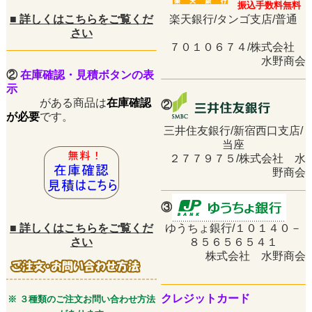
振込手数料無料
■
詳しくはこちらをご覧くだ
楽天銀行/タンゴ支店/普通
さい
７０１０６７４/株式会社
水野商会
②
在庫確認・見積ボタンの表
示
がある商品は
在庫確認
②
が必要
です。
三井住友銀行/新宿西口支店/
当座
２７７９７５/株式会社 水
野商会
③
■
詳しくはこちらをご覧くだ
ゆうちょ銀行/１０１４０－
さい
８５６５６５４１
株式会社 水野商会
クレジットカード
※ ３種類のご注文お問い合わせ方法