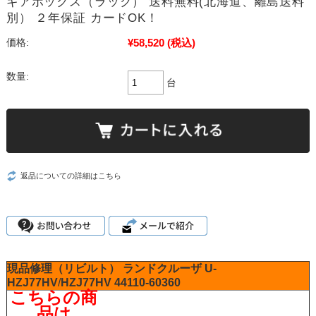
ギアボックス（ラック） 送料無料(北海道、離島送料
別） ２年保証 カードOK！
¥58,520
(税込)
価格:
数量:
台
返品についての詳細はこちら
現品修理（リビルト）
ランドクルーザ
U-
HZJ77HV
/
HZJ77HV
44110-60360
こちらの商
品は