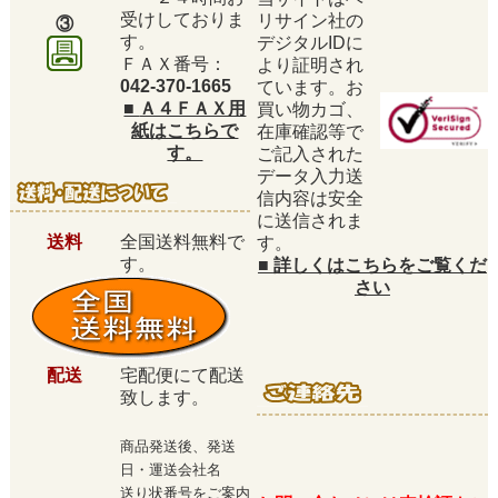
受けしておりま
リサイン社の
③
す。
デジタルIDに
ＦＡＸ番号：
より証明され
042-370-1665
ています。お
■
Ａ４ＦＡＸ用
買い物カゴ、
紙はこちらで
在庫確認等で
す。
ご記入された
データ入力送
信内容は安全
に送信されま
送料
全国送料無料で
す。
す。
■
詳しくはこちらをご覧くだ
さい
配送
宅配便にて配送
致します。
商品発送後、発送
日・運送会社名
送り状番号をご案内