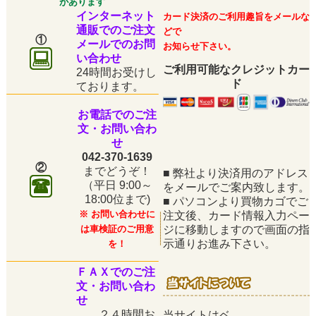
があります
インターネット
カード決済のご利用趣旨をメールな
通販でのご注文
どで
①
メールでのお問
お知らせ下さい。
い合わせ
ご利用可能なクレジットカー
24時間お受けし
ド
ております。
お電話でのご注
文・お問い合わ
せ
042-370-1639
②
までどうぞ！
■
弊社より決済用のアドレス
（平日
9:00～
をメールでご案内致します。
18:00位まで)
■
パソコンより買物カゴでご
※ お問い合わせに
注文後、カード情報入力ペー
は車検証のご用意
ジに移動しますので画面の指
示通りお進み下さい。
を！
ＦＡＸでのご注
文・お問い合わ
せ
２４時間お
当サイトはベ