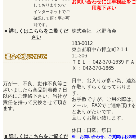
お問い合わせには車検証をご
しておりますので
用意下さい
インターネットでご
確認して頂く事が可
能です。
■
詳しくはこちらをご覧くだ
株式会社 水野商会
さい
183-0012
東京都府中市押立町2-1-1
11-306
ＴＥＬ： 042-370-1639 ＦＡ
Ｘ： 042-370-1665
日中、出入りが多い為、連絡
万が一、不良、動作不良等ご
が取りずらくなっておりま
ざいましたら商品到着後７日
す。
以内にご連絡下さい。当社が
お手数ですが、ご用の際は、
責任を持って交換させて頂き
メール、FAXでご連絡頂ける
ます。
とありがたいです。
宜しくお願い致します。
休日：日曜、祭日
■
詳しくはこちらをご覧くだ
※ お問い合わせ、ご質問はお気軽