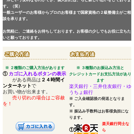
す。（笑）
一般ユーザーのお客様からプロのお客様まで国家資格の２級整備士がご相
談を承ります。
お気軽に、ご連絡をお待ちしております。お客様の少しでもお役に立ちた
いと願っております。
※ ２種類のご購入方法があります
※ ３種類のお振込み方法と
①
カゴに入れるボタンの表示
クレジットカードお支払方法があり
がある商品は
２４時間イ
ます
ンターネット
で
楽天銀行・三井住友銀行・ゆ
お買い物が出来ます。
うちょ銀行
売り切れの場合はご容赦
※
ご入金確認後の発送となりま
を！
す。
※
振込み手数料はお客様負担にな
ります。
楽天銀行同士な
①
ら