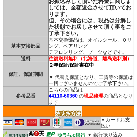
お振込みして頂いた料金に関しま
しては、全額返金させて頂いてお
ります。
但、その場合には、現品は分解し
た状態でお戻しさせて頂く事をご
了承下さい。
基本交換部品は、オイルシール、Ｏリ
基本交換部品
ング、ベアリング
テフロンリング、ブーツなどです。
送料
往復送料無料（北海道、離島送料別）
２年保証/保証書在中
保証、保証期間
▼ 代替え保証となり、工賃等の保証は
一切ございませんのでご了承下さい。
こちらの商品は
参考品番
44110-60360
の
現品修理
の商品となり
ます。
▼カードお支
払い
▼ 銀行振り込み