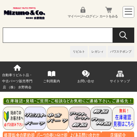
マイページへログイン
カートをみる
リビルト
レガシィ
パワステポンプ
自動車リビルト品・
中古パーツ販売専門
ご利用案内
お問い合せ
サイトマップ
店 （株） 水野商会