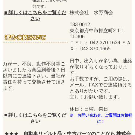
確認して頂く事が可
能です。
■
詳しくはこちらをご覧くだ
株式会社 水野商会
さい
183-0012
東京都府中市押立町2-1-1
11-306
ＴＥＬ： 042-370-1639 ＦＡ
Ｘ： 042-370-1665
日中、出入りが多い為、連絡
万が一、不良、動作不良等ご
が取りずらくなっておりま
ざいましたら商品到着後７日
す。
以内にご連絡下さい。当社が
お手数ですが、ご用の際は、
責任を持って交換させて頂き
メール、FAXでご連絡頂ける
ます。
とありがたいです。
宜しくお願い致します。
休日：日曜、祭日
■
詳しくはこちらをご覧くだ
※ お問い合わせ、ご質問はお気軽
さい
に！
★★★
自動車リビルト品・中古パーツのことなら 株式会