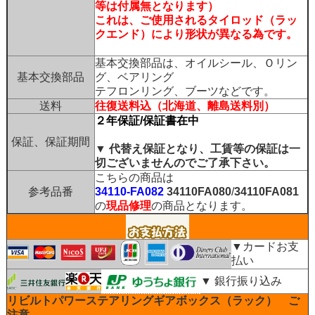
等は付属無となります）
これは、ご使用されるタイロッド（ラッ
クエンド）により形状が異なる為です。
基本交換部品は、オイルシール、Ｏリン
基本交換部品
グ、ベアリング
テフロンリング、ブーツなどです。
送料
往復送料込（北海道、離島送料別）
２年保証/保証書在中
保証、保証期間
▼ 代替え保証となり、工賃等の保証は一
切ございませんのでご了承下さい。
こちらの商品は
参考品番
34110-FA082
34110FA080
/
34110FA081
の
現品修理
の商品となります。
▼カードお支
払い
▼ 銀行振り込み
リビルトパワーステアリングギアボックス（ラック） ご
注意