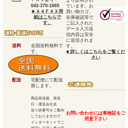
より証明され
042-370-1665
ています。お
■
Ａ４ＦＡＸ用
買い物カゴ、
紙はこちらで
在庫確認等で
す。
ご記入された
データ入力送
信内容は安全
に送信されま
送料
全国送料無料で
す。
す。
■
詳しくはこちらをご覧くだ
さい
配送
宅配便にて配送
致します。
商品発送後、発送
日・運送会社名
送り状番号をご案内
お問い合わせには車検証をご
しておりますので
用意下さい
インターネットでご