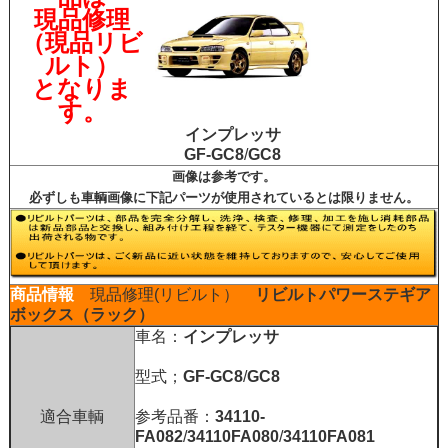
現品修理
（現品リビ
ルト）
となりま
す。
インプレッサ
GF-GC8
/
GC8
画像は参考です。
必ずしも車輌画像に下記パーツが使用されているとは限りません。
商品情報
現品修理(リビルト）
リビルトパワーステギア
ボックス（ラック）
車名：
インプレッサ
型式；
GF-GC8
/
GC8
適合車輌
参考品番：
34110-
FA082
/
34110FA080
/
34110FA081