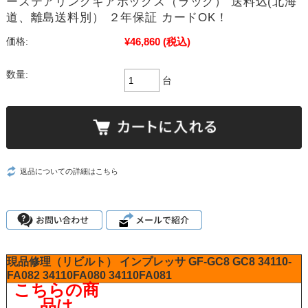
ーステアリングギアボックス（ラック） 送料込(北海
道、離島送料別） ２年保証 カードOK！
¥46,860
(税込)
価格:
数量:
台
返品についての詳細はこちら
現品修理（リビルト）
インプレッサ
GF-GC8
GC8
34110-
FA082
34110FA080
34110FA081
こちらの商
品は