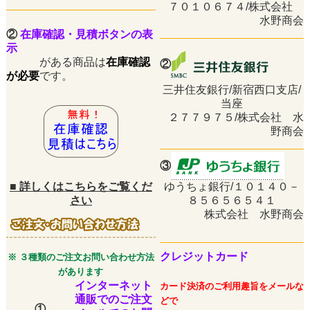
７０１０６７４/株式会社
水野商会
②
在庫確認・見積ボタンの表
示
がある商品は
在庫確認
②
が必要
です。
三井住友銀行/新宿西口支店/
当座
２７７９７５/株式会社 水
野商会
③
■
詳しくはこちらをご覧くだ
ゆうちょ銀行/１０１４０－
さい
８５６５６５４１
株式会社 水野商会
クレジットカード
※ ３種類のご注文お問い合わせ方法
があります
インターネット
カード決済のご利用趣旨をメールな
通販でのご注文
どで
①