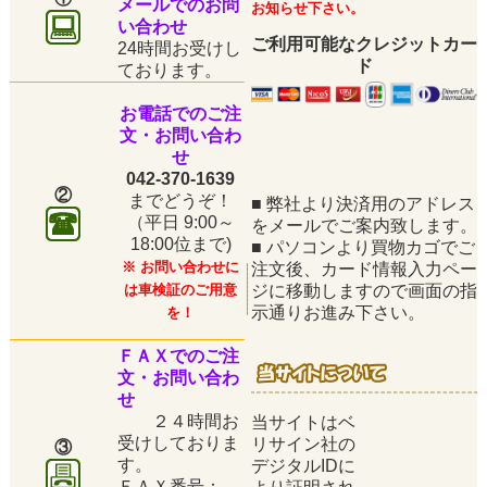
メールでのお問
お知らせ下さい。
い合わせ
ご利用可能なクレジットカー
24時間お受けし
ド
ております。
お電話でのご注
文・お問い合わ
せ
042-370-1639
②
までどうぞ！
■
弊社より決済用のアドレス
（平日
9:00～
をメールでご案内致します。
18:00位まで)
■
パソコンより買物カゴでご
※ お問い合わせに
注文後、カード情報入力ペー
は車検証のご用意
ジに移動しますので画面の指
示通りお進み下さい。
を！
ＦＡＸでのご注
文・お問い合わ
せ
２４時間お
当サイトはベ
受けしておりま
リサイン社の
③
す。
デジタルIDに
ＦＡＸ番号：