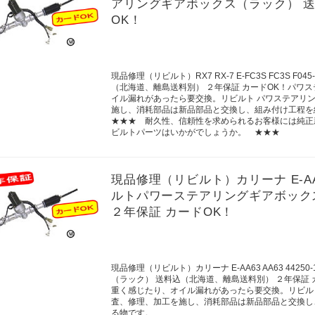
アリングギアボックス（ラック） 送
OK！
現品修理（リビルト）RX7 RX-7 E-FC3S FC3S 
（北海道、離島送料別） ２年保証 カードOK！パワ
イル漏れがあったら要交換。リビルト パワステアリ
施し、消耗部品は新品部品と交換し、組み付け工程を
★★★ 耐久性、信頼性を求められるお客様には純正
ビルトパーツはいかがでしょうか。 ★★★
現品修理（リビルト）カリーナ E-AA63 AA
ルトパワーステアリングギアボック
２年保証 カードOK！
現品修理（リビルト）カリーナ E-AA63 AA63 4425
（ラック） 送料込（北海道、離島送料別） ２年保証
重く感じたり、オイル漏れがあったら要交換。リビル
査、修理、加工を施し、消耗部品は新品部品と交換し
る物です。