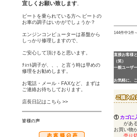
宜しくお願い致します
。
ビートを乗られている方へ ビートの
お車の調子はいかがでしょうか？
144件中1件
エンジンコンピューターは基盤から
しっかり修理しますので、
ご安心して頂けると思います。
直接お客様
（笑）
ﾁｮｯﾄ調子が、、、と言う時は早めの
一般ユーザ
修理をお勧めします。
お気軽に、
お電話・メール・FAXなど、まずは
ご連絡お待ちしております。
店長日記はこちら >>
①
カゴに
皆様の声
がある
お買い物
売り切れ