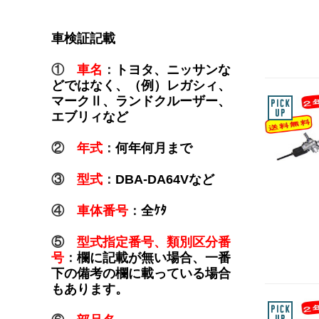
車検証記載
①
車名
：
トヨタ、ニッサンな
どではなく、（例）レガシィ、
マークⅡ、ランドクルーザー、
エブリィなど
②
年式
：
何年何月まで
③
型式
：
DBA-DA64Vなど
④
車体番号
：
全ｹﾀ
⑤
型式指定番号、類別区分番
号
：
欄に記載が無い場合、一番
下の備考の欄に載っている場合
もあります。