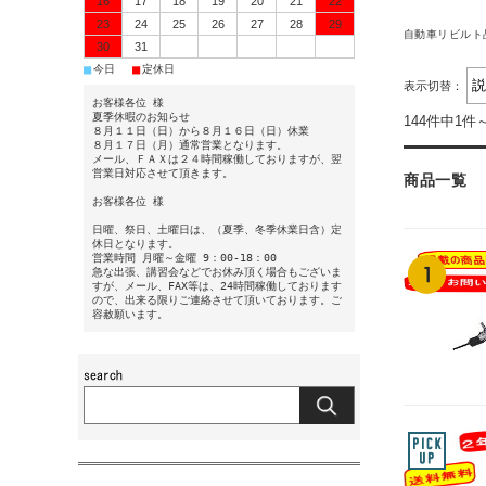
16
17
18
19
20
21
22
23
24
25
26
27
28
29
自動車リビルト
30
31
■
■
今日
定休日
表示切替：
お客様各位 様
夏季休暇のお知らせ
144件中1件
８月１１日（日）から８月１６日（日）休業
８月１７日（月）通常営業となります。
メール、ＦＡＸは２４時間稼働しておりますが、翌
営業日対応させて頂きます。
商品一覧
お客様各位 様
日曜、祭日、土曜日は、（夏季、冬季休業日含）定
休日となります。
営業時間 月曜～金曜 9：00-18：00
急な出張、講習会などでお休み頂く場合もございま
すが、メール、FAX等は、24時間稼働しております
ので、出来る限りご連絡させて頂いております。ご
容赦願います。