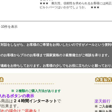
★★★ 耐久性、信頼性を求められるお客様には純正
ビルトパーツはいかがでしょうか。 ★★★
～10件を表示
と対話をしながら、お客様のご希望をお伺いしたいのですがメールという便利
ーのお客様からプロのお客様まで国家資格の２級整備士がご相談を承ります。
ご連絡をお待ちしております。お客様の少しでもお役に立ちたいと願っており
※ ２種類のご購入方法があります
入れるボタンの表示
商品は
２４時間インターネット
で
楽天銀行
が出来ます。
※
ご入金確
の場合はご容赦を！
※
振込み手