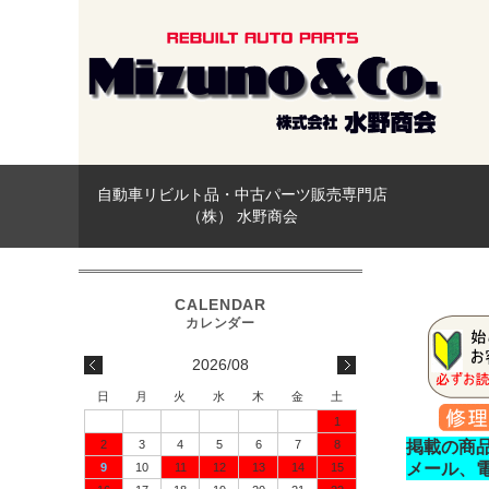
自動車リビルト品・中古パーツ販売専門店
（株） 水野商会
2026/08
日
月
火
水
木
金
土
1
2
3
4
5
6
7
8
掲載の商
メール、
9
10
11
12
13
14
15