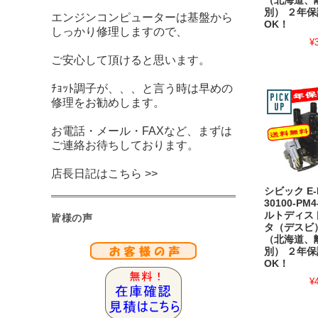
（北海道、
別） ２年保
エンジンコンピューターは基盤から
OK！
しっかり修理しますので、
¥
ご安心して頂けると思います。
ﾁｮｯﾄ調子が、、、と言う時は早めの
修理をお勧めします。
お電話・メール・FAXなど、まずは
ご連絡お待ちしております。
店長日記はこちら >>
シビック E-E
30100-PM4
ルトディス
皆様の声
タ（デスビ
（北海道、
別） ２年保
OK！
¥