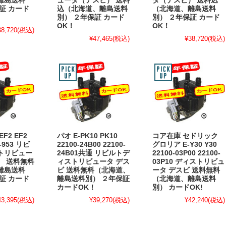
離島送料
ュータ（デスビ） 送料
タ（デスビ） 送料込
証 カード
込（北海道、離島送料
（北海道、離島送料
別） ２年保証 カード
別） ２年保証 カード
OK！
OK！
38,720
(税込)
¥47,465
(税込)
¥38,720
(税込)
F2 EF2
パオ E-PK10 PK10
コア在庫 セドリック
-953 リビ
22100-24B00 22100-
グロリア E-Y30 Y30
トリビュー
24B01共通 リビルトデ
22100-03P00 22100-
） 送料無料
ィストリビュータ デス
03P10 ディストリビュ
離島送料
ビ 送料無料（北海道、
ータ デスビ 送料無料
証 カード
離島送料別） ２年保証
（北海道、離島送料
カードOK！
別） カードOK!
43,395
(税込)
¥39,270
(税込)
¥42,240
(税込)