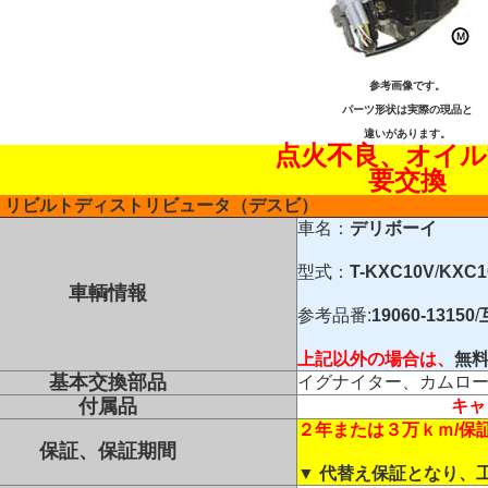
参考画像です。
パーツ形状は実際の現品と
違いがあります。
点火不良、オイル
要交換
リビルトディストリビュータ（デスビ）
車名：
デリボーイ
型式：
T-KXC10V
/
KXC1
車輌情報
参考品番:
19060-13150
/
上記以外の場合は、
無
基本交換部品
イグナイター、カムロ
付属品
キャ
２年または３万ｋｍ/保
保証、保証期間
▼
代替え保証となり、