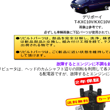
デリボーイ
T-KXC10V
/
KXC10
画像は参考です。
必ずしも車輌画像に下記パーツが使用されて
故障するとエンジンに不調を
リビュータは、ヘッドのカムシャフト辺りの回転を利用して各
る配電器ですが、故障するとエンジンに