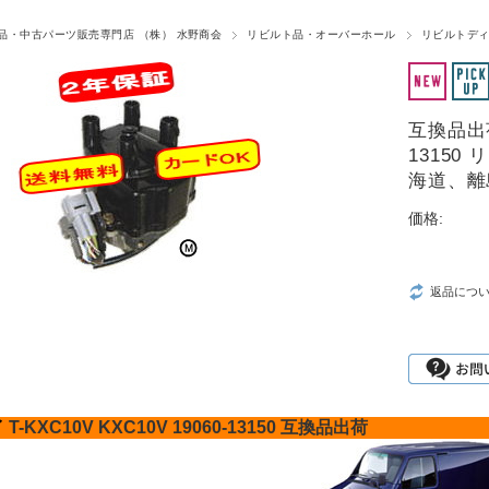
品・中古パーツ販売専門店 （株） 水野商会
リビルト品・オーバーホール
リビルトデ
互換品出荷 
1315
海道、離
価格:
返品につ
イ
T-KXC10V
KXC10V
19060-13150
互換品出荷