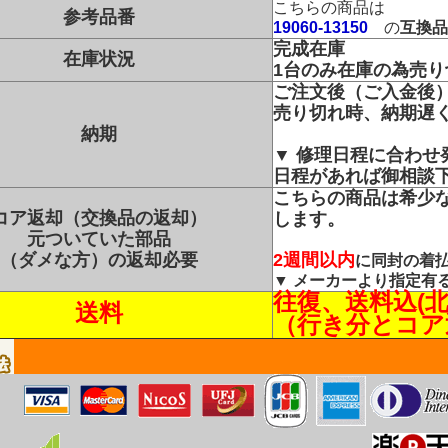
こちらの商品は
参考品番
19060-13150
の
互換品
完成在庫
在庫状況
1台のみ在庫の為売
ご注文後（ご入金後
売り切れ時、納期遅
納期
▼ 修理日程に合わせ
日程があれば御相談
こちらの商品は希少
コア返却（交換品の返却）
します。
元ついていた部品
（ダメな方）の返却必要
2週間以内
に同封の着
▼ メーカーより指定有
往復、送料込(
送料
（行き分とコア