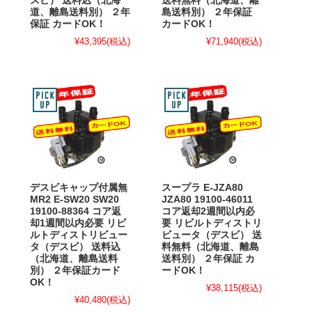
スビ） 送料込（北海
送料無料（北海道、離
道、離島送料別） ２年
島送料別） ２年保証
保証 カードOK！
カードOK！
¥43,395
(税込)
¥71,940
(税込)
デスビキャップ付属無
スープラ E-JZA80
MR2 E-SW20 SW20
JZA80 19100-46011
19100-88364 コア返
コア返却2週間以内必
却1週間以内必要 リビ
要 リビルトディストリ
ルトディストリビュー
ビュータ（デスビ） 送
タ（デスビ） 送料込
料無料（北海道、離島
（北海道、離島送料
送料別） ２年保証 カ
別） ２年保証カード
ードOK！
OK！
¥38,115
(税込)
¥40,480
(税込)