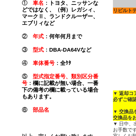
①
車名
：
トヨタ、ニッサンな
どではなく、（例）レガシィ、
リビルト
マークⅡ、ランドクルーザー、
エブリィなど
②
年式
：
何年何月まで
③
型式
：
DBA-DA64Vなど
④
車体番号
：
全ｹﾀ
⑤
型式指定番号、類別区分番
号
：
欄に記載が無い場合、一番
下の備考の欄に載っている場合
▼ 返却
もあります。
必ずご確
⑥
部品名
▼ 交換
交換品を
▼ 日中
お手数で
宜しくお