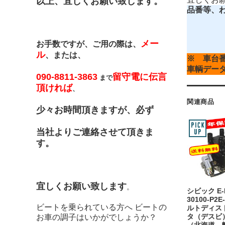
以上、宜しくお願い致します。
品番等、
メー
お手数ですが、ご用の際は、
ル
、または、
※ 車台
車輌デー
090-8811-3863
留守電に伝言
まで
頂ければ
、
関連商品
少々お時間頂きますが、必ず
当社よりご連絡させて頂きま
す。
宜しくお願い致します
。
シビック E-E
30100-P2E
ビートを乗られている方へ ビートの
ルトディス
お車の調子はいかがでしょうか？
タ（デスビ