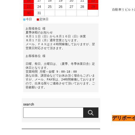
16
17
18
19
20
21
22
23
24
25
26
27
28
29
自動車リビルト
30
31
■
■
今日
定休日
お客様各位 様
夏季休暇のお知らせ
８月１１日（日）から８月１６日（日）休業
８月１７日（月）通常営業となります。
メール、ＦＡＸは２４時間稼働しておりますが、翌
営業日対応させて頂きます。
お客様各位 様
日曜、祭日、土曜日は、（夏季、冬季休業日含）定
休日となります。
営業時間 月曜～金曜 9：00-18：00
急な出張、講習会などでお休み頂く場合もございま
すが、メール、FAX等は、24時間稼働しております
ので、出来る限りご連絡させて頂いております。ご
容赦願います。
デリボー