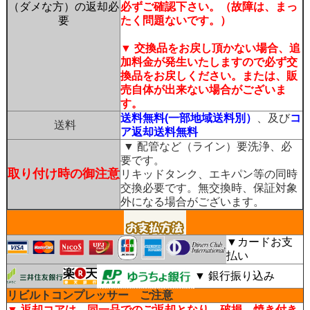
（ダメな方）の返却必
必ずご確認下さい。（故障は、まっ
要
たく問題ないです。）
▼ 交換品をお戻し頂かない場合、追
加料金が発生いたしますので必ず交
換品をお戻しください。または、販
売自体が出来ない場合がございま
す。
送料無料(一部地域送料別）
、及び
コ
送料
ア返却送料無料
▼ 配管など（ライン）要洗浄、必
要です。
取り付け時の御注意
リキッドタンク、エキパン等の同時
交換必要です。無交換時、保証対象
外になる場合がございます。
▼カードお支
払い
▼ 銀行振り込み
リビルトコンプレッサー ご注意
▼ 返却コアは、同一品でのご返却となり、破損、焼き付き