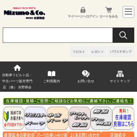
マイページへログイン
カートをみる
リビルト
レガシィ
パワステポンプ
自動車リビルト品・
中古パーツ販売専門
ご利用案内
お問い合せ
サイトマップ
店 （株） 水野商会