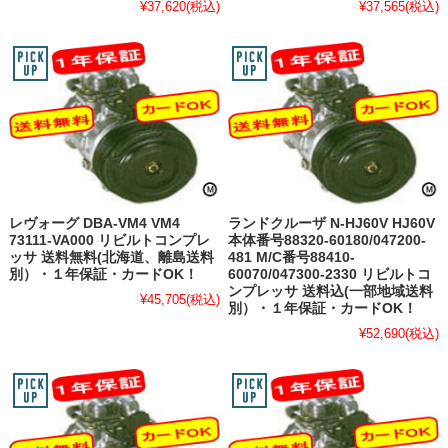
¥37,620
(税込)
¥37,565
(税込)
レヴォーグ DBA-VM4 VM4
ランドクルーザ N-HJ60V HJ60V
73111-VA000 リビルトコンプレ
本体番号88320-60180/047200-
ッサ 送料無料(北海道、離島送料
481 M/C番号88410-
別）・１年保証・カードOK！
60070/047300-2330 リビルトコ
ンプレッサ 送料込(一部地域送料
¥45,705
(税込)
別）・１年保証・カードOK！
¥52,690
(税込)