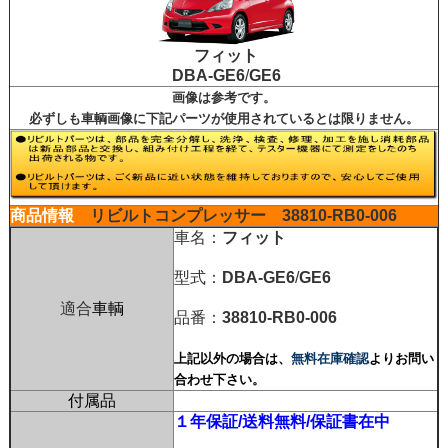
フィット
DBA-GE6
/
GE6
画像は参考です。
必ずしも車輌画像に下記パーツが使用されているとは限りません。
商品情報
リビルトコンプレッサー
38810-RB0-006
車名：
フィット
型式：
DBA-GE6
/
GE6
適合
車輌
品番：
38810-RB0-006
上記以外の場合は、
無料在庫確認
よりお問い
合わせ下さい。
付属品
１年保証/送料無料/保証書在中