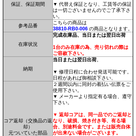
保証、保証期間
▼ 代替え保証となり、工賃等の保証
は一切ございませんのでご了承下さ
い。
こちらの商品は
参考品番
38810-RB0-006
の商品となります。
完成在庫品、当日または翌日出荷
在庫状況
1台のみ在庫の為、売り切れの際は
ご容赦下さい。
当日または翌日出荷
。
納期
▼ 修理日程に合わせ発送可能です。
日程があれば御相談下さい
。
２週間以内に同封の着払い伝票をご
使用下さい。
▼ メーカーより指定有る場合、遵守
下さい。
▼ 返却コアは、同一品でのご返却と
コア返却（交換品の返
なり、破損、焼き付き等、有る場
却）
合、別途料金です。または販売自体
元ついていた部品
が出来ない場合がございます。