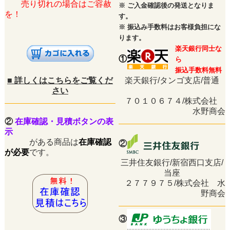
売り切れの場合はご容赦
※
ご入金確認後の発送となりま
を！
す。
※
振込み手数料はお客様負担にな
ります。
楽天銀行同士な
①
ら
振込手数料無料
■
詳しくはこちらをご覧くだ
楽天銀行/タンゴ支店/普通
さい
７０１０６７４/株式会社
水野商会
②
在庫確認・見積ボタンの表
示
がある商品は
在庫確認
②
が必要
です。
三井住友銀行/新宿西口支店/
当座
２７７９７５/株式会社 水
野商会
③