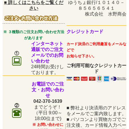
■
詳しくはこちらをご覧くだ
ゆうちょ銀行/１０１４０－
さい
８５６５６５４１
株式会社 水野商会
クレジットカード
※ ３種類のご注文お問い合わせ方法
があります
インターネット
カード決済のご利用趣旨をメールな
通販でのご注文
どで
①
メールでのお問
お知らせ下さい。
い合わせ
ご利用可能なクレジットカー
24時間お受けし
ド
ております。
お電話でのご注
文・お問い合わ
せ
042-370-1639
②
までどうぞ！
■
弊社より決済用のアドレス
（平日
9:00～
をメールでご案内致します。
18:00位まで)
■
パソコンより買物カゴでご
※ お問い合わせに
注文後、カード情報入力ペー