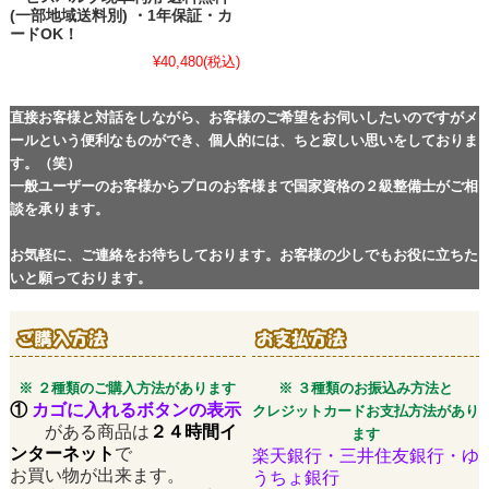
(一部地域送料別) ・1年保証・カ
ードOK！
¥40,480
(税込)
直接お客様と対話をしながら、お客様のご希望をお伺いしたいのですがメ
ールという便利なものができ、個人的には、ちと寂しい思いをしておりま
す。（笑）
一般ユーザーのお客様からプロのお客様まで国家資格の２級整備士がご相
談を承ります。
お気軽に、ご連絡をお待ちしております。お客様の少しでもお役に立ちた
いと願っております。
※ ２種類のご購入方法があります
※ ３種類のお振込み方法と
①
カゴに入れるボタンの表示
クレジットカードお支払方法があり
がある商品は
２４時間イ
ます
ンターネット
で
楽天銀行・三井住友銀行・ゆ
お買い物が出来ます。
うちょ銀行