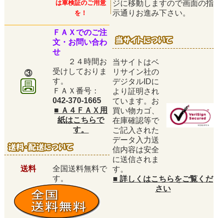
は車検証のご用意
ジに移動しますので画面の指
示通りお進み下さい。
を！
ＦＡＸでのご注
文・お問い合わ
せ
２４時間お
当サイトはベ
受けしておりま
リサイン社の
③
す。
デジタルIDに
ＦＡＸ番号：
より証明され
042-370-1665
ています。お
■
Ａ４ＦＡＸ用
買い物カゴ、
紙はこちらで
在庫確認等で
す。
ご記入された
データ入力送
信内容は安全
に送信されま
送料
全国送料無料で
す。
す。
■
詳しくはこちらをご覧くだ
さい