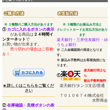
※ ２種類のご購入方法があります
※ ３種類のお振込み方法と
①
カゴに入れるボタンの表示
クレジットカードお支払方法があり
がある商品は
２４時間イ
ます
ンターネット
で
楽天銀行・三井住友銀行・ゆ
お買い物が出来ます。
うちょ銀行
売り切れの場合はご容赦
※
ご入金確認後の発送となりま
を！
す。
※
振込み手数料はお客様負担にな
ります。
楽天銀行同士な
①
ら
振込手数料無料
■
詳しくはこちらをご覧くだ
楽天銀行/タンゴ支店/普通
さい
７０１０６７４/株式会社
水野商会
②
在庫確認・見積ボタンの表