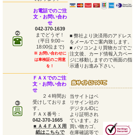
お電話でのご注
文・お問い合わ
せ
042-370-1639
②
までどうぞ！
■
弊社より決済用のアドレス
（平日
9:00～
をメールでご案内致します。
18:00位まで)
■
パソコンより買物カゴでご
※ お問い合わせに
注文後、カード情報入力ペー
は車検証のご用意
ジに移動しますので画面の指
示通りお進み下さい。
を！
ＦＡＸでのご注
文・お問い合わ
せ
２４時間お
当サイトはベ
受けしておりま
リサイン社の
③
す。
デジタルIDに
ＦＡＸ番号：
より証明され
042-370-1665
ています。お
■
Ａ４ＦＡＸ用
買い物カゴ、
紙はこちらで
在庫確認等で