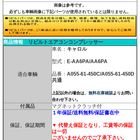
画像は参考です。
必ずしも車輌画像に下記パーツが使用されているとは限りません。
商品情報
リビルトエアコンコンプレッサー
車名：
キャロル
型式：
E-AA6PA/AA6PA
品番：
A055-61-450C/A055-61-450D
適合
車輌
共通
上記以外の場合は、
無料在庫確認
よりお問い
合わせ下さい。
付属品
マグネットクラッチ付
１年保証/送料無料/保証書在中
保証、保証期間
▼ 代替え保証となり、工賃等の保証
は一切
ございませんのでご了承下さい。