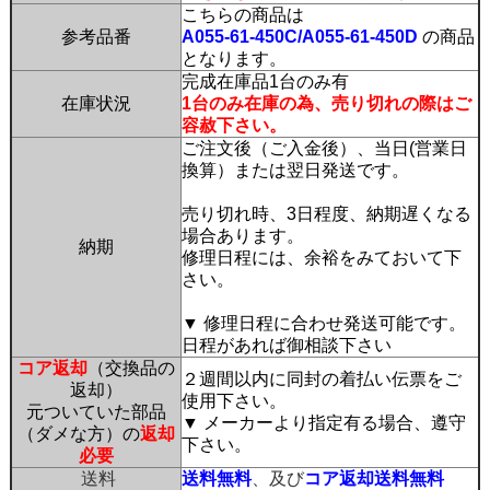
こちらの商品は
参考品番
A055-61-450C/A055-61-450D
の商品
となります。
完成在庫品1台のみ有
在庫状況
1台のみ在庫の為、売り切れの際はご
容赦下さい。
ご注文後（ご入金後）、当日(営業日
換算）または翌日発送です。
売り切れ時、3日程度、納期遅くなる
場合あります。
納期
修理日程には、余裕をみておいて下
さい。
▼ 修理日程に合わせ発送可能です。
日程があれば御相談下さい
コア返却
（交換品の
２週間以内に同封の着払い伝票をご
返却）
使用下さい。
元ついていた部品
▼ メーカーより指定有る場合、遵守
（ダメな方）の
返却
下さい。
必要
送料
送料無料
、及び
コア返却送料無料