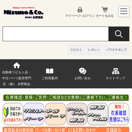
マイページへログイン
カートをみる
リビルト
レガシィ
パワステポンプ
自動車リビルト品・
中古パーツ販売専門
ご利用案内
お問い合せ
サイトマップ
店 （株） 水野商会