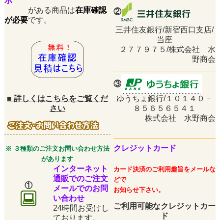
示
がある商品は
在庫確認
②
が必要
です。
三井住友銀行/新宿西口支店/
当座
２７７９７５/株式会社 水
野商会
③
■
詳しくはこちらをご覧くだ
ゆうちょ銀行/１０１４０－
さい
８５６５６５４１
株式会社 水野商会
クレジットカード
※ ３種類のご注文お問い合わせ方法
があります
インターネット
カード決済のご利用趣旨をメールな
通販でのご注文
どで
①
メールでのお問
お知らせ下さい。
い合わせ
ご利用可能なクレジットカー
24時間お受けし
ド
ております。