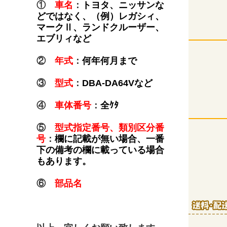
①
車名
：
トヨタ、ニッサンな
どではなく、（例）レガシィ、
マークⅡ、ランドクルーザー、
エブリィなど
②
年式
：
何年何月まで
③
型式
：
DBA-DA64Vなど
④
車体番号
：
全ｹﾀ
⑤
型式指定番号、類別区分番
号
：
欄に記載が無い場合、一番
下の備考の欄に載っている場合
もあります。
⑥
部品名