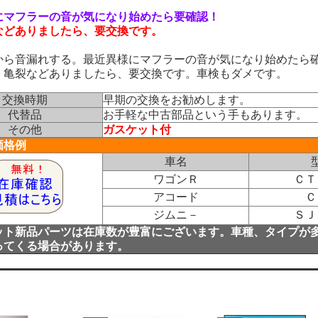
にマフラーの音が気になり始めたら要確認！
などありましたら、要交換です。
から音漏れする。最近異様にマフラーの音が気になり始めたら
、亀裂などありましたら、要交換です。車検もダメです。
交換時期
早期の交換をお勧めします。
代替品
お手軽な中古部品という手もあります。
その他
ガスケット付
価格例
車名
ワゴンＲ
ＣＴ
アコード
Ｃ
ジムニ－
ＳＪ
ット新品パーツは在庫数が豊富にございます。車種、タイプが
ってくる場合があります。