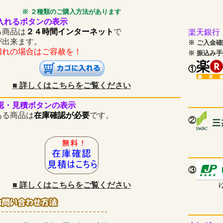
※ ２種類のご購入方法があります
入れるボタンの表示
商品は
２４時間インターネット
で
楽天銀行
が出来ます。
※
ご入金確
の場合はご容赦を！
※
振込み手
①
■
詳しくはこちらをご覧ください
認・見積ボタンの表示
商品は
在庫確認が必要
です。
②
③
■
詳しくはこちらをご覧ください