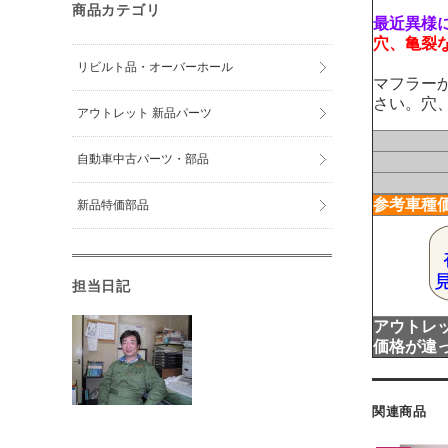
商品カテゴリ
最近異様
穴、亀裂
リビルト品・オーバーホール
マフラー
さい。穴
アウトレット 新品パーツ
自動車中古パーツ・部品
参考車種
新品特価部品
担当日記
アウトレ
価格が違
関連商品