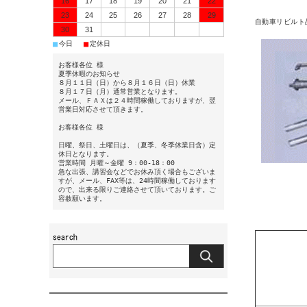
16
17
18
19
20
21
22
23
24
25
26
27
28
29
自動車リビルト
30
31
■
■
今日
定休日
お客様各位 様
夏季休暇のお知らせ
８月１１日（日）から８月１６日（日）休業
８月１７日（月）通常営業となります。
メール、ＦＡＸは２４時間稼働しておりますが、翌
営業日対応させて頂きます。
お客様各位 様
日曜、祭日、土曜日は、（夏季、冬季休業日含）定
休日となります。
営業時間 月曜～金曜 9：00-18：00
急な出張、講習会などでお休み頂く場合もございま
すが、メール、FAX等は、24時間稼働しております
ので、出来る限りご連絡させて頂いております。ご
容赦願います。