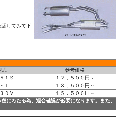
確認してみて下
型式
参考価格
５１Ｓ
１２，５００円～
Ｅ１
１８，５００円～
３０Ｖ
１５，５００円～
多種にわたる為、適合確認が必要になります。また、