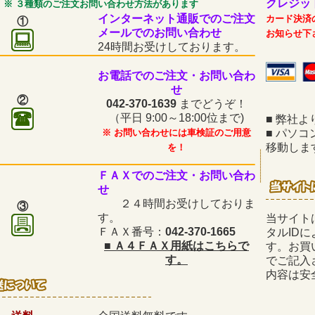
クレジッ
※ ３種類のご注文お問い合わせ方法があります
インターネット通販でのご注文
カード決済
①
メールでのお問い合わせ
お知らせ下
24時間お受けしております。
お電話でのご注文・お問い合わ
せ
②
042-370-1639
までどうぞ！
（平日
9:00～18:00位まで)
■
弊社よ
※ お問い合わせには車検証のご用意
■
パソコ
移動しま
を！
ＦＡＸでのご注文・お問い合わ
せ
２４時間お受けしておりま
③
す。
当サイト
ＦＡＸ番号：
042-370-1665
タルID
■
Ａ４ＦＡＸ用紙はこちらで
す。お買
す。
でご記入
内容は安