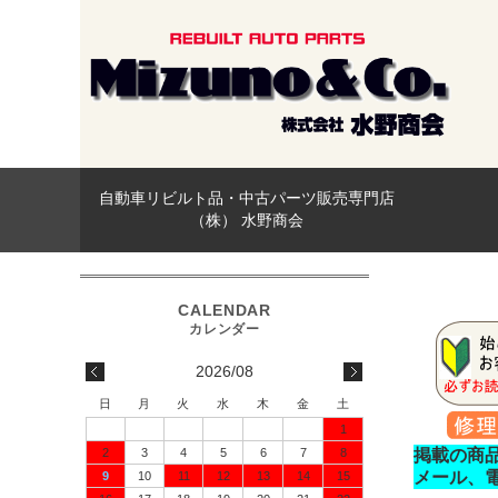
自動車リビルト品・中古パーツ販売専門店
（株） 水野商会
2026/08
日
月
火
水
木
金
土
1
2
3
4
5
6
7
8
掲載の商
メール、
9
10
11
12
13
14
15