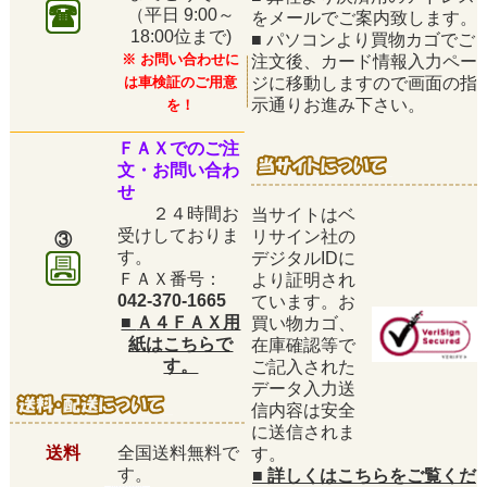
（平日
9:00～
をメールでご案内致します。
18:00位まで)
■
パソコンより買物カゴでご
※ お問い合わせに
注文後、カード情報入力ペー
は車検証のご用意
ジに移動しますので画面の指
示通りお進み下さい。
を！
ＦＡＸでのご注
文・お問い合わ
せ
２４時間お
当サイトはベ
受けしておりま
リサイン社の
③
す。
デジタルIDに
ＦＡＸ番号：
より証明され
042-370-1665
ています。お
■
Ａ４ＦＡＸ用
買い物カゴ、
紙はこちらで
在庫確認等で
す。
ご記入された
データ入力送
信内容は安全
に送信されま
送料
全国送料無料で
す。
す。
■
詳しくはこちらをご覧くだ