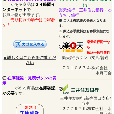
がある商品は
２４時間イ
ます
ンターネット
で
楽天銀行・三井住友銀行・ゆ
お買い物が出来ます。
うちょ銀行
売り切れの場合はご容赦
※
ご入金確認後の発送となりま
を！
す。
※
振込み手数料はお客様負担にな
ります。
楽天銀行同士な
①
ら
振込手数料無料
■
詳しくはこちらをご覧くだ
楽天銀行/タンゴ支店/普通
さい
７０１０６７４/株式会社
水野商会
②
在庫確認・見積ボタンの表
示
がある商品は
在庫確認
②
が必要
です。
三井住友銀行/新宿西口支店/
当座
２７７９７５/株式会社 水
野商会