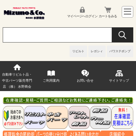
マイページへログイン
カートをみる
リビルト
レガシィ
パワステポンプ
自動車リビルト品・
中古パーツ販売専門
ご利用案内
お問い合せ
サイトマップ
店 （株） 水野商会