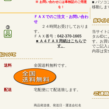
※ お問い合わせには車検証のご用意
■
パソコ
移動しま
を！
ＦＡＸでのご注文・お問い合わ
せ
２４時間お受けしておりま
③
す。
当サイト
ＦＡＸ番号：
042-370-1665
タルID
■
Ａ４ＦＡＸ用紙はこちらで
す。お買
す。
でご記入
内容は安
送料
全国送料無料です。
配送
宅配便にて配送致します。
商品発送後、発送日・運送会社名