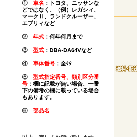
①
車名
：
トヨタ、ニッサンな
どではなく、（例）レガシィ、
マークⅡ、ランドクルーザー、
エブリィなど
②
年式
：
何年何月まで
③
型式
：
DBA-DA64Vなど
④
車体番号
：
全ｹﾀ
⑤
型式指定番号、類別区分番
号
：
欄に記載が無い場合、一番
下の備考の欄に載っている場合
もあります。
⑥
部品名