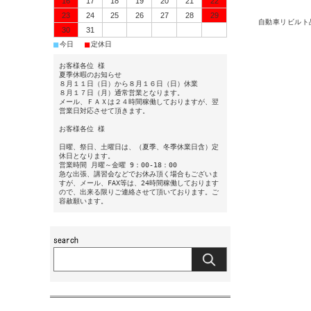
16
17
18
19
20
21
22
23
24
25
26
27
28
29
自動車リビルト
30
31
■
■
今日
定休日
お客様各位 様
夏季休暇のお知らせ
８月１１日（日）から８月１６日（日）休業
８月１７日（月）通常営業となります。
メール、ＦＡＸは２４時間稼働しておりますが、翌
営業日対応させて頂きます。
お客様各位 様
日曜、祭日、土曜日は、（夏季、冬季休業日含）定
休日となります。
営業時間 月曜～金曜 9：00-18：00
急な出張、講習会などでお休み頂く場合もございま
すが、メール、FAX等は、24時間稼働しております
ので、出来る限りご連絡させて頂いております。ご
容赦願います。