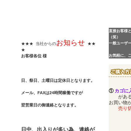
直接お客様
（笑）
お知らせ
一般ユーザ
★★★ 当社からの
★★
★
お気軽に、
お客様各位 様
日、祭日、土曜日は定休日となります。
①
カゴに
メール、FAXは24時間稼働ですが
がある
お買い物
翌営業日の御連絡となります。
売り切れ
日中、出入りが多い為、連絡が