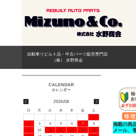
自動車リビルト品・中古パーツ販売専門店
（株） 水野商会
2026/08
日
月
火
水
木
金
土
1
2
3
4
5
6
7
8
掲載の商
メール、
9
10
11
12
13
14
15