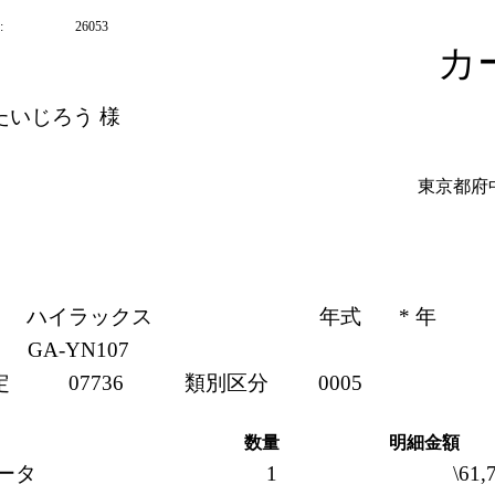
:
26053
カ
たいじろう 様
東京都府中市
ハイラックス
年式
* 年
GA-YN107
定
07736
類別区分
0005
数量
明細金額
ータ
1
\61,