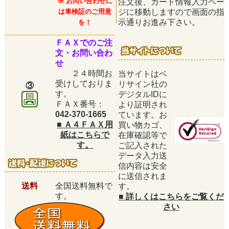
※ お問い合わせに
注文後、カード情報入力ペー
は車検証のご用意
ジに移動しますので画面の指
示通りお進み下さい。
を！
ＦＡＸでのご注
文・お問い合わ
せ
２４時間お
当サイトはベ
受けしておりま
リサイン社の
③
す。
デジタルIDに
ＦＡＸ番号：
より証明され
042-370-1665
ています。お
■
Ａ４ＦＡＸ用
買い物カゴ、
紙はこちらで
在庫確認等で
す。
ご記入された
データ入力送
信内容は安全
に送信されま
送料
全国送料無料で
す。
す。
■
詳しくはこちらをご覧くだ
さい