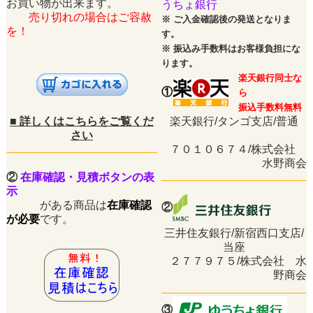
お買い物が出来ます。
うちょ銀行
売り切れの場合はご容赦
※
ご入金確認後の発送となりま
を！
す。
※
振込み手数料はお客様負担にな
ります。
楽天銀行同士な
①
ら
振込手数料無料
■
詳しくはこちらをご覧くだ
楽天銀行/タンゴ支店/普通
さい
７０１０６７４/株式会社
水野商会
②
在庫確認・見積ボタンの表
示
がある商品は
在庫確認
②
が必要
です。
三井住友銀行/新宿西口支店/
当座
２７７９７５/株式会社 水
野商会
③