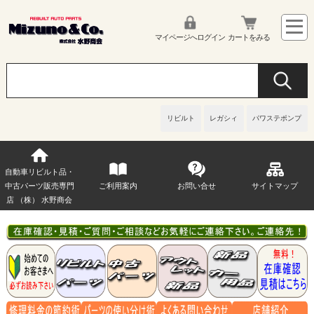
マイページへログイン
カートをみる
リビルト
レガシィ
パワステポンプ
自動車リビルト品・
中古パーツ販売専門
ご利用案内
お問い合せ
サイトマップ
店 （株） 水野商会