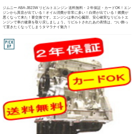
ジムニー ABA-JB23W リビルトエンジン 送料無料・２年保証・カードOK！エン
ジンから異音が出ている！オイル消費が非常に多い！白煙が出ている！燃費が
悪くなって来た！要交換です。エンジンは車の心臓部、安心確実なリビルトエ
ンジンで車の健康を取り戻しましょう。リビルトされたあの表情は、つい飾っ
て置きたくなってしまうタマラナイ魅力！