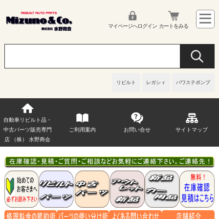
マイページへログイン
カートをみる
リビルト
レガシィ
パワステポンプ
自動車リビルト品・
中古パーツ販売専門
ご利用案内
お問い合せ
サイトマップ
店 （株） 水野商会