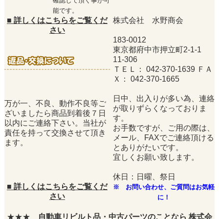
確認して頂く事が可
能です。
■
詳しくはこちらをご覧くだ
株式会社 水野商会
さい
183-0012
東京都府中市押立町2-1-1
11-306
ＴＥＬ： 042-370-1639 ＦＡ
Ｘ： 042-370-1665
日中、出入りが多い為、連絡
万が一、不良、動作不良等ご
が取りずらくなっておりま
ざいましたら商品到着後７日
す。
以内にご連絡下さい。当社が
お手数ですが、ご用の際は、
責任を持って交換させて頂き
メール、FAXでご連絡頂ける
ます。
とありがたいです。
宜しくお願い致します。
休日：日曜、祭日
■
詳しくはこちらをご覧くだ
※ お問い合わせ、ご質問はお気軽
さい
に！
★★★
自動車リビルト品・中古パーツのことなら 株式会