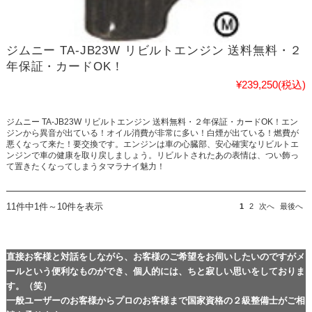
ジムニー TA-JB23W リビルトエンジン 送料無料・２
年保証・カードOK！
¥239,250
(税込)
ジムニー TA-JB23W リビルトエンジン 送料無料・２年保証・カードOK！エン
ジンから異音が出ている！オイル消費が非常に多い！白煙が出ている！燃費が
悪くなって来た！要交換です。エンジンは車の心臓部、安心確実なリビルトエ
ンジンで車の健康を取り戻しましょう。リビルトされたあの表情は、つい飾っ
て置きたくなってしまうタマラナイ魅力！
11件中1件～10件を表示
1
2
次へ
最後へ
直接お客様と対話をしながら、お客様のご希望をお伺いしたいのですがメ
ールという便利なものができ、個人的には、ちと寂しい思いをしておりま
す。（笑）
一般ユーザーのお客様からプロのお客様まで国家資格の２級整備士がご相