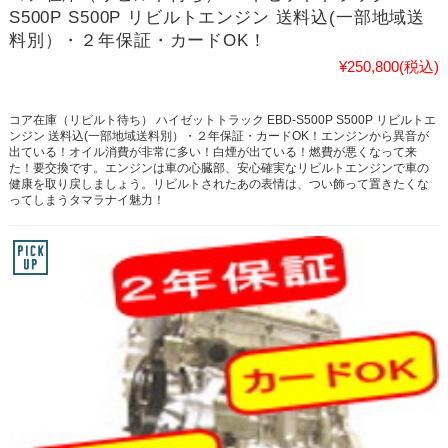
S500P S500P リビルトエンジン 送料込(一部地域送
料別）・２年保証・カードOK！
¥250,800
(税込)
コア在庫（リビルト待ち） ハイゼットトラック EBD-S500P S500P リビルトエ
ンジン 送料込(一部地域送料別）・２年保証・カードOK！エンジンから異音が
出ている！オイル消費が非常に多い！白煙が出ている！燃費が悪くなって来
た！要交換です。エンジンは車の心臓部、安心確実なリビルトエンジンで車の
健康を取り戻しましょう。リビルトされたあの表情は、つい飾って置きたくな
ってしまうタマラナイ魅力！