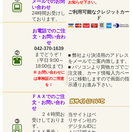
メールでのお問
お知らせ下さい。
い合わせ
ご利用可能なクレジットカー
24時間お受けし
ド
ております。
お電話でのご注
文・お問い合わ
せ
042-370-1639
②
までどうぞ！
■
弊社より決済用のアドレス
（平日
9:00～
をメールでご案内致します。
18:00位まで)
■
パソコンより買物カゴでご
※ お問い合わせに
注文後、カード情報入力ペー
は車検証のご用意
ジに移動しますので画面の指
示通りお進み下さい。
を！
ＦＡＸでのご注
文・お問い合わ
せ
２４時間お
当サイトはベ
受けしておりま
リサイン社の
③
す。
デジタルIDに
ＦＡＸ番号：