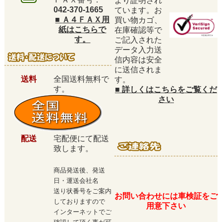
より証明され
042-370-1665
ています。お
■
Ａ４ＦＡＸ用
買い物カゴ、
紙はこちらで
在庫確認等で
す。
ご記入された
データ入力送
信内容は安全
に送信されま
送料
全国送料無料で
す。
す。
■
詳しくはこちらをご覧くだ
さい
配送
宅配便にて配送
致します。
商品発送後、発送
日・運送会社名
送り状番号をご案内
お問い合わせには車検証をご
しておりますので
用意下さい
インターネットでご