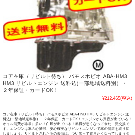
コア在庫（リビルト待ち） バモスホビオ ABA-HM3
HM3 リビルトエンジン 送料込(一部地域送料別）・
２年保証・カードOK！
¥212,465
(税込)
コア在庫（リビルト待ち） バモスホビオ ABA-HM3 HM3 リビルトエンジン 送
料込(一部地域送料別）・２年保証・カードOK！エンジンから異音が出ている！
オイル消費が非常に多い！白煙が出ている！燃費が悪くなって来た！要交換で
す。エンジンは車の心臓部、安心確実なリビルトエンジンで車の健康を取り戻
しましょう。リビルトされたあの表情は、つい飾って置きたくなってしまうタ