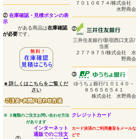
７０１０６７４/株式会社
水野商会
②
在庫確認・見積ボタンの表
示
がある商品は
在庫確認
②
が必要
です。
三井住友銀行/新宿西口支店/
当座
２７７９７５/株式会社 水
野商会
③
■
詳しくはこちらをご覧くだ
ゆうちょ銀行/１０１４０－
さい
８５６５６５４１
株式会社 水野商会
クレジットカード
※ ３種類のご注文お問い合わせ方法
があります
インターネット
カード決済のご利用趣旨をメールな
通販でのご注文
どで
①