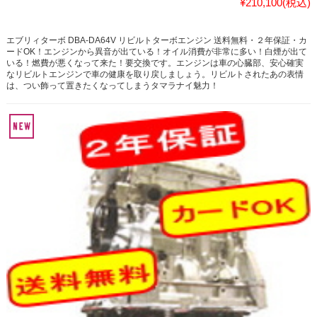
¥210,100
(税込)
エブリィターボ DBA-DA64V リビルトターボエンジン 送料無料・２年保証・カ
ードOK！エンジンから異音が出ている！オイル消費が非常に多い！白煙が出て
いる！燃費が悪くなって来た！要交換です。エンジンは車の心臓部、安心確実
なリビルトエンジンで車の健康を取り戻しましょう。リビルトされたあの表情
は、つい飾って置きたくなってしまうタマラナイ魅力！