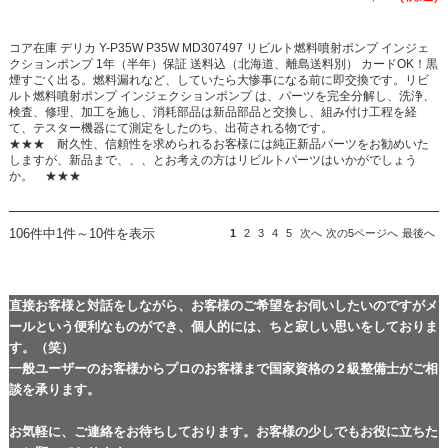
コア在庫 デリカ Y-P35W P35W MD307497 リビルト燃料噴射ポンプ インジェ
クションポンプ 1年（半年）保証 送料込（北海道、離島送料別） カードOK！黒
煙すごく出る。燃料漏れなど、していたら大惨事になる前に即交換です。リビ
ルト燃料噴射ポンプ インジェクションポンプ は、パーツを完全分解し、洗浄、
検査、修理、加工を施し、消耗部品は新品部品と交換し、組み付け工程を経
て、テスター機器にて測定をしたのち、出荷される物です。
★★★ 耐久性、信頼性を求められるお客様には純正新品パーツをお勧めいた
しますが、新品まで、、、とお考えの方はリビルトパーツはいかがでしょう
か。 ★★★
106件中1件～10件を表示
1
2
3
4
5
次へ
次の5ページへ
最後へ
直接お客様と対話をしながら、お客様のご希望をお伺いしたいのですがメ
ールという便利なものができ、個人的には、ちと寂しい思いをしておりま
す。（笑）
一般ユーザーのお客様からプロのお客様まで国家資格の２級整備士がご相
談を承ります。
お気軽に、ご連絡をお待ちしております。お客様の少しでもお役に立ちた