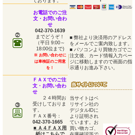
ております。
お電話でのご注
文・お問い合わ
せ
042-370-1639
②
までどうぞ！
■
弊社より決済用のアドレス
（平日
9:00～
をメールでご案内致します。
18:00位まで)
■
パソコンより買物カゴでご
※ お問い合わせに
注文後、カード情報入力ペー
は車検証のご用意
ジに移動しますので画面の指
示通りお進み下さい。
を！
ＦＡＸでのご注
文・お問い合わ
せ
２４時間お
当サイトはベ
受けしておりま
リサイン社の
③
す。
デジタルIDに
ＦＡＸ番号：
より証明され
042-370-1665
ています。お
■
Ａ４ＦＡＸ用
買い物カゴ、
紙はこちらで
在庫確認等で