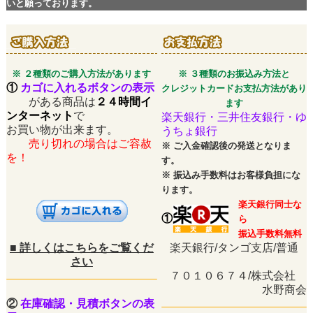
いと願っております。
※ ２種類のご購入方法があります
※ ３種類のお振込み方法と
①
カゴに入れるボタンの表示
クレジットカードお支払方法があり
がある商品は
２４時間イ
ます
ンターネット
で
楽天銀行・三井住友銀行・ゆ
お買い物が出来ます。
うちょ銀行
売り切れの場合はご容赦
※
ご入金確認後の発送となりま
を！
す。
※
振込み手数料はお客様負担にな
ります。
楽天銀行同士な
①
ら
振込手数料無料
■
詳しくはこちらをご覧くだ
楽天銀行/タンゴ支店/普通
さい
７０１０６７４/株式会社
水野商会
②
在庫確認・見積ボタンの表