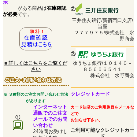
示
がある商品は
在庫確認
②
が必要
です。
三井住友銀行/新宿西口支店/
当座
２７７９７５/株式会社 水
野商会
③
■
詳しくはこちらをご覧くだ
ゆうちょ銀行/１０１４０－
さい
８５６５６５４１
株式会社 水野商会
クレジットカード
※ ３種類のご注文お問い合わせ方法
があります
インターネット
カード決済のご利用趣旨をメールな
通販でのご注文
どで
①
メールでのお問
お知らせ下さい。
い合わせ
ご利用可能なクレジットカー
24時間お受けし
ド