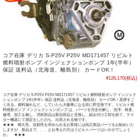
コア在庫 デリカ S-P25V P25V MD171457 リビルト
燃料噴射ポンプ インジェクションポンプ 1年(半年）
保証 送料込（北海道、離島別） カードOK！
¥126,170
(税込)
コア在庫 デリカ S-P25V P25V MD171457 リビルト燃料噴射ポンプ インジェク
ションポンプ 1年(半年）保証 送料込（北海道、離島別） カードOK！黒煙すご
く出る。燃料漏れなど、していたら大惨事になる前に即交換です。リビルト燃
料噴射ポンプ インジェクションポンプ は、パーツを完全分解し、洗浄、検査、
修理、加工を施し、消耗部品は新品部品と交換し、組み付け工程を経て、テス
ター機器にて測定をしたのち、出荷される物です。
★★★ 耐久性、信頼性を求められるお客様には純正新品パーツをお勧めいた
しますが、新品まで、、、とお考えの方はリビルトパーツはいかがでしょう
か。 ★★★