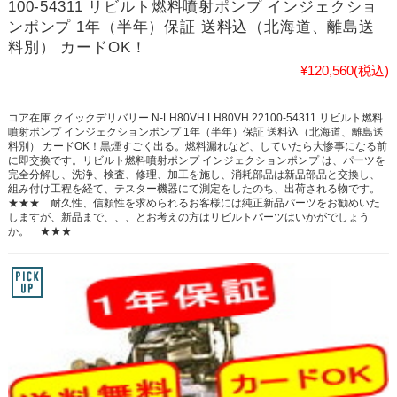
100-54311 リビルト燃料噴射ポンプ インジェクショ
ンポンプ 1年（半年）保証 送料込（北海道、離島送
料別） カードOK！
¥120,560
(税込)
コア在庫 クイックデリバリー N-LH80VH LH80VH 22100-54311 リビルト燃料
噴射ポンプ インジェクションポンプ 1年（半年）保証 送料込（北海道、離島送
料別） カードOK！黒煙すごく出る。燃料漏れなど、していたら大惨事になる前
に即交換です。リビルト燃料噴射ポンプ インジェクションポンプ は、パーツを
完全分解し、洗浄、検査、修理、加工を施し、消耗部品は新品部品と交換し、
組み付け工程を経て、テスター機器にて測定をしたのち、出荷される物です。
★★★ 耐久性、信頼性を求められるお客様には純正新品パーツをお勧めいた
しますが、新品まで、、、とお考えの方はリビルトパーツはいかがでしょう
か。 ★★★