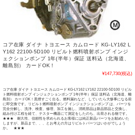
コア在庫 ダイナ トヨエース カムロード KG-LY162 L
Y162 22100-5D100 リビルト燃料噴射ポンプ インジ
ェクションポンプ 1年(半年）保証 送料込（北海道、
離島別） カードOK！
¥147,730
(税込)
コア在庫 ダイナ トヨエース カムロード KG-LY162 LY162 22100-5D100 リビル
ト燃料噴射ポンプ インジェクションポンプ 1年(半年）保証 送料込（北海道、離
島別） カードOK！黒煙すごく出る。燃料漏れなど、していたら大惨事になる前
に即交換です。リビルト燃料噴射ポンプ インジェクションポンプ は、パーツを
完全分解し、洗浄、検査、修理、加工を施し、消耗部品は新品部品と交換し、
組み付け工程を経て、テスター機器にて測定をしたのち、出荷される物です。
★★★ 耐久性、信頼性を求められるお客様には純正新品パーツをお勧めいた
しますが、新品まで、、、とお考えの方はリビルトパーツはいかがでしょう
か。 ★★★