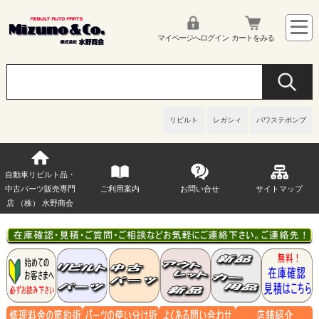
マイページへログイン
カートをみる
リビルト
レガシィ
パワステポンプ
自動車リビルト品・
中古パーツ販売専門
ご利用案内
お問い合せ
サイトマップ
店 （株） 水野商会