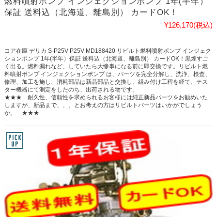
燃料噴射ポンプ インジェクションポンプ 1年(半年）
保証 送料込（北海道、離島別） カードOK！
¥126,170
(税込)
コア在庫 デリカ S-P25V P25V MD188420 リビルト燃料噴射ポンプ インジェク
ションポンプ 1年(半年）保証 送料込（北海道、離島別） カードOK！黒煙すご
く出る。燃料漏れなど、していたら大惨事になる前に即交換です。リビルト燃
料噴射ポンプ インジェクションポンプ は、パーツを完全分解し、洗浄、検査、
修理、加工を施し、消耗部品は新品部品と交換し、組み付け工程を経て、テス
ター機器にて測定をしたのち、出荷される物です。
★★★ 耐久性、信頼性を求められるお客様には純正新品パーツをお勧めいた
しますが、新品まで、、、とお考えの方はリビルトパーツはいかがでしょう
か。 ★★★