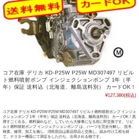
コア在庫 デリカ KD-P25W P25W MD307497 リビル
ト燃料噴射ポンプ インジェクションポンプ 1年（半
年）保証 送料込（北海道、離島送料別） カードOK！
¥127,380
(税込)
コア在庫 デリカ KD-P25W P25W MD307497 リビルト燃料噴射ポンプ インジェ
クションポンプ 1年（半年）保証 送料込（北海道、離島送料別） カードOK！黒
煙すごく出る。燃料漏れなど、していたら大惨事になる前に即交換です。リビ
ルト燃料噴射ポンプ インジェクションポンプ は、パーツを完全分解し、洗浄、
検査、修理、加工を施し、消耗部品は新品部品と交換し、組み付け工程を経
て、テスター機器にて測定をしたのち、出荷される物です。