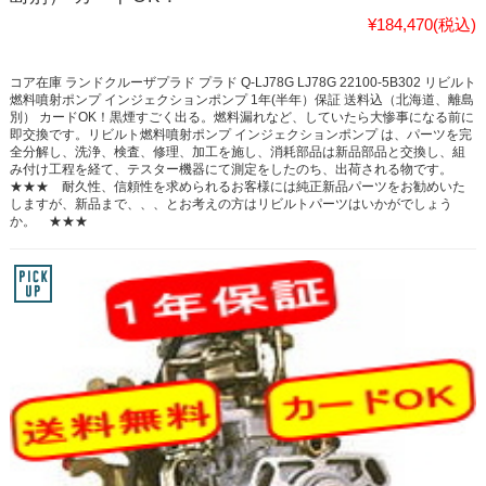
¥184,470
(税込)
コア在庫 ランドクルーザプラド プラド Q-LJ78G LJ78G 22100-5B302 リビルト
燃料噴射ポンプ インジェクションポンプ 1年(半年）保証 送料込（北海道、離島
別） カードOK！黒煙すごく出る。燃料漏れなど、していたら大惨事になる前に
即交換です。リビルト燃料噴射ポンプ インジェクションポンプ は、パーツを完
全分解し、洗浄、検査、修理、加工を施し、消耗部品は新品部品と交換し、組
み付け工程を経て、テスター機器にて測定をしたのち、出荷される物です。
★★★ 耐久性、信頼性を求められるお客様には純正新品パーツをお勧めいた
しますが、新品まで、、、とお考えの方はリビルトパーツはいかがでしょう
か。 ★★★