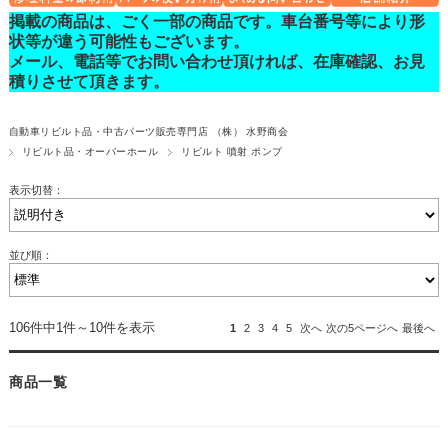
掲載の商品は、ごく一部の商品です。車台番号等により形
状等が違う可能性もございます。
メール、電話等でお問い合わせ頂ければ、在庫確認、お見
積りさせて頂きます。
自動車リビルト品・中古パーツ販売専門店 （株） 水野商会
リビルト品・オーバーホール
リビルト 噴射 ポンプ
表示切替：
並び順：
106件中1件～10件を表示
1
2
3
4
5
次へ
次の5ページへ
最後へ
商品一覧