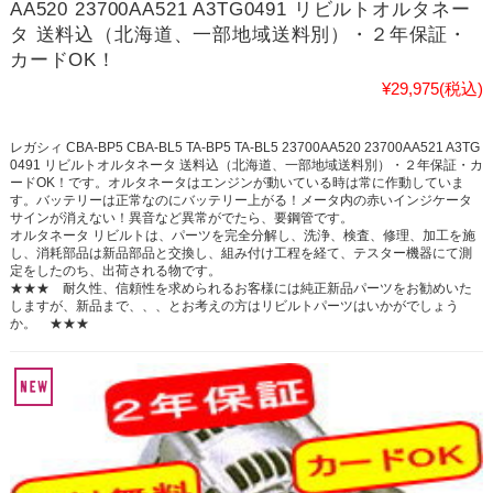
AA520 23700AA521 A3TG0491 リビルトオルタネー
タ 送料込（北海道、一部地域送料別）・２年保証・
カードOK！
¥29,975
(税込)
レガシィ CBA-BP5 CBA-BL5 TA-BP5 TA-BL5 23700AA520 23700AA521 A3TG
0491 リビルトオルタネータ 送料込（北海道、一部地域送料別）・２年保証・カ
ードOK！です。オルタネータはエンジンが動いている時は常に作動していま
す。バッテリーは正常なのにバッテリー上がる！メータ内の赤いインジケータ
サインが消えない！異音など異常がでたら、要鋼管です。
オルタネータ リビルトは、パーツを完全分解し、洗浄、検査、修理、加工を施
し、消耗部品は新品部品と交換し、組み付け工程を経て、テスター機器にて測
定をしたのち、出荷される物です。
★★★ 耐久性、信頼性を求められるお客様には純正新品パーツをお勧めいた
しますが、新品まで、、、とお考えの方はリビルトパーツはいかがでしょう
か。 ★★★