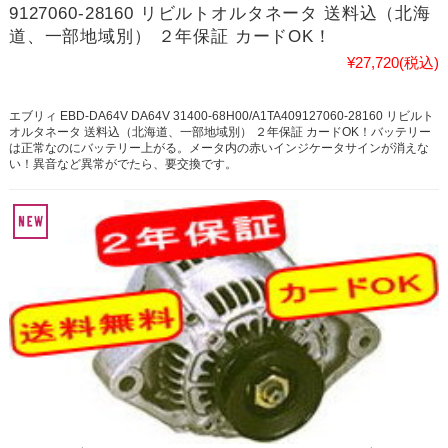
9127060-28160 リビルトオルタネータ 送料込（北海
道、一部地域別） ２年保証 カードOK！
¥27,720
(税込)
エブリィ EBD-DA64V DA64V 31400-68H00/A1TA409127060-28160 リビルト
オルタネータ 送料込（北海道、一部地域別） ２年保証 カードOK！バッテリー
は正常なのにバッテリー上がる。メータ内の赤いインジケータサインが消えな
い！異音など異常がでたら、要交換です。