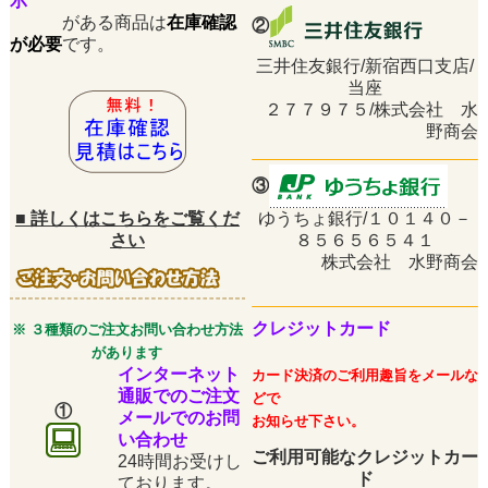
示
がある商品は
在庫確認
②
が必要
です。
三井住友銀行/新宿西口支店/
当座
２７７９７５/株式会社 水
野商会
③
■
詳しくはこちらをご覧くだ
ゆうちょ銀行/１０１４０－
さい
８５６５６５４１
株式会社 水野商会
クレジットカード
※ ３種類のご注文お問い合わせ方法
があります
インターネット
カード決済のご利用趣旨をメールな
通販でのご注文
どで
①
メールでのお問
お知らせ下さい。
い合わせ
ご利用可能なクレジットカー
24時間お受けし
ド
ております。