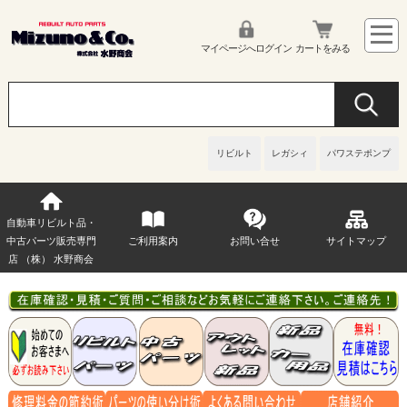
マイページへログイン
カートをみる
リビルト
レガシィ
パワステポンプ
自動車リビルト品・
中古パーツ販売専門
ご利用案内
お問い合せ
サイトマップ
店 （株） 水野商会