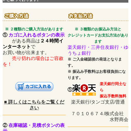
※ ２種類のご購入方法があります
※ ３種類のお振込み方法と
①
カゴに入れるボタンの表示
クレジットカードお支払方法があり
がある商品は
２４時間イ
ます
ンターネット
で
楽天銀行・三井住友銀行・ゆ
お買い物が出来ます。
うちょ銀行
売り切れの場合はご容赦
※
ご入金確認後の発送となりま
を！
す。
※
振込み手数料はお客様負担にな
ります。
楽天銀行同士な
①
ら
振込手数料無料
■
詳しくはこちらをご覧くだ
楽天銀行/タンゴ支店/普通
さい
７０１０６７４/株式会社
水野商会
②
在庫確認・見積ボタンの表