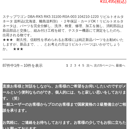
¥33,495
(税込)
ステップワゴン DBA-RK5 RK5 31100-R0A-003 104210-1220 リビルトオルタ
ネータ 送料込(北海道、離島送料別）・２年保証・カードOK！リビルトオルタ
ネータは、パーツを完全分解し、洗浄、検査、修理、加工を施し、消耗部品は
新品部品と交換し、組み付け工程を経て、テスター機器にて測定をしたのち、
出荷される物です。
★★★ 耐久性、信頼性を求められるお客様には純正新品パーツをお勧めいた
しますが、新品まで、、、とお考えの方はリビルトパーツはいかがでしょう
か。 ★★★
87件中1件～10件を表示
1
2
3
4
5
次へ
次の5ページへ
最後へ
直接お客様と対話をしながら、お客様のご希望をお伺いしたいのですがメ
ールという便利なものができ、個人的には、ちと寂しい思いをしておりま
す。（笑）
一般ユーザーのお客様からプロのお客様まで国家資格の２級整備士がご相
談を承ります。
お気軽に、ご連絡をお待ちしております。お客様の少しでもお役に立ちた
いと願っております。