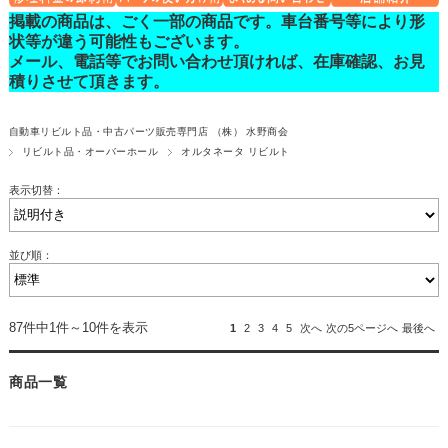
掲載の商品は、ごく一部の商品です。車台番号等により形
状等が違う可能性もございます。
メール、電話等でお問い合わせ頂ければ、在庫確認、お見
積りさせて頂きます。
自動車リビルト品・中古パーツ販売専門店 （株） 水野商会
リビルト品・オーバーホール
オルタネータ リビルト
表示切替：
並び順：
87件中1件～10件を表示
1
2
3
4
5
次へ
次の5ページへ
最後へ
商品一覧