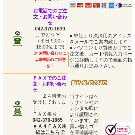
お電話でのご注
文・お問い合わ
せ
042-370-1639
②
までどうぞ！
■
弊社より決済用のアドレス
（平日
9:00～
をメールでご案内致します。
18:00位まで)
■
パソコンより買物カゴでご
※ お問い合わせに
注文後、カード情報入力ペー
は車検証のご用意
ジに移動しますので画面の指
示通りお進み下さい。
を！
ＦＡＸでのご注
文・お問い合わ
せ
２４時間お
当サイトはベ
受けしておりま
リサイン社の
③
す。
デジタルIDに
ＦＡＸ番号：
より証明され
042-370-1665
ています。お
■
Ａ４ＦＡＸ用
買い物カゴ、
紙はこちらで
在庫確認等で