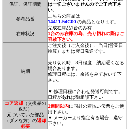
保証、保証期間
は一切ございませんのでご了承下さ
い。
こちらの商品は
参考品番
14411-54C00
の商品となります。
完成在庫品1台のみ有
在庫状況
1台のみ在庫の為、売り切れの際はご
容赦下さい。
ご注文後（ご入金後）、当日(営業日
換算）または翌日発送です。
売り切れ時、3日程度、納期遅くなる
場合あります。
納期
修理日程には、余裕をみておいて下
さい。
▼ 修理日程に合わせ発送可能です。
日程があれば御相談下さい
コア返却
（交換品の
1週間以内
に同封の着払い伝票をご使
返却）
用下さい。
元ついていた部品
▼ メーカーより指定有る場合、遵守
（ダメな方）の
返却
下さい。
必要