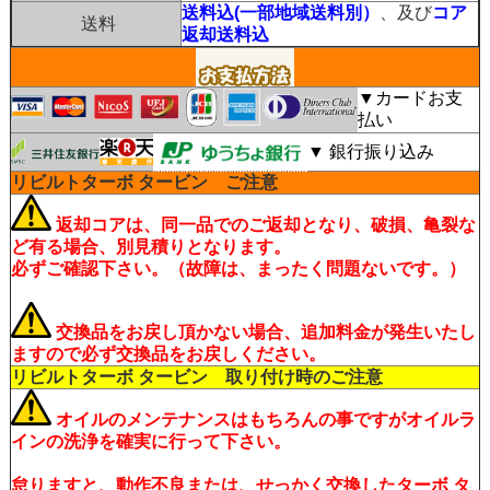
送料込(一部地域送料別）
、及び
コア
送料
返却送料込
▼カードお支
払い
▼ 銀行振り込み
リビルトターボ タービン ご注意
返却コアは、同一品でのご返却となり、破損、亀裂な
ど有る場合、別見積りとなります。
必ずご確認下さい。（故障は、まったく問題ないです。）
交換品をお戻し頂かない場合、追加料金が発生いたし
ますので必ず交換品をお戻しください。
リビルトターボ タービン 取り付け時のご注意
オイルのメンテナンスはもちろんの事ですがオイルラ
インの洗浄を確実に行って下さい。
怠りますと、動作不良または、せっかく交換したターボ タ