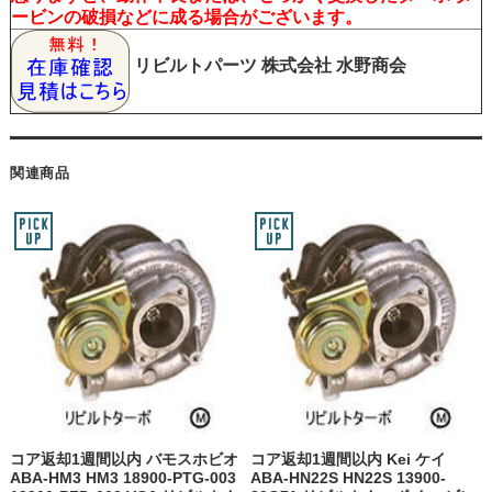
ービンの破損などに成る場合がございます。
リビルトパーツ
株式会社 水野商会
関連商品
コア返却1週間以内 バモスホビオ
コア返却1週間以内 Kei ケイ
ABA-HM3 HM3 18900-PTG-003
ABA-HN22S HN22S 13900-