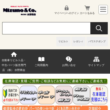
マイページへログイン
カートをみる
リビルト
レガシィ
パワステポンプ
自動車リビルト品・
中古パーツ販売専門
ご利用案内
お問い合せ
サイトマップ
店 （株） 水野商会