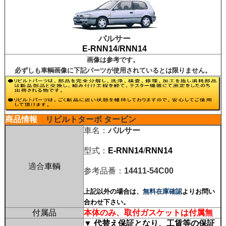
パルサー
E-RNN14
/
RNN14
画像は参考です。
必ずしも車輌画像に下記パーツが使用されているとは限りません。
商品情報
リビルトターボ タービン
車名：
パルサー
型式：
E-RNN14
/
RNN14
適合
車輌
参考品番：
14411-54C00
上記以外の場合は、
無料在庫確認
よりお問い
合わせ下さい。
付属品
本体のみ、取付ガスケットは付属無
▼ 代替え保証となり、工賃等の保証