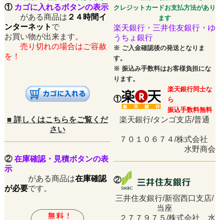
①
カゴに入れるボタンの表示
クレジットカードお支払方法があり
がある商品は
２４時間イ
ます
ンターネット
で
楽天銀行・三井住友銀行・ゆ
お買い物が出来ます。
うちょ銀行
売り切れの場合はご容赦
※
ご入金確認後の発送となりま
を！
す。
※
振込み手数料はお客様負担にな
ります。
楽天銀行同士な
①
ら
振込手数料無料
■
詳しくはこちらをご覧くだ
楽天銀行/タンゴ支店/普通
さい
７０１０６７４/株式会社
水野商会
②
在庫確認・見積ボタンの表
示
がある商品は
在庫確認
②
が必要
です。
三井住友銀行/新宿西口支店/
当座
２７７９７５/株式会社 水