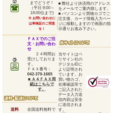
②
までどうぞ！
■
弊社より決済用のアドレス
（平日
9:00～
をメールでご案内致します。
18:00位まで)
■
パソコンより買物カゴでご
※ お問い合わせに
注文後、カード情報入力ペー
は車検証のご用意
ジに移動しますので画面の指
示通りお進み下さい。
を！
ＦＡＸでのご注
文・お問い合わ
せ
２４時間お
当サイトはベ
受けしておりま
リサイン社の
③
す。
デジタルIDに
ＦＡＸ番号：
より証明され
042-370-1665
ています。お
■
Ａ４ＦＡＸ用
買い物カゴ、
紙はこちらで
在庫確認等で
す。
ご記入された
データ入力送
信内容は安全
に送信されま
送料
全国送料無料で
す。