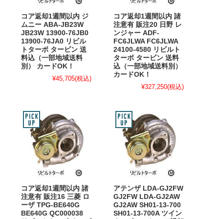
コア返却1週間以内 ジ
コア返却1週間以内 諸
ムニー ABA-JB23W
注意有 販注20 日野 レ
JB23W 13900-76JB0
ンジャー ADF-
13900-76JA0 リビル
FC6JLWA FC6JLWA
トターボ タービン 送
24100-4580 リビルト
料込（一部地域送料
ターボ タービン 送料
別） カードOK！
込（一部地域送料別）
カードOK！
¥45,705
(税込)
¥327,250
(税込)
コア返却1週間以内 諸
アテンザ LDA-GJ2FW
注意有 販注16 三菱 ロ
GJ2FW LDA-GJ2AW
ーザ TPG-BE640G
GJ2AW SH01-13-700
BE640G QC000038
SH01-13-700A ツイン