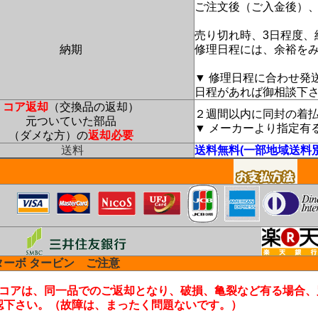
ご注文後（ご入金後）、
売り切れ時、3日程度、
納期
修理日程には、余裕を
▼ 修理日程に合わせ発
日程があれば御相談下
コア返却
（交換品の返却）
２週間以内に同封の着
元ついていた部品
▼ メーカーより指定有
（ダメな方）の
返却必要
送料
送料無料(一部地域送料
ターボ タービン ご注意
コアは、同一品でのご返却となり、破損、亀裂など有る場合、
認下さい。（故障は、まったく問題ないです。）