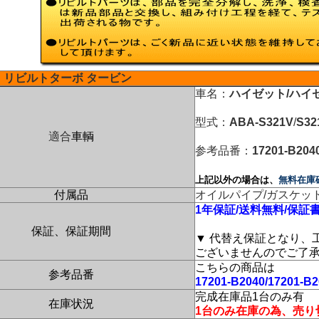
リビルトターボ タービン
車名：
ハイゼット/ハイ
型式：
ABA-S321V
/
S32
適合
車輌
参考品番：
17201-B204
上記以外の場合は、
無料在庫
付属品
オイルパイプ/ガスケッ
1年保証/送料無料/保証
保証、保証期間
▼ 代替え保証となり、
ございませんのでご了
こちらの商品は
参考品番
17201-B2040/17201-B2
完成在庫品1台のみ有
在庫状況
1台のみ在庫の為、売り