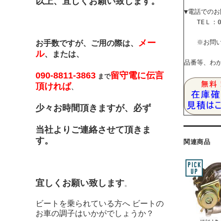
以上、宜しくお願い致します。
▼電話での
TEＬ：04
メー
※お問い合
お手数ですが、ご用の際は、
ル
、または、
品番等、わ
090-8811-3863
留守電に伝言
まで
頂ければ
、
少々お時間頂きますが、必ず
当社よりご連絡させて頂きま
す。
関連商品
宜しくお願い致します
。
ビートを乗られている方へ ビートの
お車の調子はいかがでしょうか？