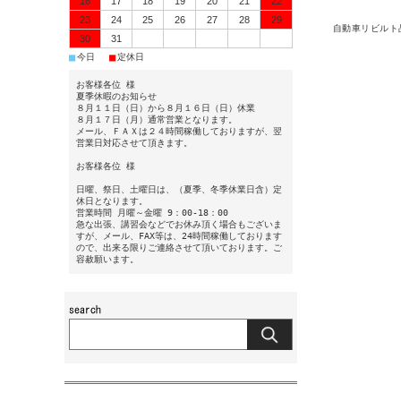
16
17
18
19
20
21
22
23
24
25
26
27
28
29
自動車リビルト
30
31
■
■
今日
定休日
お客様各位 様
夏季休暇のお知らせ
８月１１日（日）から８月１６日（日）休業
８月１７日（月）通常営業となります。
メール、ＦＡＸは２４時間稼働しておりますが、翌
営業日対応させて頂きます。
お客様各位 様
日曜、祭日、土曜日は、（夏季、冬季休業日含）定
休日となります。
営業時間 月曜～金曜 9：00-18：00
急な出張、講習会などでお休み頂く場合もございま
すが、メール、FAX等は、24時間稼働しております
ので、出来る限りご連絡させて頂いております。ご
容赦願います。