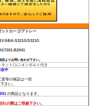
ゼットカーゴ
/
アトレー
1V
/
ABA-S321G
/
S321G
0/17201-B2041
確認
よりお問い合わせ下さい。
トキット/ユニオンボルト付き
書在中
工賃等の保証は一切
承下さい。
041
の商品となります。
切れの際はご容赦下さい。