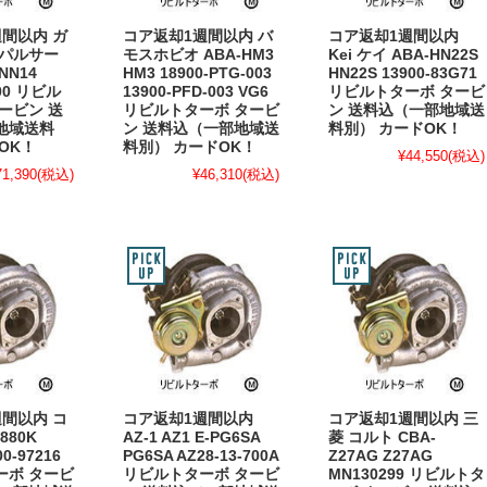
間以内 ガ
コア返却1週間以内 バ
コア返却1週間以内
 パルサー
モスホビオ ABA-HM3
Kei ケイ ABA-HN22S
RNN14
HM3 18900-PTG-003
HN22S 13900-83G71
C00 リビル
13900-PFD-003 VG6
リビルトターボ タービ
ービン 送
リビルトターボ タービ
ン 送料込（一部地域送
地域送料
ン 送料込（一部地域送
料別） カードOK！
OK！
料別） カードOK！
¥44,550
(税込)
71,390
(税込)
¥46,310
(税込)
間以内 コ
コア返却1週間以内
コア返却1週間以内 三
880K
AZ-1 AZ1 E-PG6SA
菱 コルト CBA-
00-97216
PG6SA AZ28-13-700A
Z27AG Z27AG
ーボ タービ
リビルトターボ タービ
MN130299 リビルトタ