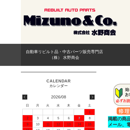
自動車リビルト品・中古パーツ販売専門店
（株） 水野商会
2026/08
日
月
火
水
木
金
土
1
2
3
4
5
6
7
8
掲載の商
メール、
9
10
11
12
13
14
15