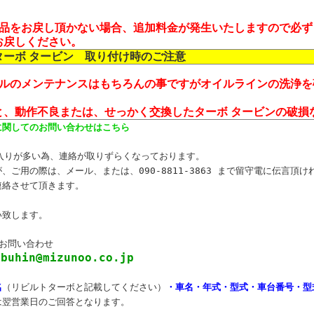
品をお戻し頂かない場合、追加料金が発生いたしますので必ず
お戻しください。
ターボ タービン 取り付け時のご注意
ルのメンテナンスはもちろんの事ですがオイルラインの洗浄を
と、動作不良または、せっかく交換したターボ タービンの破損
に関してのお問い合わせはこちら
出入りが多い為、連絡が取りずらくなっております。
、ご用の際は、メール、または、090-8811-3863 まで留守電に伝言頂け
連絡させて頂きます。
い致します。
のお問い合わせ
:buhin@mizunoo.co.jp
名
（リビルトターボと記載してください）
・車名・年式・型式・車台番号・型
は翌営業日のご回答となります。