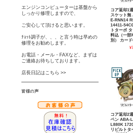
エンジンコンピューターは基盤から
コア返却1週
しっかり修理しますので、
スケット無
E-RNN14 
ご安心して頂けると思います。
14411-54
トターボ タ
料込（一部
ﾁｮｯﾄ調子が、、、と言う時は早めの
別） カード
修理をお勧めします。
¥
お電話・メール・FAXなど、まずは
ご連絡お待ちしております。
店長日記はこちら >>
皆様の声
コア返却2週
ペン ABA-L
L880K 172
リビルトタ