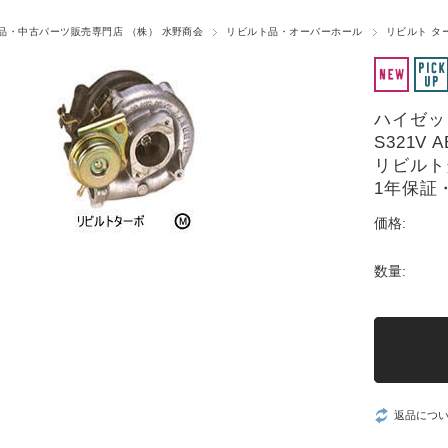
品・中古パーツ販売専門店 （株） 水野商会
リビルト品・オーバーホール
リビルト タ
ハイゼット
S321V A
リビルト
1年保証
価格:
数量:
返品につ