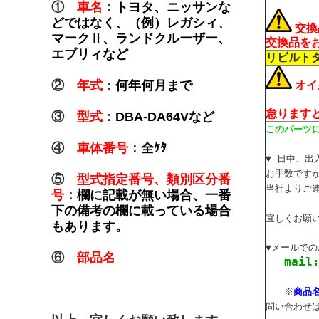
①
車名
：
トヨタ、ニッサンな
どではなく、（例）レガシィ、
交換
マークⅡ、ランドクルーザー、
交換品を
エブリィなど
リビルト
②
年式
：
何年何月まで
オイ
怠ります
③
型式
：
DBA-DA64Vなど
このパーツ
④
車体番号
：
全ｹﾀ
▼ 日中、
お手数ですが
⑤
型式指定番号、類別区分番
当社よりご
号
：
欄に記載が無い場合、一番
下の備考の欄に載っている場合
宜しくお願
もあります。
▼メールで
⑥
部品名
mail
※
商品
問い合わせ