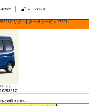
/
S321G
リビルトターボ
タービン
17201-
/アトレー
1G
/
S321G
いるとは限りません。