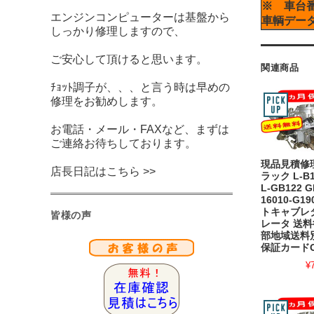
※ 車台
エンジンコンピューターは基盤から
車輌デー
しっかり修理しますので、
ご安心して頂けると思います。
関連商品
ﾁｮｯﾄ調子が、、、と言う時は早めの
修理をお勧めします。
お電話・メール・FAXなど、まずは
ご連絡お待ちしております。
現品見積修
店長日記はこちら >>
ラック L-B1
L-GB122 G
16010-G1
トキャブレ
皆様の声
レータ 送
部地域送料
保証カード
¥