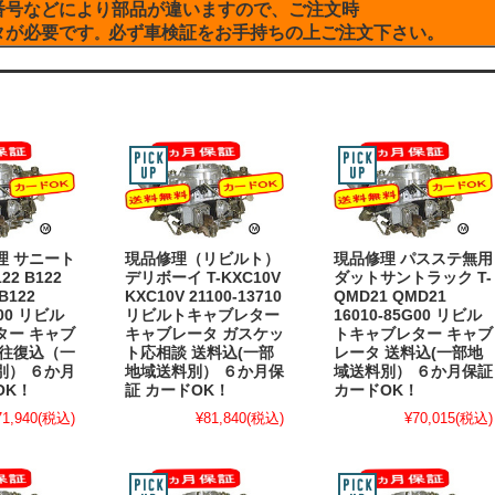
番号などにより部品が違いますので、ご注文時
タが必要です
必ず車検証をお手持ちの上ご注文下さい。
。
理 サニート
現品修理（リビルト）
現品修理 パスステ無用
22 B122
デリボーイ T-KXC10V
ダットサントラック T-
B122
KXC10V 21100-13710
QMD21 QMD21
900 リビル
リビルトキャブレター
16010-85G00 リビル
ター キャブ
キャブレータ ガスケッ
トキャブレター キャブ
料往復込（一
ト応相談 送料込(一部
レータ 送料込(一部地
別） ６か月
地域送料別） ６か月保
域送料別） ６か月保証
OK！
証 カードOK！
カードOK！
71,940
(税込)
¥81,840
(税込)
¥70,015
(税込)