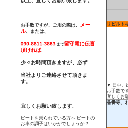
以上、宜しくお願い致します。
リビルト
メー
お手数ですが、ご用の際は、
ル
、または、
090-8811-3863
留守電に伝言
まで
頂ければ
、
少々お時間頂きますが、必ず
当社よりご連絡させて頂きま
す。
▼ 日中
お手数で
宜しくお
品番等、
宜しくお願い致します
。
ビートを乗られている方へ ビートの
お車の調子はいかがでしょうか？