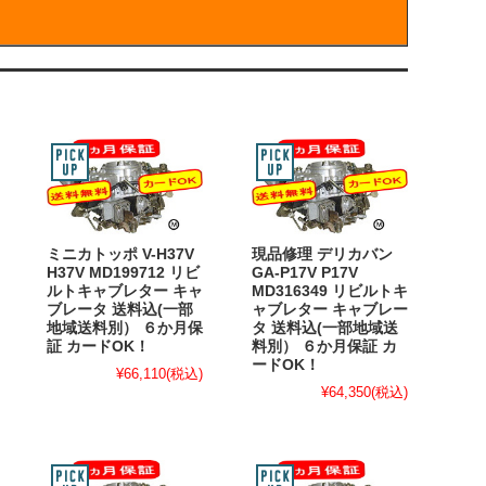
ミニカトッポ V-H37V
現品修理 デリカバン
H37V MD199712 リビ
GA-P17V P17V
ルトキャブレター キャ
MD316349 リビルトキ
ブレータ 送料込(一部
ャブレター キャブレー
地域送料別） ６か月保
タ 送料込(一部地域送
証 カードOK！
料別） ６か月保証 カ
ードOK！
¥66,110
(税込)
¥64,350
(税込)