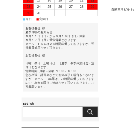
16
17
18
19
20
21
22
23
24
25
26
27
28
29
自動車リビルト
30
31
■
■
今日
定休日
お客様各位 様
夏季休暇のお知らせ
８月１１日（日）から８月１６日（日）休業
８月１７日（月）通常営業となります。
メール、ＦＡＸは２４時間稼働しておりますが、翌
営業日対応させて頂きます。
お客様各位 様
日曜、祭日、土曜日は、（夏季、冬季休業日含）定
休日となります。
営業時間 月曜～金曜 9：00-18：00
急な出張、講習会などでお休み頂く場合もございま
すが、メール、FAX等は、24時間稼働しております
ので、出来る限りご連絡させて頂いております。ご
容赦願います。