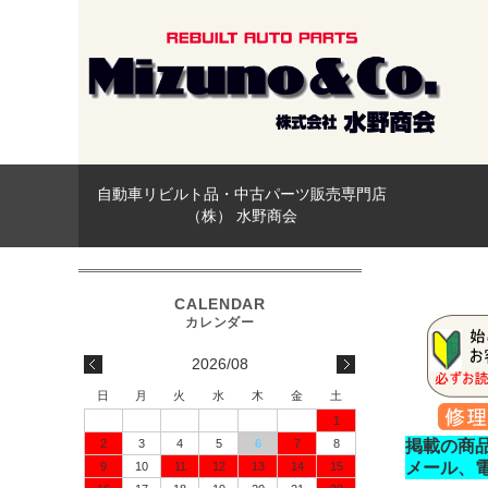
自動車リビルト品・中古パーツ販売専門店
（株） 水野商会
2026/08
日
月
火
水
木
金
土
1
2
3
4
5
6
7
8
掲載の商
メール、
9
10
11
12
13
14
15