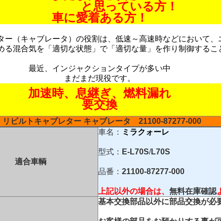
と思っている方！
車に愛着ある方！
ター（キャブレータ）の役割は、低速～高速時などにおいて、
める混合気を「適切な状態」で「適切な量」を作り制御するこ
最近、インジャクションタイプが多い中
まだまだ現役です。
加速時、息継ぎ、燃料漏れ
要交換
リビルトキャブレター
キャブレータ
21100-87277-000
車名：
ミラクォーレ
型式：
E-L70S
/
L70S
適合車輌
品番：
21100-87277-000
上記以外の場合は、
無料在庫確認
基本交換部品以外に部品交換が必