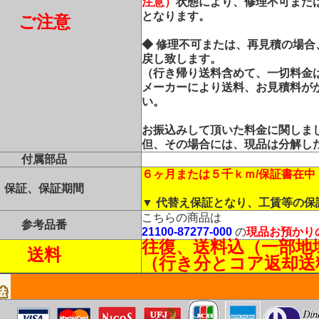
注意）
状態により、修理不可また
となります。
ご注意
◆ 修理不可または、再見積の場
戻し致します。
（行き帰り送料含めて、一切料金
メーカーにより送料、お見積料が
い。
お振込みして頂いた料金に関しま
但、その場合には、現品は分解し
付属部品
６ヶ月または５千ｋｍ/保証書在中
保証、保証期間
▼ 代替え保証となり、工賃等の
こちらの商品は
参考品番
21100-87277-000
の
現品お預かり
往復、送料込（一部地
送料
（行き分とコア返却送