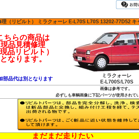
修理（リビルト）
ミラクォーレ
E-L70S
L70S
13202-77D52
キ
こちらの商品は
現品見積修理
（現品リビルト）
となります。
ミラクォーレ
加部品代は別となります
E-L700S
/
L70S
画像は参考です。
必ずしも車輌画像に下記パーツが使用されて
まだまだ走りたい