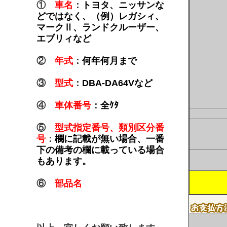
①
車名
：
トヨタ、ニッサンな
どではなく、（例）レガシィ、
マークⅡ、ランドクルーザー、
エブリィなど
②
年式
：
何年何月まで
③
型式
：
DBA-DA64Vなど
④
車体番号
：
全ｹﾀ
⑤
型式指定番号、類別区分番
号
：
欄に記載が無い場合、一番
下の備考の欄に載っている場合
もあります。
⑥
部品名