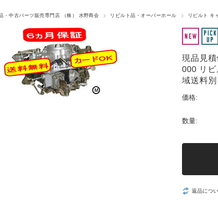
品・中古パーツ販売専門店 （株） 水野商会
リビルト品・オーバーホール
リビルト キ
現品見積修理
000 
域送料別
価格:
数量:
返品につ