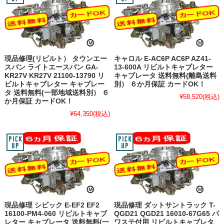
現品修理(リビルト） タウンエー
キャロル E-AC6P AC6P AZ41-
スバン ライトエースバン GA-
13-600A リビルトキャブレター
KR27V KR27V 21100-13790 リ
キャブレータ 送料無料(離島送料
ビルトキャブレター キャブレー
別） ６か月保証 カードOK！
タ 送料無料(一部地域送料別） ６
¥58,520
(税込)
か月保証 カードOK！
¥64,350
(税込)
現品修理 シビック E-EF2 EF2
現品修理 ダットサントラック T-
16100-PM4-060 リビルトキャブ
QGD21 QGD21 16010-67G65 パ
レター キャブレータ 送料無料(一
ワステ付用 リビルトキャブレタ