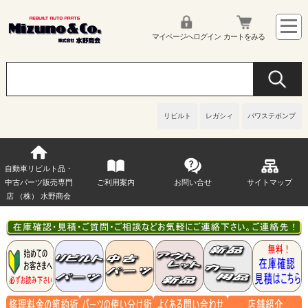
マイページへログイン
カートをみる
リビルト
レガシィ
パワステポンプ
自動車リビルト品・
中古パーツ販売専門
ご利用案内
お問い合せ
サイトマップ
店 （株） 水野商会