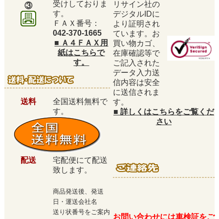
受けしておりま
リサイン社の
③
す。
デジタルIDに
ＦＡＸ番号：
より証明され
042-370-1665
ています。お
■
Ａ４ＦＡＸ用
買い物カゴ、
紙はこちらで
在庫確認等で
す。
ご記入された
データ入力送
信内容は安全
に送信されま
送料
全国送料無料で
す。
す。
■
詳しくはこちらをご覧くだ
さい
配送
宅配便にて配送
致します。
商品発送後、発送
日・運送会社名
送り状番号をご案内
お問い合わせには車検証をご