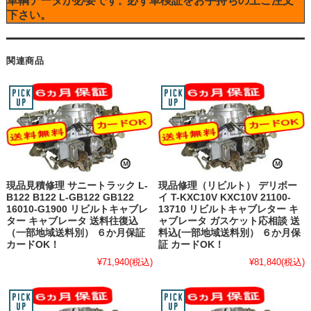
車輌データが必要です
必ず車検証をお手持ちの上ご注文
。
下さい。
関連商品
現品見積修理 サニートラック L-
現品修理（リビルト） デリボー
B122 B122 L-GB122 GB122
イ T-KXC10V KXC10V 21100-
16010-G1900 リビルトキャブレ
13710 リビルトキャブレター キ
ター キャブレータ 送料往復込
ャブレータ ガスケット応相談 送
（一部地域送料別） ６か月保証
料込(一部地域送料別） ６か月保
カードOK！
証 カードOK！
¥71,940
(税込)
¥81,840
(税込)