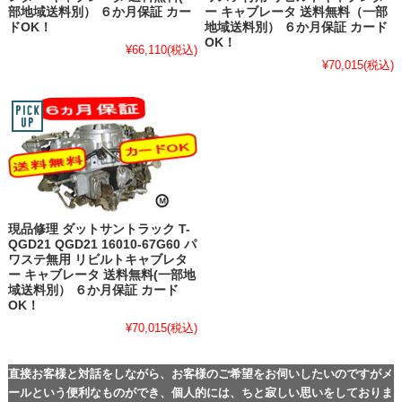
部地域送料別） ６か月保証 カー
ー キャブレータ 送料無料（一部
ドOK！
地域送料別） ６か月保証 カード
OK！
¥66,110
(税込)
¥70,015
(税込)
現品修理 ダットサントラック T-
QGD21 QGD21 16010-67G60 パ
ワステ無用 リビルトキャブレタ
ー キャブレータ 送料無料(一部地
域送料別） ６か月保証 カード
OK！
¥70,015
(税込)
直接お客様と対話をしながら、お客様のご希望をお伺いしたいのですがメ
ールという便利なものができ、個人的には、ちと寂しい思いをしておりま