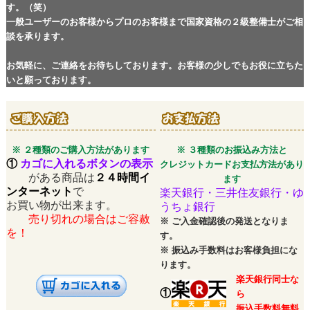
す。（笑）
一般ユーザーのお客様からプロのお客様まで国家資格の２級整備士がご相
談を承ります。
お気軽に、ご連絡をお待ちしております。お客様の少しでもお役に立ちた
いと願っております。
※ ２種類のご購入方法があります
※ ３種類のお振込み方法と
①
カゴに入れるボタンの表示
クレジットカードお支払方法があり
がある商品は
２４時間イ
ます
ンターネット
で
楽天銀行・三井住友銀行・ゆ
お買い物が出来ます。
うちょ銀行
売り切れの場合はご容赦
※
ご入金確認後の発送となりま
を！
す。
※
振込み手数料はお客様負担にな
ります。
楽天銀行同士な
①
ら
振込手数料無料