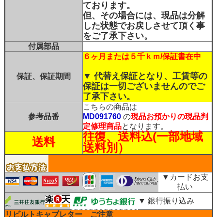
ております。
但、その場合には、現品は分解
した状態でお戻しさせて頂く事
をご了承下さい。
付属部品
６ヶ月または５千ｋｍ/保証書在中
▼ 代替え保証となり、工賃等の
保証、保証期間
保証は一切ございませんのでご
了承下さい。
こちらの商品は
参考品番
MD091760
の
現品お預かりの現品判
定修理商品
となります。
往復、送料込(一部地域
送料
送料別）
▼カードお支
払い
▼ 銀行振り込み
リビルトキャブレター ご注意