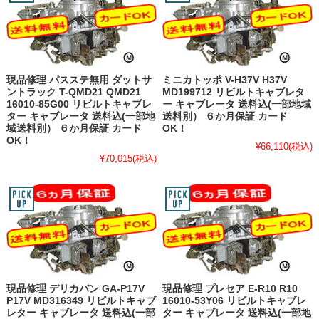
現品修理 パスステ無用 ダットサ
ミニカトッポ V-H37V H37V
ントラック T-QMD21 QMD21
MD199712 リビルトキャブレタ
16010-85G00 リビルトキャブレ
ー キャブレータ 送料込(一部地域
ター キャブレータ 送料込(一部地
送料別） ６か月保証 カード
域送料別） ６か月保証 カード
OK！
OK！
¥66,110
(税込)
¥70,015
(税込)
現品修理 デリカバン GA-P17V
現品修理 プレセア E-R10 R10
P17V MD316349 リビルトキャブ
16010-53Y06 リビルトキャブレ
レター キャブレータ 送料込(一部
ター キャブレータ 送料込(一部地