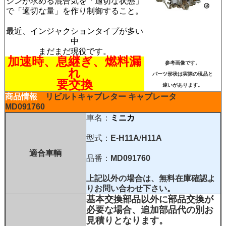
ジンが求める混合気を「適切な状態」
で「適切な量」を作り制御すること。
最近、インジャクションタイプが多い
中
まだまだ現役です。
加速時、息継ぎ、燃料漏
参考画像です。
れ
パーツ形状は実際の現品と
要交換
違いがあります。
商品情報
リビルトキャブレター
キャブレータ
MD091760
車名：
ミニカ
型式：
E-H11A
/
H11A
適合車輌
品番：
MD091760
上記以外の場合は、
無料在庫確認
よ
りお問い合わせ下さい。
基本交換部品以外に部品交換が
必要な場合、追加部品代の別お
見積りとなります。