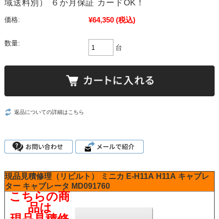
域送料別） ６か月保証 カードOK！
¥64,350
(税込)
価格:
数量:
台
返品についての詳細はこちら
現品見積修理（リビルト）
ミニカ
E-H11A
H11A
キャブレ
ター
キャブレータ
MD091760
こちらの商
品は
現品見積修