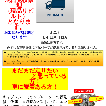
理
（現品リビ
ルト）
となりま
す。
追加部品代は別と
ミニカ
なります
E-H11A
/
H11A
画像は参考です。
必ずしも車輌画像に下記パーツが使用されているとは限りません。
まだまだ走りたい
と思っている
方！
車に愛着ある方！
キャブレター（キャブレータ）の役割
は、低速～高速時などにおいて、エン