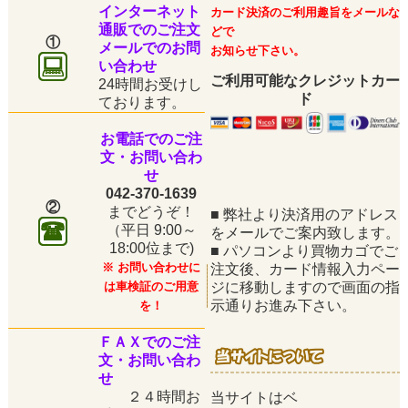
インターネット
カード決済のご利用趣旨をメールな
通販でのご注文
どで
①
メールでのお問
お知らせ下さい。
い合わせ
ご利用可能なクレジットカー
24時間お受けし
ド
ております。
お電話でのご注
文・お問い合わ
せ
042-370-1639
②
までどうぞ！
■
弊社より決済用のアドレス
（平日
9:00～
をメールでご案内致します。
18:00位まで)
■
パソコンより買物カゴでご
※ お問い合わせに
注文後、カード情報入力ペー
は車検証のご用意
ジに移動しますので画面の指
示通りお進み下さい。
を！
ＦＡＸでのご注
文・お問い合わ
せ
２４時間お
当サイトはベ