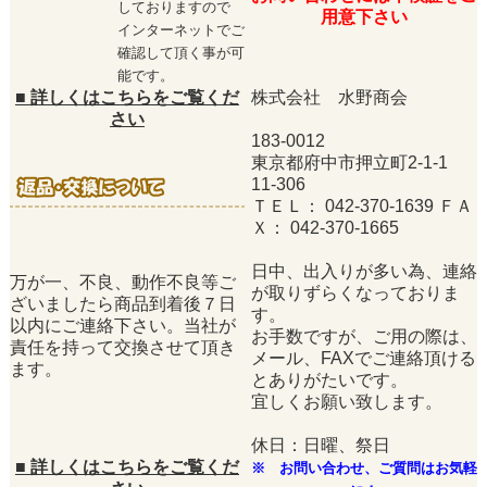
しておりますので
用意下さい
インターネットでご
確認して頂く事が可
能です。
■
詳しくはこちらをご覧くだ
株式会社 水野商会
さい
183-0012
東京都府中市押立町2-1-1
11-306
ＴＥＬ： 042-370-1639 ＦＡ
Ｘ： 042-370-1665
日中、出入りが多い為、連絡
万が一、不良、動作不良等ご
が取りずらくなっておりま
ざいましたら商品到着後７日
す。
以内にご連絡下さい。当社が
お手数ですが、ご用の際は、
責任を持って交換させて頂き
メール、FAXでご連絡頂ける
ます。
とありがたいです。
宜しくお願い致します。
休日：日曜、祭日
■
詳しくはこちらをご覧くだ
※ お問い合わせ、ご質問はお気軽