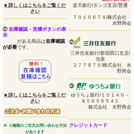
■
詳しくはこちらをご覧くだ
楽天銀行/タンゴ支店/普通
さい
７０１０６７４/株式会社
水野商会
②
在庫確認・見積ボタンの表
示
がある商品は
在庫確認
②
が必要
です。
三井住友銀行/新宿西口支店/
当座
２７７９７５/株式会社 水
野商会
③
■
詳しくはこちらをご覧くだ
ゆうちょ銀行/１０１４０－
さい
８５６５６５４１
株式会社 水野商会
クレジットカード
※ ３種類のご注文お問い合わせ方法
があります