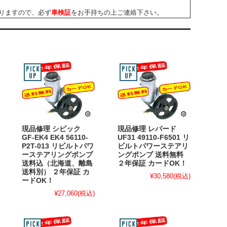
りますので、必ず
車検証
をお手持ちの上ご連絡下さい。
現品修理 シビック
現品修理 レパード
GF-EK4 EK4 56110-
UF31 49110-F6501 リ
P2T-013 リビルトパワ
ビルトパワーステアリ
ーステアリングポンプ
ングポンプ 送料無料
送料込（北海道、離島
２年保証 カードOK！
送料別） ２年保証 カ
¥30,580
(税込)
ードOK！
¥27,060
(税込)