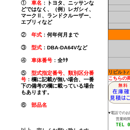
①
車名
：
トヨタ、ニッサンな
どではなく、（例）レガシィ、
マークⅡ、ランドクルーザー、
エブリィなど
②
年式
：
何年何月まで
③
型式
：
DBA-DA64Vなど
④
車体番号
：
全ｹﾀ
リビルト
⑤
型式指定番号、類別区分番
こちらの
号
：
欄に記載が無い場合、一番
下の備考の欄に載っている場合
もあります。
⑥
部品名
▼電話での
営業時間内
TEL 