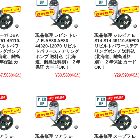
ガ DBA-
現品修理 レビン トレ
現品修理 シルビア E-
51 49110-
ノ E-AE86 AE86
S14 S14 49110-65F00
リビルトパワ
44320-12070 リビル
リビルトパワーステア
ングポンプ
トパワーステアリング
リングポンプ 送料込
海道、離島
ポンプ 送料込（北海
(北海道、離島送料
年保証 カ
道、離島送料別） ２年
別） ２年保証 カード
保証 カードOK！
OK！
37,565
(税込)
¥30,580
(税込)
¥29,590
(税込)
アラ E-
現品修理 ソアラ E-
現品修理 スープラ E-