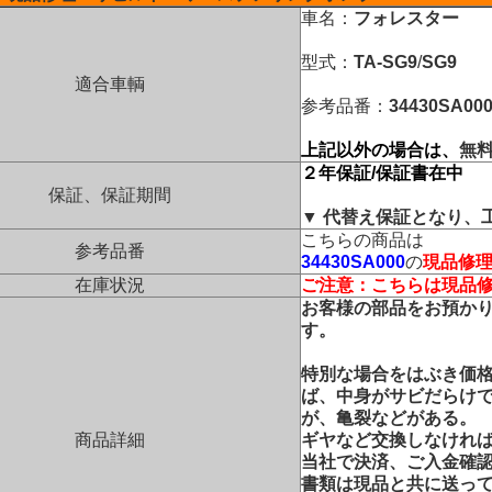
車名：
フォレスター
型式：
TA-SG9
/
SG9
適合車輌
参考品番：
34430SA00
上記以外の場合は、
無
２年保証/保証書在中
保証、保証期間
▼ 代替え保証となり、
こちらの商品は
参考品番
34430SA000
の
現品修
在庫状況
ご注意：こちらは現品
お客様の部品をお預か
す。
特別な場合をはぶき価
ば、中身がサビだらけ
が、亀裂などがある。
商品詳細
ギヤなど交換しなけれ
当社で決済、ご入金確
書類は現品と共に送っ