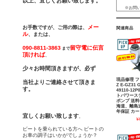
以上、宜しくお願い致します。
※お問い合
メー
お手数ですが、ご用の際は、
関連商品
ル
、または、
090-8811-3863
留守電に伝言
まで
頂ければ
、
少々お時間頂きますが、必ず
現品修理 
当社よりご連絡させて頂きま
Z E-GZ31 
す。
49110-12
トパワース
ポンプ 送
海道、離島
年保証 カー
宜しくお願い致します
。
¥
ビートを乗られている方へ ビートの
お車の調子はいかがでしょうか？