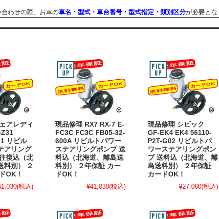
わせの際、お車の
車名・型式・車台番号・型式指定・類別区分
が必要とな
フェアレディ
現品修理 RX7 RX-7 E-
現品修理 シビック
GZ31
FC3C FC3C FB05-32-
GF-EK4 EK4 56110-
P01 リビル
600A リビルトパワー
P2T-G02 リビルトパ
テアリング
ステアリングポンプ 送
ワーステアリングポン
料往復込（北
料込（北海道、離島送
プ 送料込（北海道、離
送料別） ２
料別） ２年保証 カー
島送料別） ２年保証
ドOK！
ドOK！
カードOK！
41,030
(税込)
¥41,030
(税込)
¥27,060
(税込)