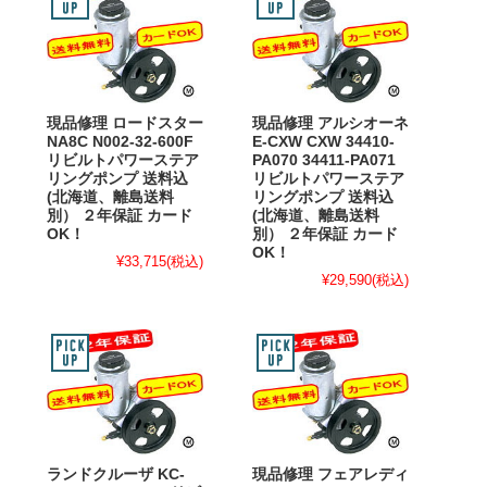
現品修理 ロードスター
現品修理 アルシオーネ
NA8C N002-32-600F
E-CXW CXW 34410-
リビルトパワーステア
PA070 34411-PA071
リングポンプ 送料込
リビルトパワーステア
(北海道、離島送料
リングポンプ 送料込
別） ２年保証 カード
(北海道、離島送料
OK！
別） ２年保証 カード
OK！
¥33,715
(税込)
¥29,590
(税込)
ランドクルーザ KC-
現品修理 フェアレディ