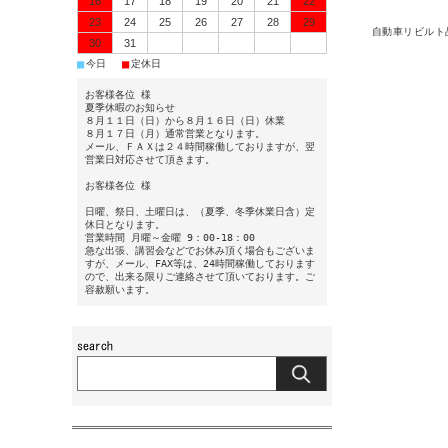
16
17
18
19
20
21
22
23
24
25
26
27
28
29
自動車リビルト
30
31
■
■
今日
定休日
お客様各位 様
夏季休暇のお知らせ
８月１１日（日）から８月１６日（日）休業
８月１７日（月）通常営業となります。
メール、ＦＡＸは２４時間稼働しておりますが、翌
営業日対応させて頂きます。
お客様各位 様
日曜、祭日、土曜日は、（夏季、冬季休業日含）定
休日となります。
営業時間 月曜～金曜 9：00-18：00
急な出張、講習会などでお休み頂く場合もございま
すが、メール、FAX等は、24時間稼働しております
ので、出来る限りご連絡させて頂いております。ご
容赦願います。