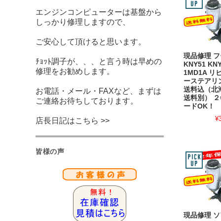
エンジンコンピューターは基盤から
しっかり修理しますので、
ご安心して頂けると思います。
現品修理 フー
ﾁｮｯﾄ調子が、、、と言う時は早めの
KNY51 KNY
修理をお勧めします。
1MD1A 
ーステアリ
送料込（北
お電話・メール・FAXなど、まずは
送料別） ２
ご連絡お待ちしております。
ードOK！
¥
店長日記はこちら >>
皆様の声
現品修理 ソ