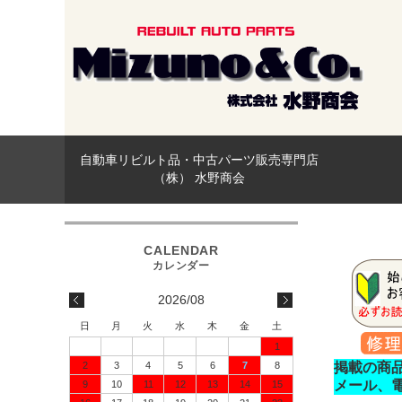
自動車リビルト品・中古パーツ販売専門店
（株） 水野商会
2026/08
日
月
火
水
木
金
土
1
2
3
4
5
6
7
8
掲載の商
メール、
9
10
11
12
13
14
15