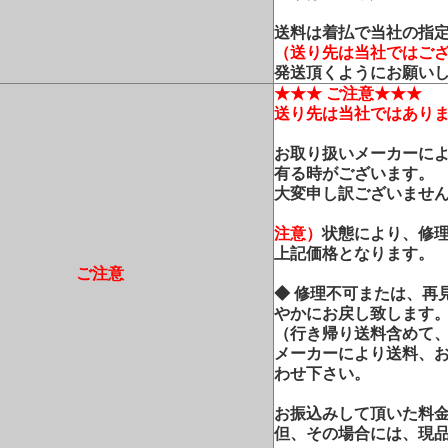
送料は着払で当社の指
（送り先は当社ではご
発送頂くようにお願い
★★★ ご注意★★★
送り先は当社ではあり
お取り扱いメーカーに
有る時がございます。
大変申し訳ございませ
注意）
状態により、修
上記価格となります。
ご注意
◆ 修理不可または、再
やかにお戻し致します
（行き帰り送料含めて
メーカーにより送料、
わせ下さい。
お振込みして頂いた料
但、その場合には、現