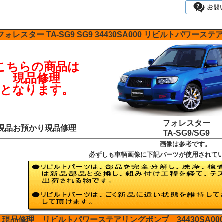
フォレスター
TA-SG9
SG9
34430SA000
リビルトパワーステ
こちらの商品は
現品修理
となります。
フォレスター
現品お預かり現品修理
TA-SG9
/
SG9
画像は参考です。
必ずしも車輌画像に下記パーツが使用されて
現品修理
リビルトパワーステアリングポンプ
34430SA00