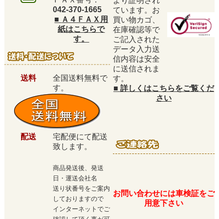
より証明され
042-370-1665
ています。お
■
Ａ４ＦＡＸ用
買い物カゴ、
紙はこちらで
在庫確認等で
す。
ご記入された
データ入力送
信内容は安全
に送信されま
送料
全国送料無料で
す。
す。
■
詳しくはこちらをご覧くだ
さい
配送
宅配便にて配送
致します。
商品発送後、発送
日・運送会社名
送り状番号をご案内
お問い合わせには車検証をご
しておりますので
用意下さい
インターネットでご