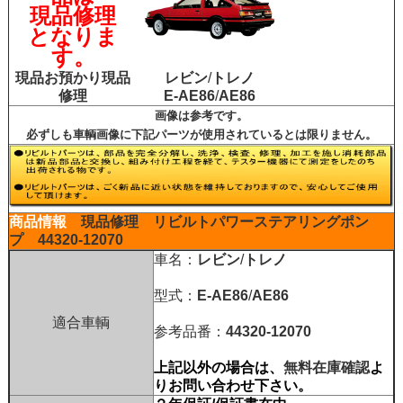
現品修理
となりま
す。
現品お預かり現品
レビン
/
トレノ
修理
E-AE86
/
AE86
画像は参考です。
必ずしも車輌画像に下記パーツが使用されているとは限りません。
商品情報
現品修理
リビルトパワーステアリングポン
プ
44320-12070
車名：
レビン
/
トレノ
型式：
E-AE86
/
AE86
適合車輌
参考品番：
44320-12070
上記以外の場合は、
無料在庫確認
よ
りお問い合わせ下さい。