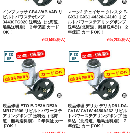
インプレッサ CBA-VAB VAB リ
マーク2 チェイサー クレスタ E-
ビルトパワステポンプ
GX61 GX61 44320-14140 リビ
34430FG020 送料込（北海道、
ルトパワーステアリングポンプ
離島送料別） ２年保証 カード
送料込(北海道、離島送料別） ２
OK！
年保証 カードOK！
¥30,580
(税込)
¥35,200
(税込)
現品修理 FTO E-DE3A DE3A
現品修理 デリカ デリカD5 LDA-
MR171909 リビルトパワーステ
CV1W CV1W 4450A262 リビル
アリングポンプ 送料込（北海
トパワーステアリングポンプ 送
道、離島送料別） ２年保証 カー
料込（北海道、離島送料別） ２
ドOK！
年保証 カードOK！