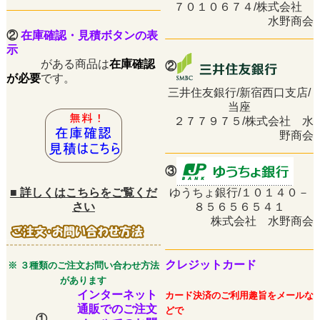
７０１０６７４/株式会社
水野商会
②
在庫確認・見積ボタンの表
示
がある商品は
在庫確認
②
が必要
です。
三井住友銀行/新宿西口支店/
当座
２７７９７５/株式会社 水
野商会
③
■
詳しくはこちらをご覧くだ
ゆうちょ銀行/１０１４０－
さい
８５６５６５４１
株式会社 水野商会
クレジットカード
※ ３種類のご注文お問い合わせ方法
があります
インターネット
カード決済のご利用趣旨をメールな
通販でのご注文
どで
①