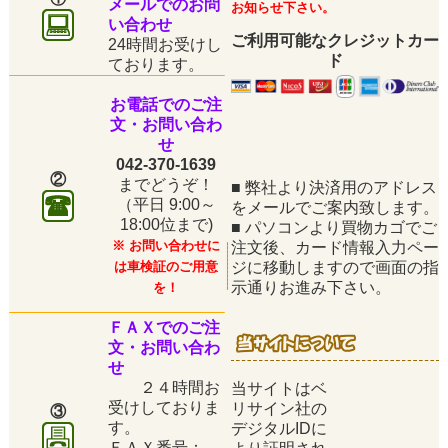
メールでのお問
お知らせ下さい。
い合わせ
ご利用可能なクレジットカー
24時間お受けし
ド
ております。
お電話でのご注
文・お問い合わ
せ
042-370-1639
②
までどうぞ！
■
弊社より決済用のアドレス
（平日
9:00～
をメールでご案内致します。
18:00位まで)
■
パソコンより買物カゴでご
※ お問い合わせに
注文後、カード情報入力ペー
は車検証のご用意
ジに移動しますので画面の指
示通りお進み下さい。
を！
ＦＡＸでのご注
文・お問い合わ
せ
２４時間お
当サイトはベ
受けしておりま
リサイン社の
③
す。
デジタルIDに
ＦＡＸ番号：