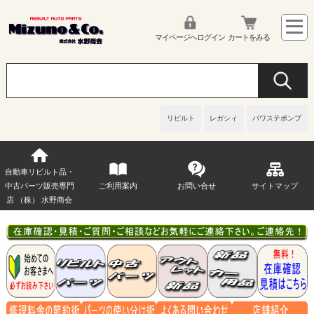
マイページへログイン
カートをみる
リビルト
レガシィ
パワステポンプ
自動車リビルト品・
中古パーツ販売専門
ご利用案内
お問い合せ
サイトマップ
店 （株） 水野商会