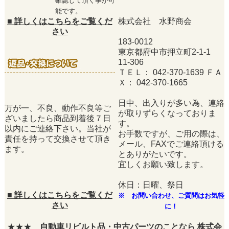
確認して頂く事が可
能です。
■
詳しくはこちらをご覧くだ
株式会社 水野商会
さい
183-0012
東京都府中市押立町2-1-1
11-306
ＴＥＬ： 042-370-1639 ＦＡ
Ｘ： 042-370-1665
日中、出入りが多い為、連絡
万が一、不良、動作不良等ご
が取りずらくなっておりま
ざいましたら商品到着後７日
す。
以内にご連絡下さい。当社が
お手数ですが、ご用の際は、
責任を持って交換させて頂き
メール、FAXでご連絡頂ける
ます。
とありがたいです。
宜しくお願い致します。
休日：日曜、祭日
■
詳しくはこちらをご覧くだ
※ お問い合わせ、ご質問はお気軽
さい
に！
★★★
自動車リビルト品・中古パーツのことなら 株式会