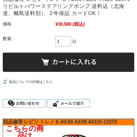
リビルトパワーステアリングポンプ 送料込（北海
道、離島送料別） ２年保証 カードOK！
¥30,580
(税込)
価格:
数量:
台
返品についての詳細はこちら
現品修理
レビン
トレノ
E-AE86
AE86
44320-12070
こちらの商
品は