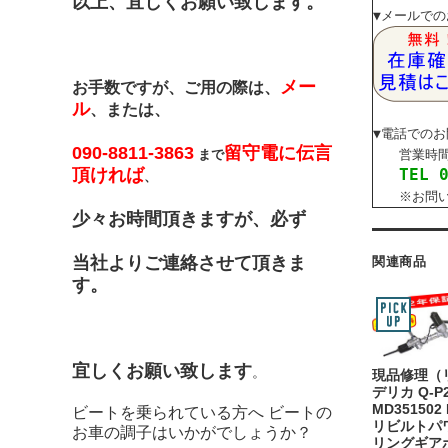
以上、宜しくお願い致します。
▼メールで
メー
お手数ですが、ご用の際は、
ル
、または、
▼電話での
090-8811-3863
留守電に伝言
まで
営業時間内
頂ければ
TEL 
、
※お問い合
少々お時間頂きますが、必ず
当社よりご連絡させて頂きま
関連商品
す。
宜しくお願い致します
。
現品修理（
デリカ Q-P2
MD351502
ビートを乗られている方へ ビートの
リビルトパ
お車の調子はいかがでしょうか？
リングギア