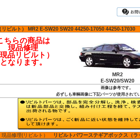
（リビルト）
MR2
E-SW20
SW20
44250-17050
44250-17030
こちらの商品は
現品修理
（現品リビルト）
となります。
MR2
E-SW20/SW20
画像は参考です。
必ずしも車輌画像に下記パーツが使用されて
現品修理(リビルト）
リビルトパワーステギアボックス（ラ