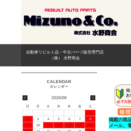
自動車リビルト品・中古パーツ販売専門店
（株） 水野商会
2026/08
日
月
火
水
木
金
土
1
2
3
4
5
6
7
8
掲載の商
メール、
9
10
11
12
13
14
15