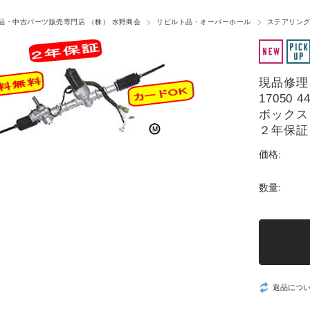
品・中古パーツ販売専門店 （株） 水野商会
リビルト品・オーバーホール
ステアリング
現品修理（
17050
ボックス
２年保証
価格:
数量:
返品につ