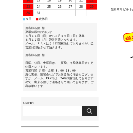
16
17
18
19
20
21
22
23
24
25
26
27
28
29
自動車リビルト
30
31
■
■
今日
定休日
お客様各位 様
夏季休暇のお知らせ
８月１１日（日）から８月１６日（日）休業
８月１７日（月）通常営業となります。
メール、ＦＡＸは２４時間稼働しておりますが、翌
営業日対応させて頂きます。
お客様各位 様
日曜、祭日、土曜日は、（夏季、冬季休業日含）定
休日となります。
営業時間 月曜～金曜 9：00-18：00
急な出張、講習会などでお休み頂く場合もございま
すが、メール、FAX等は、24時間稼働しております
ので、出来る限りご連絡させて頂いております。ご
容赦願います。