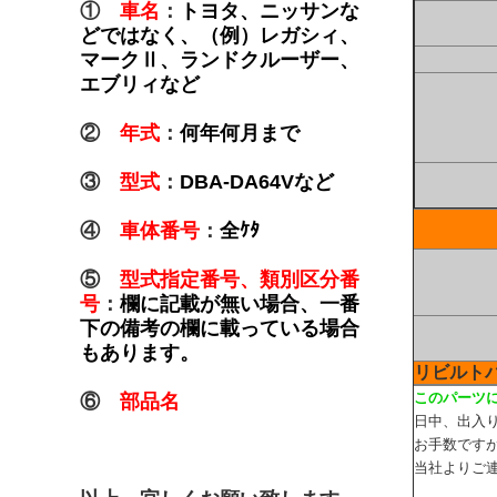
①
車名
：
トヨタ、ニッサンな
どではなく、（例）レガシィ、
マークⅡ、ランドクルーザー、
エブリィなど
②
年式
：
何年何月まで
③
型式
：
DBA-DA64Vなど
④
車体番号
：
全ｹﾀ
⑤
型式指定番号、類別区分番
号
：
欄に記載が無い場合、一番
下の備考の欄に載っている場合
もあります。
リビルト
このパーツ
⑥
部品名
日中、出入
お手数ですが
当社よりご