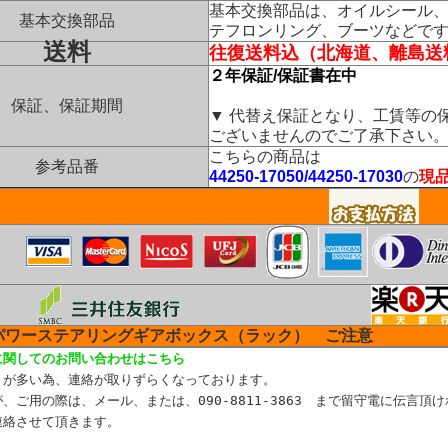
基本交換部品は、オイルシール
基本交換部品
テフロンリング、ブーツなどで
送料
往復送料込（北海道、離島送
２年保証/保証書在中
保証、保証期間
▼ 代替え保証となり、工賃等の
ございませんのでご了承下さい
こちらの商品は
参考品番
44250-17050/44250-17030
の
現
パワーステアリングギアボックス（ラック） ご注意
に関してのお問い合わせはこちら
りが多い為、連絡が取りずらくなっております。
、ご用の際は、メール、または、090-8811-3863 まで留守電に伝言頂け
連絡させて頂きます。