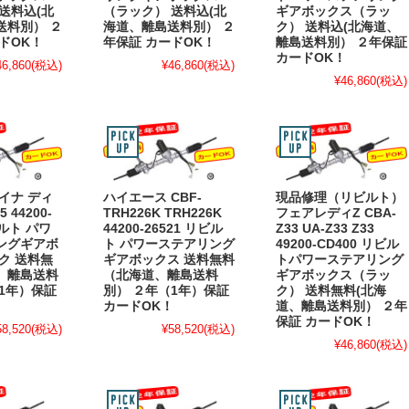
送料込(北
（ラック） 送料込(北
ギアボックス（ラッ
送料別） ２
海道、離島送料別） ２
ク） 送料込(北海道、
ドOK！
年保証 カードOK！
離島送料別） ２年保証
カードOK！
46,860
(税込)
¥46,860
(税込)
¥46,860
(税込)
イナ ディ
ハイエース CBF-
現品修理（リビルト）
 44200-
TRH226K TRH226K
フェアレディZ CBA-
ビルト パワ
44200-26521 リビル
Z33 UA-Z33 Z33
ングギアボ
ト パワーステアリング
49200-CD400 リビル
ク 送料無
ギアボックス 送料無料
トパワーステアリング
、離島送料
（北海道、離島送料
ギアボックス（ラッ
1年）保証
別） ２年（1年）保証
ク） 送料無料(北海
！
カードOK！
道、離島送料別） ２年
保証 カードOK！
58,520
(税込)
¥58,520
(税込)
¥46,860
(税込)