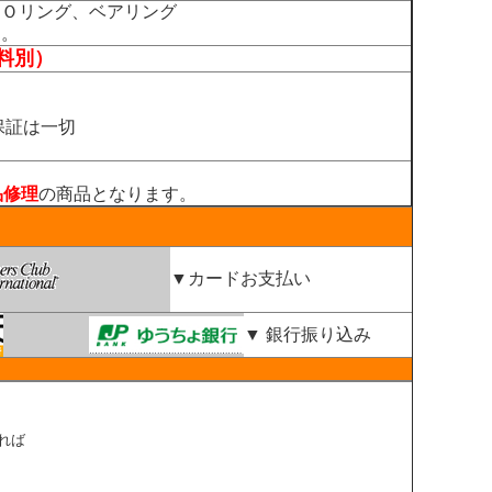
、Ｏリング、ベアリング
す。
料別）
保証は一切
。
品修理
の商品となります。
▼カードお支払い
▼ 銀行振り込み
れば