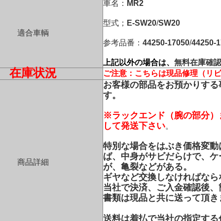
車名：
MR2
型式；
E-SW20
/
SW20
適合車輌
参考品番：
44250-17050
/
44250-
上記以外の場合は、
無料在庫確
在庫状況
ご注意：こちらは現品修理（リ
お客様の部品をお預かりする
す。
※ラックエンド（腕の部分）
して発送下さい
。
特別な場合をはぶき価格変動
ば、中身がサビだらけで、ケ
商品詳細
が、亀裂などがある。
ギヤなど交換しなければなら
当社で決済、ご入金確認後、
書類は現品と共に送って頂き
送料は着払で当社の指定する