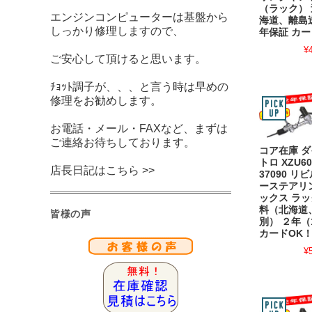
（ラック） 
エンジンコンピューターは基盤から
海道、離島
しっかり修理しますので、
年保証 カー
¥
ご安心して頂けると思います。
ﾁｮｯﾄ調子が、、、と言う時は早めの
修理をお勧めします。
お電話・メール・FAXなど、まずは
ご連絡お待ちしております。
コア在庫 ダ
トロ XZU605
店長日記はこちら >>
37090 リ
ーステアリ
ックス ラッ
料（北海道
皆様の声
別） ２年（
カードOK
¥