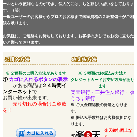
ールという便利なものができ、個人的には、ちと寂しい思いをしておりま
す。（笑）
一般ユーザーのお客様からプロのお客様まで国家資格の２級整備士がご相
談を承ります。
お気軽に、ご連絡をお待ちしております。お客様の少しでもお役に立ちた
いと願っております。
※ ２種類のご購入方法があります
※ ３種類のお振込み方法と
①
カゴに入れるボタンの表示
クレジットカードお支払方法があり
がある商品は
２４時間イ
ます
ンターネット
で
楽天銀行・三井住友銀行・ゆ
お買い物が出来ます。
うちょ銀行
売り切れの場合はご容赦
※
ご入金確認後の発送となりま
を！
す。
※
振込み手数料はお客様負担にな
ります。
楽天銀行同士な
①
ら