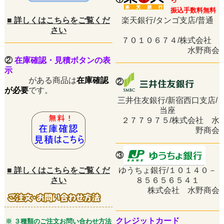
振込手数料無料
■
詳しくはこちらをご覧くだ
楽天銀行/タンゴ支店/普通
さい
７０１０６７４/株式会社
水野商会
②
在庫確認・見積ボタンの表
示
がある商品は
在庫確認
②
が必要
です。
三井住友銀行/新宿西口支店/
当座
２７７９７５/株式会社 水
野商会
③
■
詳しくはこちらをご覧くだ
ゆうちょ銀行/１０１４０－
さい
８５６５６５４１
株式会社 水野商会
クレジットカード
※ ３種類のご注文お問い合わせ方法