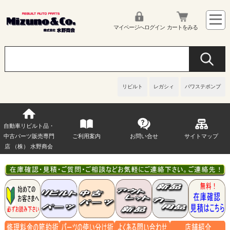
マイページへログイン
カートをみる
リビルト
レガシィ
パワステポンプ
自動車リビルト品・
中古パーツ販売専門
ご利用案内
お問い合せ
サイトマップ
店 （株） 水野商会