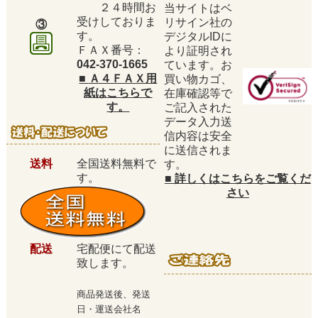
２４時間お
当サイトはベ
受けしておりま
リサイン社の
③
す。
デジタルIDに
ＦＡＸ番号：
より証明され
042-370-1665
ています。お
■
Ａ４ＦＡＸ用
買い物カゴ、
紙はこちらで
在庫確認等で
す。
ご記入された
データ入力送
信内容は安全
に送信されま
送料
全国送料無料で
す。
す。
■
詳しくはこちらをご覧くだ
さい
配送
宅配便にて配送
致します。
商品発送後、発送
日・運送会社名