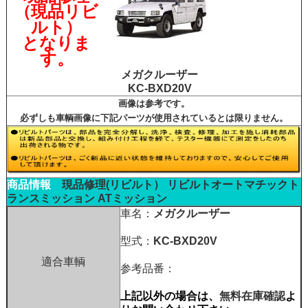
（現品リビ
ルト）
となりま
す。
メガクルーザー
KC-BXD20V
画像は参考です。
必ずしも車輌画像に下記パーツが使用されているとは限りません。
商品情報
現品修理(リビルト）
リビルトオートマチックト
ランスミッション ATミッション
車名：
メガクルーザー
型式：
KC-BXD20V
適合車輌
参考品番：
上記以外の場合は、
無料在庫確認
よ