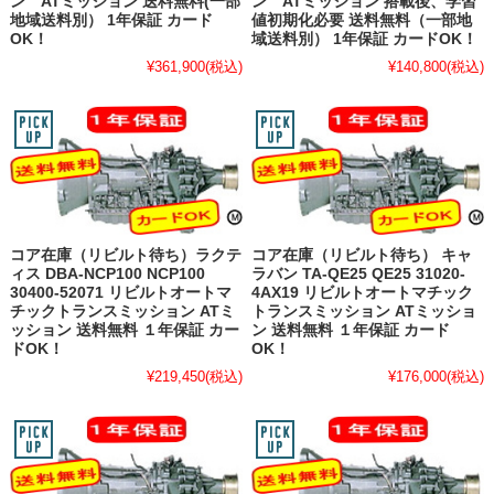
ン ATミッション 送料無料(一部
ン ATミッション 搭載後、学習
地域送料別） 1年保証 カード
値初期化必要 送料無料（一部地
OK！
域送料別） 1年保証 カードOK！
¥361,900
(税込)
¥140,800
(税込)
コア在庫（リビルト待ち）ラクテ
コア在庫（リビルト待ち） キャ
ィス DBA-NCP100 NCP100
ラバン TA-QE25 QE25 31020-
30400-52071 リビルトオートマ
4AX19 リビルトオートマチック
チックトランスミッション ATミ
トランスミッション ATミッショ
ッション 送料無料 １年保証 カー
ン 送料無料 １年保証 カード
ドOK！
OK！
¥219,450
(税込)
¥176,000
(税込)