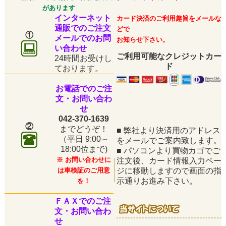
があります
インターネット
カード決済のご利用趣旨をメールな
通販でのご注文
どで
①
メールでのお問
お知らせ下さい。
い合わせ
ご利用可能なクレジットカー
24時間お受けし
ド
ております。
お電話でのご注
文・お問い合わ
せ
042-370-1639
②
までどうぞ！
■
弊社より決済用のアドレス
（平日
9:00～
をメールでご案内致します。
18:00位まで)
■
パソコンより買物カゴでご
※ お問い合わせに
注文後、カード情報入力ペー
は車検証のご用意
ジに移動しますので画面の指
示通りお進み下さい。
を！
ＦＡＸでのご注
文・お問い合わ
せ