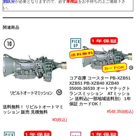
別区分
が必要となりますので、必ず
車検証
をお手持ちの上ご連絡下さ
い。
関連商品
コア在庫 コースター PB-XZB51
XZB51 PB-XZB40 XZB40
35000-36530 オートマチックト
ランスミッション ATミッショ
ン 送料込(一部地域送料別） 1年
保証 カードOK！
送料無料！ リビルトオートマミ
¥548,350
(税込)
ッション 販売 見積無料
¥0
(税込)