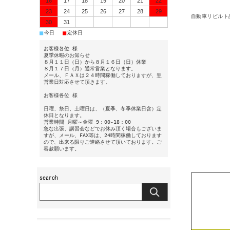
16
17
18
19
20
21
22
23
24
25
26
27
28
29
自動車リビルト
30
31
■
■
今日
定休日
お客様各位 様
夏季休暇のお知らせ
８月１１日（日）から８月１６日（日）休業
８月１７日（月）通常営業となります。
メール、ＦＡＸは２４時間稼働しておりますが、翌
営業日対応させて頂きます。
お客様各位 様
日曜、祭日、土曜日は、（夏季、冬季休業日含）定
休日となります。
営業時間 月曜～金曜 9：00-18：00
急な出張、講習会などでお休み頂く場合もございま
すが、メール、FAX等は、24時間稼働しております
ので、出来る限りご連絡させて頂いております。ご
容赦願います。