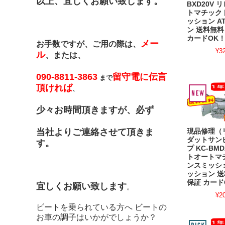
以上、宜しくお願い致します。
BXD20V
トマチック
ッション A
ン 送料無料
カードOK
メー
お手数ですが、ご用の際は、
¥3
ル
、または、
090-8811-3863
留守電に伝言
まで
頂ければ
、
少々お時間頂きますが、必ず
当社よりご連絡させて頂きま
現品修理（
ダットサン
す。
プ KC-BM
トオートマ
ンスミッショ
ッション 送
保証 カード
宜しくお願い致します
。
¥2
ビートを乗られている方へ ビートの
お車の調子はいかがでしょうか？