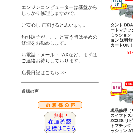
エンジンコンピューターは基盤から
しっかり修理しますので、
ご安心して頂けると思います。
タント DBA-
ートマチッ
ミッション
ﾁｮｯﾄ調子が、、、と言う時は早めの
ョン 送料無
修理をお勧めします。
カードOK
¥1
お電話・メール・FAXなど、まずは
ご連絡お待ちしております。
店長日記はこちら >>
皆様の声
現品修理（
スイフトス
ZC32S 
トマチック
ッション A