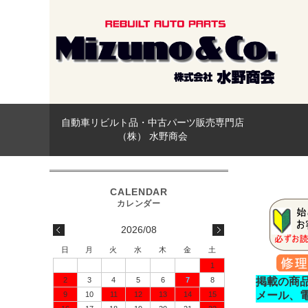
自動車リビルト品・中古パーツ販売専門店
（株） 水野商会
2026/08
日
月
火
水
木
金
土
1
2
3
4
5
6
7
8
掲載の商
メール、
9
10
11
12
13
14
15