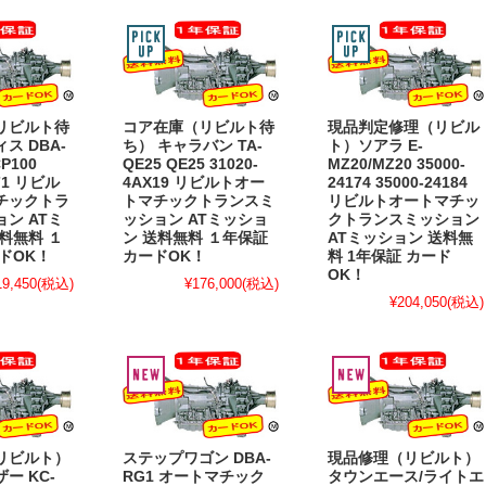
リビルト待
コア在庫（リビルト待
現品判定修理（リビル
ス DBA-
ち） キャラバン TA-
ト）ソアラ E-
CP100
QE25 QE25 31020-
MZ20/MZ20 35000-
071 リビル
4AX19 リビルトオー
24174 35000-24184
チックトラ
トマチックトランスミ
リビルトオートマチッ
ン ATミ
ッション ATミッショ
クトランスミッション
料無料 １
ン 送料無料 １年保証
ATミッション 送料無
ドOK！
カードOK！
料 1年保証 カード
OK！
19,450
(税込)
¥176,000
(税込)
¥204,050
(税込)
リビルト）
ステップワゴン DBA-
現品修理（リビルト）
ー KC-
RG1 オートマチック
タウンエース/ライトエ