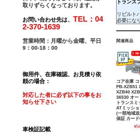
トランス
取りずらくなっております。
リビルト
TEL：04
お問い合わせ先は、
必要にな
2-370-1639
営業時間：月曜から金曜、平日
関連商品
9：00-18：00
御用件、在庫確認、お見積り依
頼の場合：
コア在庫 
PB-XZB51 
XZB40 XZB
対応した者に必ず以下の事をお
36530 
知らせ下さい
トランス
ATミッショ
(一部地域送
保証 カード
¥5
車検証記載