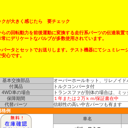
ックが大きく感じたら 要チェック
からの回転動力を前後運動に変換する走行系パーツの伝達装置
非常にデリケートなバルブが多数使用されています。
ンバータとセットでお送りします。テスト機器にてシュミレー
で安心です。
基本交換部品
オーバーホールキット、リレノイド
付属品
トルクコンバータ付
4WD車の場合
トランスファが別体の場合は、ミッ
保障期間
１年または２万ｋｍ/保証書在中
代替パーツ
信頼性の高い中古パーツも有ます
価格例
車名