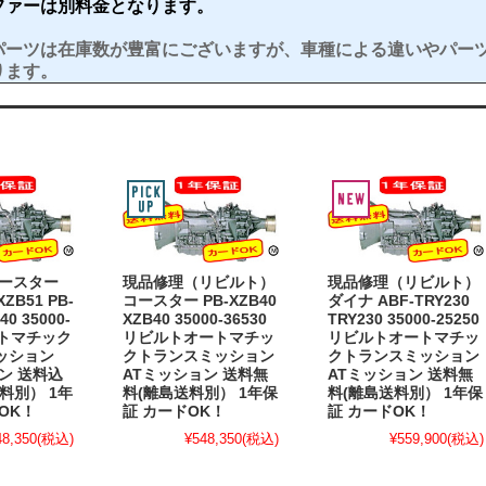
ファーは別料金となります。
パーツは在庫数が豊富にございますが、車種による違いやパー
ります。
コースター
現品修理（リビルト）
現品修理（リビルト）
XZB51 PB-
コースター PB-XZB40
ダイナ ABF-TRY230
40 35000-
XZB40 35000-36530
TRY230 35000-25250
オートマチック
リビルトオートマチッ
リビルトオートマチッ
ミッション
クトランスミッション
クトランスミッション
ン 送料込
ATミッション 送料無
ATミッション 送料無
料別） 1年
料(離島送料別） 1年保
料(離島送料別） 1年保
OK！
証 カードOK！
証 カードOK！
48,350
(税込)
¥548,350
(税込)
¥559,900
(税込)