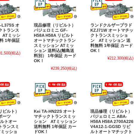
L375S オ
現品修理（リビルト）
ランドクルザープラド
クトランス
パジェロミニ GF-
KZJ71W オートマチッ
 ATミッシ
H58A H58A リビルト
クトランスミッショ
料 1年保証
オートマチックトラン
ン ATミッション 送
！
スミッション ATミッ
料無料 1年保証 カード
ション 送料込(離島送
OK！
81,500
(税込)
料別） 1年保証 カード
¥212,300
(税込)
OK！
¥239,250
(税込)
リビルト）
Kei TA-HN22S オート
現品修理（リビルト）
ポーツ
マチックトランスミッ
パジェロミニ ABA-
リビルトオー
ション ATミッション
H58A H58A 2700A226
トランスミ
送料無料 1年保証 カー
V4A12-1-GGSD リビ
Tミッショ
ドOK！
ルトオートマチックト