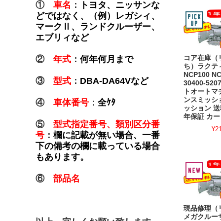
①
車名
：
トヨタ、ニッサンな
どではなく、（例）レガシィ、
マークⅡ、ランドクルーザー、
エブリィなど
コア在庫（
②
年式
：
何年何月まで
ち）ラクティ
NCP100 N
③
型式
：
DBA-DA64Vなど
30400-52
トオートマ
ンスミッショ
④
車体番号
：
全ｹﾀ
ッション 送
年保証 カー
⑤
型式指定番号、類別区分番
¥2
号
：
欄に記載が無い場合、一番
下の備考の欄に載っている場合
もあります。
⑥
部品名
現品修理（
メガクルーザ