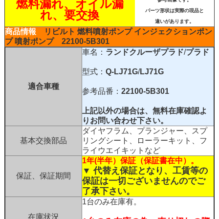
燃料漏れ、オイル漏
パーツ形状は実際の現品と
れ、要交換
違いがあります。
商品情報
リビルト
燃料噴射ポンプ
インジェクションポン
プ
噴射ポンプ
22100-5B301
車名：
ランドクルーザプラド
/
プラド
型式：
Q-LJ71G
/
LJ71G
適合車種
参考品番：
22100-5B301
上記以外の場合は、
無料在庫確認
よ
りお問い合わせ下さい。
ダイヤフラム、プランジャー、スプ
基本交換部品
リングシート、ローラーキット、フ
ライウエイキットなど
1年(半年）保証（保証書在中）。
▼ 代替え保証となり、工賃等の
保証、保証期間
保証は一切ございませんのでご
了承下さい。
1台のみ在庫有。
在庫状況