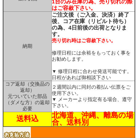
1台のみ在庫の為、売り切れの際
はご容赦下さい。
ご注文後（ご入金、決済）終了
後、コア在庫（リビルト待ち）
の為、4日前後の出荷となりま
す。
売り切れ時はご容赦下さい。
納期
修理日程には余裕をもっておく事を
お勧めします。
▼ 修理日程に合わせ発送可能です。
日程があれば御相談下さい
コア返却（交換品の
２週間以内に同封の着払い伝票をご
返却）
使用下さい。
元ついていた部品
▼ メーカーより指定有る場合、遵守
（ダメな方）の返却
下さい。
必要
北海道、沖縄、離島の場
送料込
合、送料別