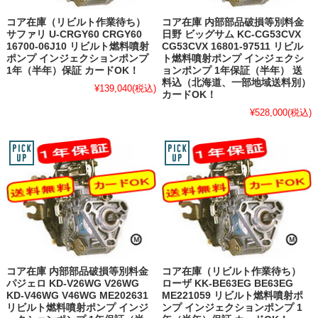
コア在庫（リビルト作業待ち）
コア在庫 内部部品破損等別料金
サファリ U-CRGY60 CRGY60
日野 ビッグサム KC-CG53CVX
16700-06J10 リビルト燃料噴射
CG53CVX 16801-97511 リビル
ポンプ インジェクションポンプ
ト燃料噴射ポンプ インジェクシ
1年（半年）保証 カードOK！
ョンポンプ 1年保証（半年） 送
料込（北海道、一部地域送料別）
¥139,040
(税込)
カードOK！
¥528,000
(税込)
コア在庫 内部部品破損等別料金
コア在庫（リビルト作業待ち）
パジェロ KD-V26WG V26WG
ローザ KK-BE63EG BE63EG
KD-V46WG V46WG ME202631
ME221059 リビルト燃料噴射ポ
リビルト燃料噴射ポンプ インジ
ンプ インジェクションポンプ 1