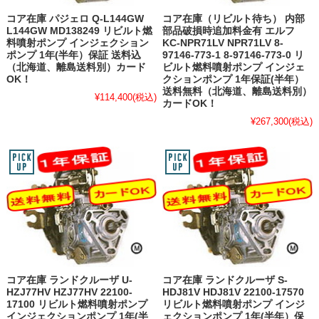
コア在庫 パジェロ Q-L144GW
コア在庫（リビルト待ち） 内部
L144GW MD138249 リビルト燃
部品破損時追加料金有 エルフ
料噴射ポンプ インジェクション
KC-NPR71LV NPR71LV 8-
ポンプ 1年(半年）保証 送料込
97146-773-1 8-97146-773-0 リ
（北海道、離島送料別）カード
ビルト燃料噴射ポンプ インジェ
OK！
クションポンプ 1年保証(半年）
送料無料（北海道、離島送料別）
¥114,400
(税込)
カードOK！
¥267,300
(税込)
コア在庫 ランドクルーザ U-
コア在庫 ランドクルーザ S-
HZJ77HV HZJ77HV 22100-
HDJ81V HDJ81V 22100-17570
17100 リビルト燃料噴射ポンプ
リビルト燃料噴射ポンプ インジ
インジェクションポンプ 1年(半
ェクションポンプ 1年(半年）保