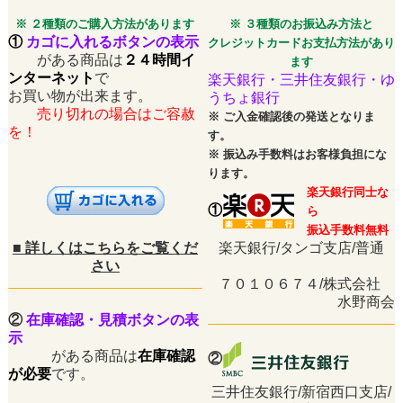
※ ２種類のご購入方法があります
※ ３種類のお振込み方法と
①
カゴに入れるボタンの表示
クレジットカードお支払方法があり
がある商品は
２４時間イ
ます
ンターネット
で
楽天銀行・三井住友銀行・ゆ
お買い物が出来ます。
うちょ銀行
売り切れの場合はご容赦
※
ご入金確認後の発送となりま
を！
す。
※
振込み手数料はお客様負担にな
ります。
楽天銀行同士な
①
ら
振込手数料無料
■
詳しくはこちらをご覧くだ
楽天銀行/タンゴ支店/普通
さい
７０１０６７４/株式会社
水野商会
②
在庫確認・見積ボタンの表
示
がある商品は
在庫確認
②
が必要
です。
三井住友銀行/新宿西口支店/