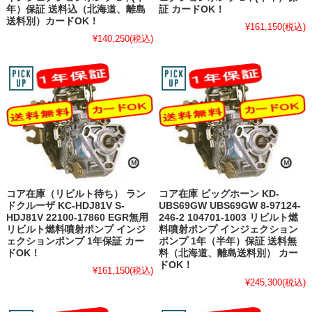
年）保証 送料込（北海道、離島
証 カードOK！
送料別）カードOK！
¥161,150
(税込)
¥140,250
(税込)
コア在庫（リビルト待ち） ラン
コア在庫 ビッグホーン KD-
ドクルーザ KC-HDJ81V S-
UBS69GW UBS69GW 8-97124-
HDJ81V 22100-17860 EGR無用
246-2 104701-1003 リビルト燃
リビルト燃料噴射ポンプ インジ
料噴射ポンプ インジェクション
ェクションポンプ 1年保証 カー
ポンプ 1年（半年）保証 送料無
ドOK！
料（北海道、離島送料別） カー
ドOK！
¥161,150
(税込)
¥245,300
(税込)