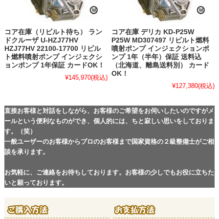
コア在庫（リビルト待ち） ラン
コア在庫 デリカ KD-P25W
ドクルーザ U-HZJ77HV
P25W MD307497 リビルト燃料
HZJ77HV 22100-17700 リビル
噴射ポンプ インジェクションポ
ト燃料噴射ポンプ インジェクシ
ンプ 1年（半年）保証 送料込
ョンポンプ 1年保証 カードOK！
（北海道、離島送料別） カード
OK！
¥145,970
(税込)
¥127,380
(税込)
直接お客様と対話をしながら、お客様のご希望をお伺いしたいのですがメ
ールという便利なものができ、個人的には、ちと寂しい思いをしておりま
す。（笑）
一般ユーザーのお客様からプロのお客様まで国家資格の２級整備士がご相
談を承ります。
お気軽に、ご連絡をお待ちしております。お客様の少しでもお役に立ちた
いと願っております。