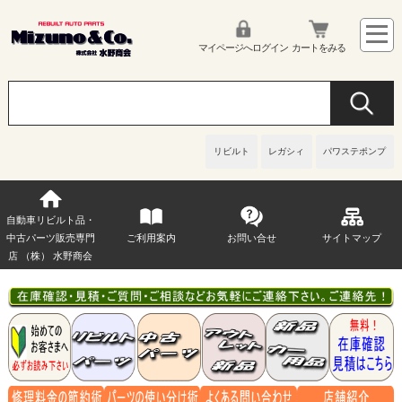
マイページへログイン
カートをみる
リビルト
レガシィ
パワステポンプ
自動車リビルト品・
中古パーツ販売専門
ご利用案内
お問い合せ
サイトマップ
店 （株） 水野商会