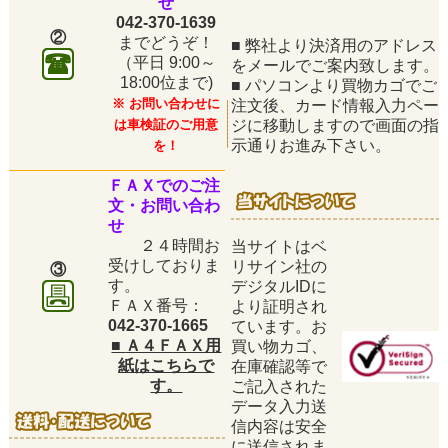
せ
042-370-1639
②
までどうぞ！
■
弊社より決済用のアドレス
（平日
9:00～
をメールでご案内致します。
18:00位まで)
■
パソコンより買物カゴでご
※ お問い合わせに
注文後、カード情報入力ペー
は車検証のご用意
ジに移動しますので画面の指
示通りお進み下さい。
を！
ＦＡＸでのご注
文・お問い合わ
せ
２４時間お
当サイトはベ
受けしておりま
リサイン社の
③
す。
デジタルIDに
ＦＡＸ番号：
より証明され
042-370-1665
ています。お
■
Ａ４ＦＡＸ用
買い物カゴ、
紙はこちらで
在庫確認等で
す。
ご記入された
データ入力送
信内容は安全
に送信されま