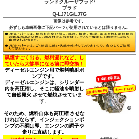
ランドクルーザプラド
/
プラド
Q-LJ71G
/
LJ7G
画像は参考です。
必ずしも車輌画像に下記パーツが使用されているとは限りません。
黒煙すごく出る。燃料漏れなど、し
ていたら大惨
事になる前に即交換！
ディーゼルエンジン用で燃料噴射ポ
ンプです。
ディーゼルエンジンは、シリンダー
内を高圧縮し、そこに軽油を噴射し
て自然発火 させて燃焼させていま
す。
そのため、燃料自体も高圧縮 させな
ければならず、インジェクションポ
ンプの不調は即、エンジンの調子や
走りに直結します。
参考画像です。