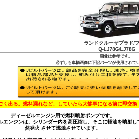
ランドクルーザプラド
/
Q-LJ78G
/
LJ78G
画像は参考です。
必ずしも車輌画像に下記パーツが使用されて
ごく出る。燃料漏れなど、していたら大惨
事になる前に即交換
ディーゼルエンジン用で燃料噴射ポンプです。
ルエンジンは、シリンダー内を高圧縮し、そこに軽油を噴射し
然発火 させて燃焼させています。