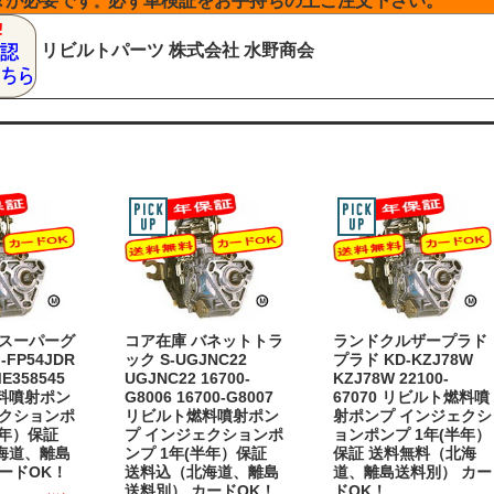
タが必要です
必ず車検証をお手持ちの上ご注文下さい。
。
リビルトパーツ
株式会社 水野商会
 スーパーグ
コア在庫 バネットトラ
ランドクルザープラド
-FP54JDR
ック S-UGJNC22
プラド KD-KZJ78W
E358545
UGJNC22 16700-
KZJ78W 22100-
料噴射ポン
G8006 16700-G8007
67070 リビルト燃料噴
ェクションポ
リビルト燃料噴射ポン
射ポンプ インジェクシ
半年）保証
プ インジェクションポ
ョンポンプ 1年(半年）
海道、離島
ンプ 1年(半年）保証
保証 送料無料（北海
ードOK！
送料込（北海道、離島
道、離島送料別） カー
送料別） カードOK！
ドOK！