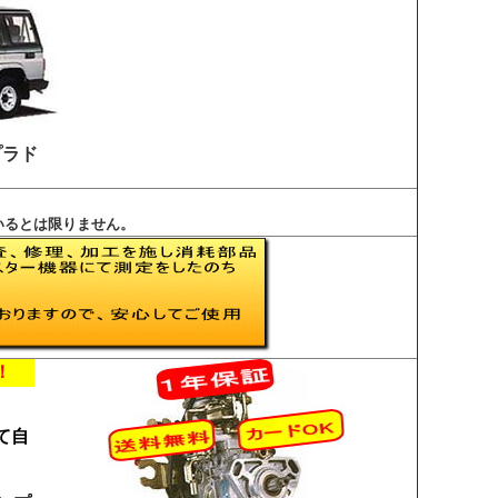
プラド
いるとは限りません。
！
て自