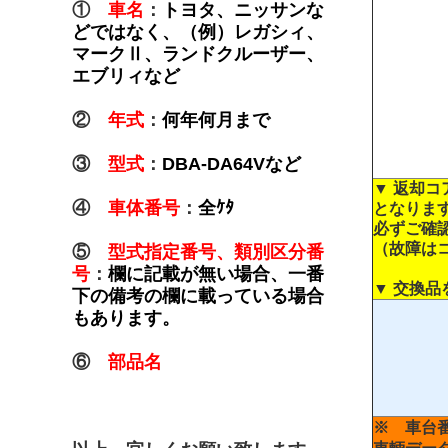
①
車名
：
トヨタ、ニッサンな
どではなく、（例）レガシィ、
マークⅡ、ランドクルーザー、
エブリィなど
②
年式
：
何年何月まで
③
型式
：
DBA-DA64Vなど
▼ 返却
④
車体番号
：
全ｹﾀ
となりま
必ずご確
（故障は
⑤
型式指定番号、類別区分番
号
：
欄に記載が無い場合、一番
▼ 交換
下の備考の欄に載っている場合
もあります。
⑥
部品名
※ 車台