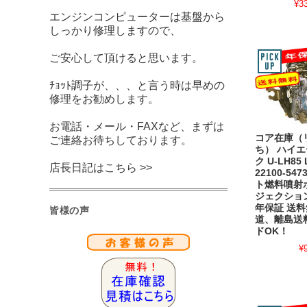
¥3
エンジンコンピューターは基盤から
しっかり修理しますので、
ご安心して頂けると思います。
ﾁｮｯﾄ調子が、、、と言う時は早めの
修理をお勧めします。
お電話・メール・FAXなど、まずは
コア在庫（
ご連絡お待ちしております。
ち） ハイ
ク U-LH85 
店長日記はこちら >>
22100-54
ト燃料噴射
ジェクショ
年保証 送
皆様の声
道、離島送
ドOK！
¥