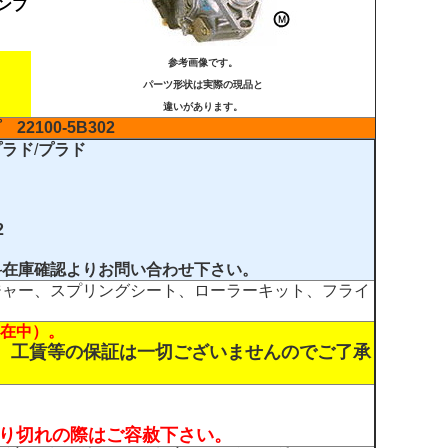
ンプ
参考画像です。
パーツ形状は実際の現品と
違いがあります。
プ
22100-5B302
プラド
/
プラド
2
料在庫確認
よりお問い合わせ下さい。
ジャー、スプリングシート、ローラーキット、フライ
書在中）。
り、工賃等の保証は一切ございませんのでご了承
売り切れの際はご容赦下さい。