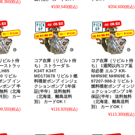
38,360
(税込)
¥100,540
(税込)
¥204,600
(税込)
リビルト待
コア在庫（リビルト待
コア在庫（リビルト待
エーストラッ
ち） ストラーダ S-
ち） 1週間以内コア返
LH85
K34T K34T
却必要 エルフ KR-
730 リビル
MD173678 リビルト燃
NHR69E NHR69E 8-
ポンプ イン
料噴射ポンプ インジェ
97207-988-2 リビルト
ンポンプ 半
クションポンプ 1年保
燃料噴射ポンプ インジ
料無料（北海
証(半年） 送料無料
ェクションポンプ 1年
料別） カー
（北海道、離島送料
保証(半年） 送料無料
別） カードOK！
（北海道、離島送料
別） カードOK！
99,550
(税込)
¥116,820
(税込)
¥113,300
(税込)