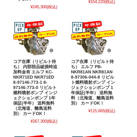
¥154,220
(税込)
¥245,300
(税込)
コア在庫（リビルト待
コア在庫（リビルト待
ち） 内部部品破損時追
ち） エルフ PB-
加料金有 エルフ KC-
NKR81AN NKR81AN
NKR71ED NKR71ED
8-97306-044-8 リビル
8-97146-773-1 8-
ト燃料噴射ポンプ イン
97146-773-0 リビルト
ジェクションポンプ 1
燃料噴射ポンプ インジ
年保証(半年） 送料無
ェクションポンプ 1年
料（北海道、離島送料
保証(半年） 送料無料
別） カードOK！
（北海道、離島送料
¥115,665
(税込)
別） カードOK！
¥267,300
(税込)