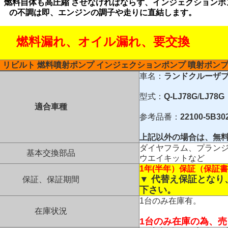
、燃料自体も高圧縮 させなければならず、インジェクションポ
の不調は即、エンジンの調子や走りに直結します。
燃料漏れ、オイル漏れ、要交換
リビルト
燃料噴射ポンプ
インジェクションポンプ
噴射ポン
車名：
ランドクルーザ
型式：
Q-LJ78G
/
LJ78G
適合車種
参考品番：
22100-5B30
上記以外の場合は、
無
ダイヤフラム、プラン
基本交換部品
ウエイキットなど
1年(半年）保証（保証
▼ 代替え保証とな
保証、保証期間
下さい。
1台のみ在庫有。
在庫状況
1台のみ在庫の為、