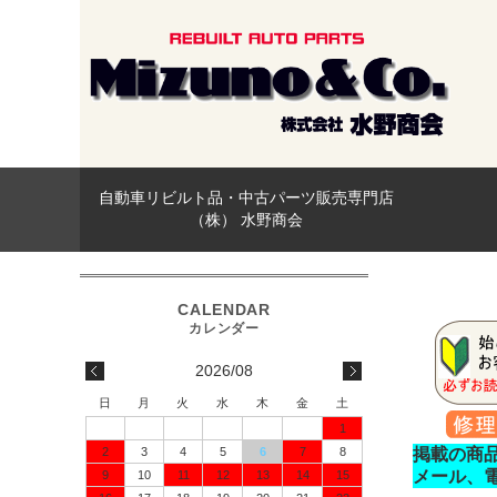
自動車リビルト品・中古パーツ販売専門店
（株） 水野商会
2026/08
日
月
火
水
木
金
土
1
2
3
4
5
6
7
8
掲載の商
メール、
9
10
11
12
13
14
15