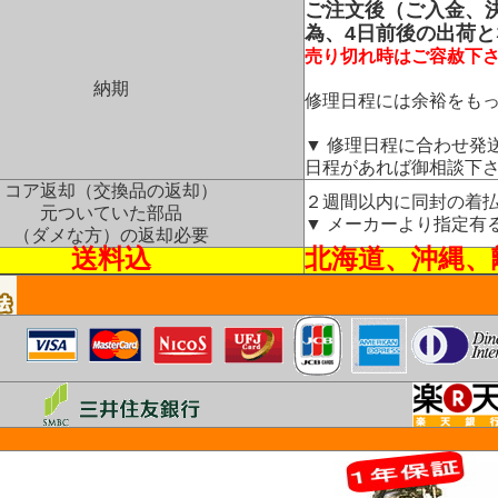
ご注文後（ご入金、
為、4日前後の出荷
売り切れ時はご容赦下
納期
修理日程には余裕をも
▼ 修理日程に合わせ発
日程があれば御相談下
コア返却（交換品の返却）
２週間以内に同封の着
元ついていた部品
▼ メーカーより指定有
（ダメな方）の返却必要
送料込
北海道、沖縄、