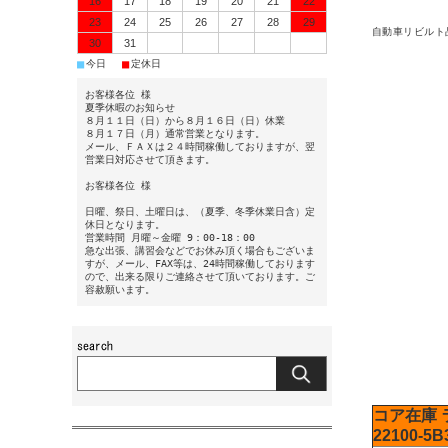
16
17
18
19
20
21
22
23
24
25
26
27
28
29
自動車リビルト
30
31
■
■
今日
定休日
お客様各位 様
夏季休暇のお知らせ
８月１１日（日）から８月１６日（日）休業
８月１７日（月）通常営業となります。
メール、ＦＡＸは２４時間稼働しておりますが、翌
営業日対応させて頂きます。
お客様各位 様
日曜、祭日、土曜日は、（夏季、冬季休業日含）定
休日となります。
営業時間 月曜～金曜 9：00-18：00
急な出張、講習会などでお休み頂く場合もございま
すが、メール、FAX等は、24時間稼働しております
ので、出来る限りご連絡させて頂いております。ご
容赦願います。
コア在庫
22100-5B