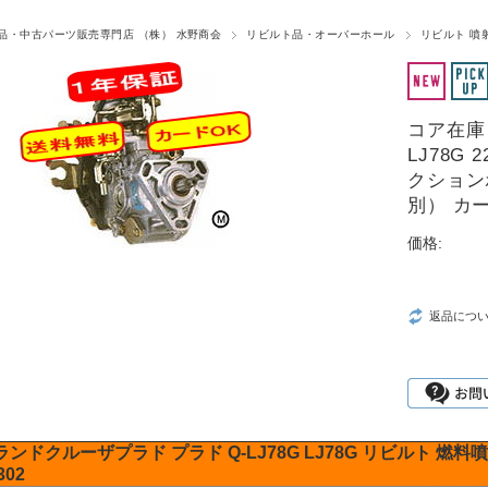
品・中古パーツ販売専門店 （株） 水野商会
リビルト品・オーバーホール
リビルト 噴
コア在庫 
LJ78G
クション
別） カ
価格:
返品につ
ランドクルーザプラド
プラド
Q-LJ78G
LJ78G
リビルト
燃料噴
302