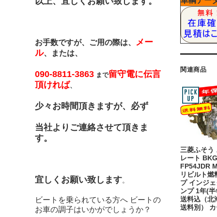
以上、宜しくお願い致します。
車輌デー
メー
お手数ですが、ご用の際は、
ル
、または、
関連商品
090-8811-3863
留守電に伝言
まで
頂ければ
、
少々お時間頂きますが、必ず
当社よりご連絡させて頂きま
す。
三菱ふそう
レート BKG
FP54JDR M
リビルト燃
宜しくお願い致します
。
プ インジ
ンプ 1年(
送料込（北
ビートを乗られている方へ ビートの
送料別） カ
お車の調子はいかがでしょうか？