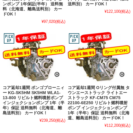
ンポンプ 1年保証(半年） 送料無
送料別） カードOK！
料（北海道、離島送料別） カー
¥122,100
(税込)
ドOK！
¥97,020
(税込)
コア返却1週間 ボンゴブローニィ
コア返却1週間 Oリング付属無 タ
ー KG-SK5HM SK5HM WLA1-
ウンエーストラック ライトエー
13-800 リビルト燃料噴射ポンプ
ストラック KF-CM75 CM75
インジェクションポンプ 1年（半
22100-6E250 リビルト燃料噴射
年）保証 送料無料（北海道、離
ポンプ インジェクションポンプ
島送料別） カードOK！
1年（半年）保証 送料無料（北海
道、離島送料別） カードOK！
¥239,250
(税込)
¥112,200
(税込)