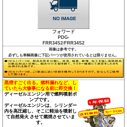
フォワード
PDG-
FRR34S2
/
FRR34S2
画像は参考です。
必ずしも車輌画像に下記パーツが使用されているとは限りません。
黒煙すごく出る。燃料漏れなど、し
ていたら大惨
事になる前に即交換！
ディーゼルエンジン用で燃料噴射ポ
ンプです。
ディーゼルエンジンは、シリンダー
内を高圧縮し、そこに軽油を噴射し
て自然発火 させて燃焼させていま
す。