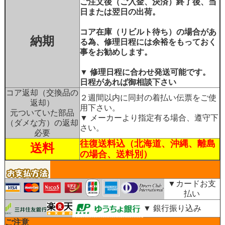
ご注文後（ご入金、決済）終了後、当
日または翌日の出荷。
コア在庫（リビルト待ち）の場合があ
納期
る為、修理日程には余裕をもっておく
事をお勧めします。
▼ 修理日程に合わせ発送可能です。
日程があれば御相談下さい
コア返却（交換品の
２週間以内に同封の着払い伝票をご使
返却）
用下さい。
元ついていた部品
▼ メーカーより指定有る場合、遵守下
（ダメな方）の返却
さい。
必要
往復送料込（北海道、沖縄、離島
送料
の場合、送料別）
▼カードお支
払い
▼ 銀行振り込み
ご注意