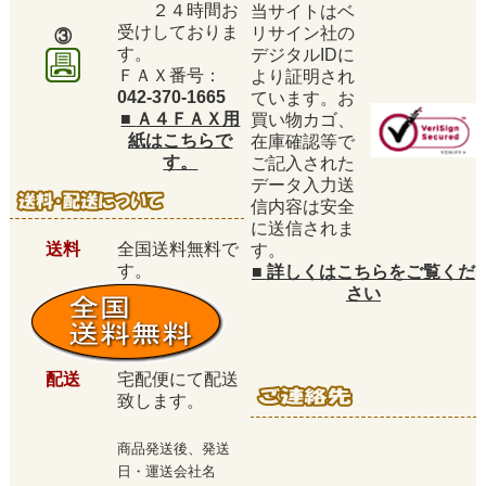
２４時間お
当サイトはベ
受けしておりま
リサイン社の
③
す。
デジタルIDに
ＦＡＸ番号：
より証明され
042-370-1665
ています。お
■
Ａ４ＦＡＸ用
買い物カゴ、
紙はこちらで
在庫確認等で
す。
ご記入された
データ入力送
信内容は安全
に送信されま
送料
全国送料無料で
す。
す。
■
詳しくはこちらをご覧くだ
さい
配送
宅配便にて配送
致します。
商品発送後、発送
日・運送会社名