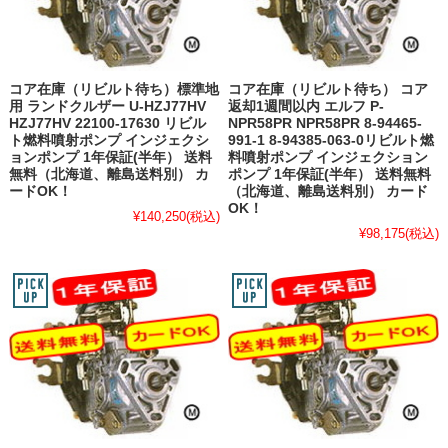
コア在庫（リビルト待ち）標準地
コア在庫（リビルト待ち） コア
用 ランドクルザー U-HZJ77HV
返却1週間以内 エルフ P-
HZJ77HV 22100-17630 リビル
NPR58PR NPR58PR 8-94465-
ト燃料噴射ポンプ インジェクシ
991-1 8-94385-063-0リビルト燃
ョンポンプ 1年保証(半年） 送料
料噴射ポンプ インジェクション
無料（北海道、離島送料別） カ
ポンプ 1年保証(半年） 送料無料
ードOK！
（北海道、離島送料別） カード
OK！
¥140,250
(税込)
¥98,175
(税込)