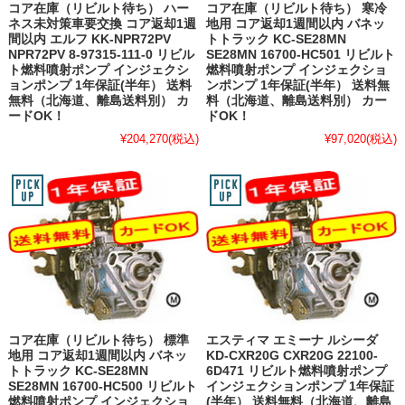
コア在庫（リビルト待ち） ハー
コア在庫（リビルト待ち） 寒冷
ネス未対策車要交換 コア返却1週
地用 コア返却1週間以内 バネッ
間以内 エルフ KK-NPR72PV
トトラック KC-SE28MN
NPR72PV 8-97315-111-0 リビル
SE28MN 16700-HC501 リビルト
ト燃料噴射ポンプ インジェクシ
燃料噴射ポンプ インジェクショ
ョンポンプ 1年保証(半年） 送料
ンポンプ 1年保証(半年） 送料無
無料（北海道、離島送料別） カ
料（北海道、離島送料別） カー
ードOK！
ドOK！
¥204,270
(税込)
¥97,020
(税込)
コア在庫（リビルト待ち） 標準
エスティマ エミーナ ルシーダ
地用 コア返却1週間以内 バネッ
KD-CXR20G CXR20G 22100-
トトラック KC-SE28MN
6D471 リビルト燃料噴射ポンプ
SE28MN 16700-HC500 リビルト
インジェクションポンプ 1年保証
燃料噴射ポンプ インジェクショ
(半年） 送料無料（北海道、離島