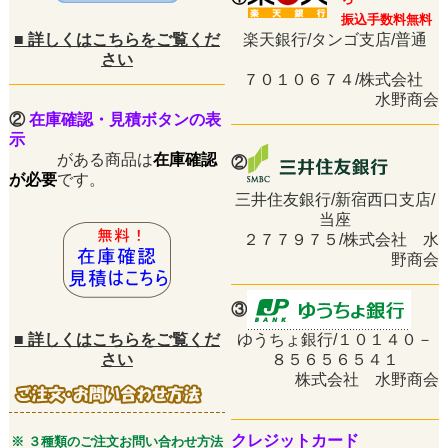
振込手数料無料
■
詳しくはこちらをご覧くだ
楽天銀行/タンゴ支店/普通
さい
７０１０６７４/株式会社
水野商会
②
在庫確認・見積ボタンの表
示
がある商品は
在庫確認
②
が必要
です。
三井住友銀行/新宿西口支店/
当座
２７７９７５/株式会社 水
野商会
③
■
詳しくはこちらをご覧くだ
ゆうちょ銀行/１０１４０－
さい
８５６５６５４１
株式会社 水野商会
クレジットカード
※ ３種類のご注文お問い合わせ方法