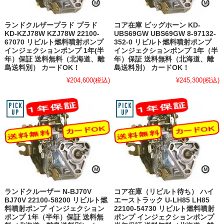
ランドクルザープラド プラド
コア在庫 ビッグホーン KD-
KD-KZJ78W KZJ78W 22100-
UBS69GW UBS69GW 8-97132-
67070 リビルト燃料噴射ポンプ
352-0 リビルト燃料噴射ポンプ
インジェクションポンプ 1年(半
インジェクションポンプ 1年（半
年）保証 送料無料（北海道、離
年）保証 送料無料（北海道、離
島送料別） カードOK！
島送料別） カードOK！
¥204,600
(税込)
¥245,300
(税込)
ランドクルーザー N-BJ70V
コア在庫（リビルト待ち） ハイ
BJ70V 22100-58200 リビルト燃
エーストラック U-LH85 LH85
料噴射ポンプ インジェクション
22100-54730 リビルト燃料噴射
ポンプ 1年（半年）保証 送料無
ポンプ インジェクションポンプ