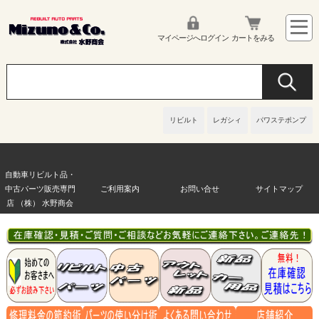
マイページへログイン
カートをみる
リビルト
レガシィ
パワステポンプ
自動車リビルト品・
中古パーツ販売専門
ご利用案内
お問い合せ
サイトマップ
店 （株） 水野商会