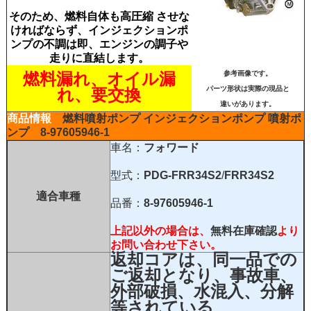
そのため、燃料自体も高圧縮 させな
ければならず、インジェクションポ
ンプの不調は即、エンジンの調子や
走りに直結します。
燃料漏れ、オイル漏
参考画像です。
パーツ形状は実際の現品と
れ、要交換
違いがあります。
商品情報
燃料噴射ポンプ
インジェクションポンプ
噴射ポ
ンプ
8-97605946-1
車名：
フォワード
型式：
PDG-FRR34S2
/
FRR34S2
適合車種
品番：
8-97605946-1
上記以外の場合は、
無料在庫確認
より
お問い合わせ下さい。
返却コアは、同一品での
ご返却となり、事故車、
外部破損、水混入、分解
等されている、