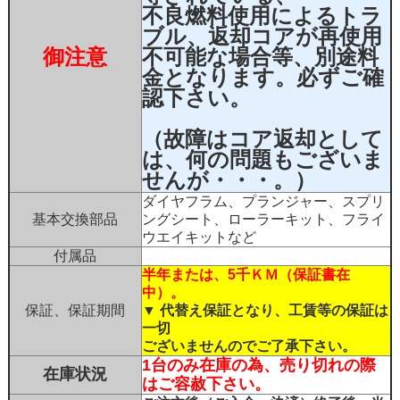
不良燃料使用によるトラ
ブル、返却コアが再使用
御注意
不可能な場合等、別途料
金となります。必ずご確
認下さい。
（故障はコア返却として
は、何の問題もございま
せんが・・・。）
ダイヤフラム、プランジャー、スプリ
基本交換部品
ングシート、ローラーキット、フライ
ウエイキットなど
付属品
半年または、5千ＫＭ（保証書在
中）。
保証、保証期間
▼ 代替え保証となり、工賃等の保証は
一切
ございませんのでご了承下さい。
1台のみ在庫の為、売り切れの際
在庫状況
はご容赦下さい。