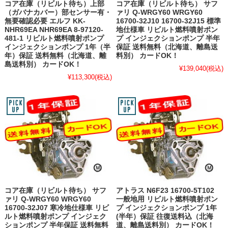
コア在庫（リビルト待ち）上部
コア在庫（リビルト待ち） サフ
（ガバナカバー）部センサー有・
ァリ Q-WRGY60 WRGY60
無要確認必要 エルフ KK-
16700-32J10 16700-32J15 標準
NHR69EA NHR69EA 8-97120-
地仕様車 リビルト燃料噴射ポン
481-1 リビルト燃料噴射ポンプ
プ インジェクションポンプ 半年
インジェクションポンプ 1年（半
保証 送料無料（北海道、離島送
年）保証 送料無料（北海道、離
料別） カードOK！
島送料別） カードOK！
¥139,040
(税込)
¥113,300
(税込)
コア在庫（リビルト待ち） サフ
アトラス N6F23 16700-5T102
ァリ Q-WRGY60 WRGY60
一般地用 リビルト燃料噴射ポン
16700-32J07 寒冷地仕様車 リビ
プ インジェクションポンプ 1年
ルト燃料噴射ポンプ インジェク
(半年）保証 往復送料込（北海
ションポンプ 半年保証 送料無料
道、離島送料別） カードOK！