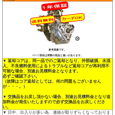
参考画像です。
パーツ形状は実際の現品と違いがあります。
▼ 返却コアは、同一品でのご返却となり、外部破損、水混
入、不良燃料使用によるトラブルなど返却コアが再利用不
可能な場合、別途お見積料金となります。
必ずご確認下さい。
（故障はコア返却としては、何の問題もございません
が・・・。）
▼ 交換品をお戻し頂かない場合、別途お見積料金となり追
加料金が発生いたしますので必ず交換品をお戻しくださ
い。
▼ 日中、出入りが多い為、連絡が取りずらくなっておりま