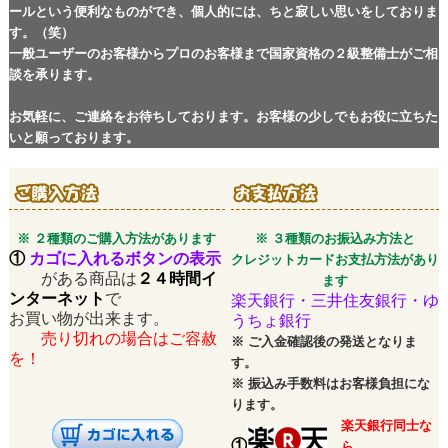
ールという便利なものができ、個人的には、ちと寂しい思いをしておりま
す。（笑）
一般ユーザーのお客様からプロのお客様まで国家資格の２級整備士がご相
談を承ります。
お気軽に、ご連絡をお待ちしております。お客様の少しでもお役に立ちた
いと願っております。
※ ２種類のご購入方法があります
※ ３種類のお振込み方法と
①
カゴに入れるボタンの表示
クレジットカードお支払方法があり
がある商品は
２４時間イ
ます
ンターネット
で
楽天銀行・三井住友銀行・ゆ
お買い物が出来ます。
うちょ銀行
売り切れの場合はご容赦
※
ご入金確認後の発送となりま
を！
す。
※
振込み手数料はお客様負担にな
ります。
楽天銀行同士な
①
ら