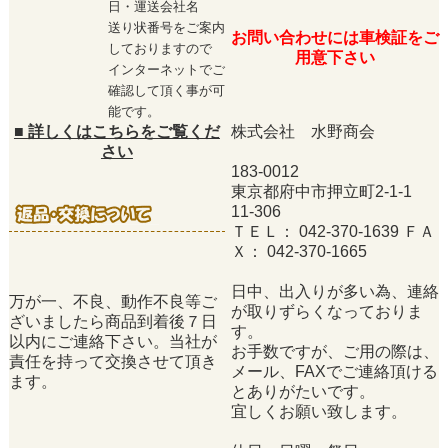
日・運送会社名
送り状番号をご案内
お問い合わせには車検証をご
しておりますので
用意下さい
インターネットでご
確認して頂く事が可
能です。
■
詳しくはこちらをご覧くだ
株式会社 水野商会
さい
183-0012
東京都府中市押立町2-1-1
11-306
ＴＥＬ： 042-370-1639 ＦＡ
Ｘ： 042-370-1665
日中、出入りが多い為、連絡
万が一、不良、動作不良等ご
が取りずらくなっておりま
ざいましたら商品到着後７日
す。
以内にご連絡下さい。当社が
お手数ですが、ご用の際は、
責任を持って交換させて頂き
メール、FAXでご連絡頂ける
ます。
とありがたいです。
宜しくお願い致します。