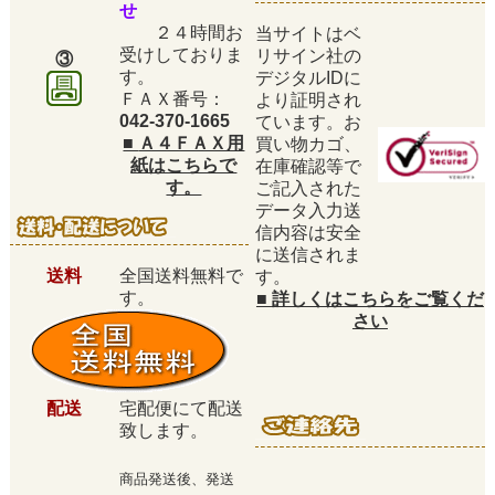
せ
２４時間お
当サイトはベ
受けしておりま
リサイン社の
③
す。
デジタルIDに
ＦＡＸ番号：
より証明され
042-370-1665
ています。お
■
Ａ４ＦＡＸ用
買い物カゴ、
紙はこちらで
在庫確認等で
す。
ご記入された
データ入力送
信内容は安全
に送信されま
送料
全国送料無料で
す。
す。
■
詳しくはこちらをご覧くだ
さい
配送
宅配便にて配送
致します。
商品発送後、発送