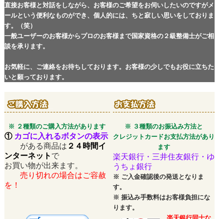
直接お客様と対話をしながら、お客様のご希望をお伺いしたいのですがメ
ールという便利なものができ、個人的には、ちと寂しい思いをしておりま
す。（笑）
一般ユーザーのお客様からプロのお客様まで国家資格の２級整備士がご相
談を承ります。
お気軽に、ご連絡をお待ちしております。お客様の少しでもお役に立ちた
いと願っております。
※ ２種類のご購入方法があります
※ ３種類のお振込み方法と
①
カゴに入れるボタンの表示
クレジットカードお支払方法があり
がある商品は
２４時間イ
ます
ンターネット
で
楽天銀行・三井住友銀行・ゆ
お買い物が出来ます。
うちょ銀行
売り切れの場合はご容赦
※
ご入金確認後の発送となりま
を！
す。
※
振込み手数料はお客様負担にな
ります。
楽天銀行同士な