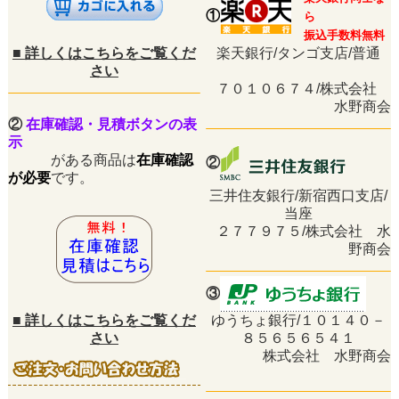
①
ら
振込手数料無料
■
詳しくはこちらをご覧くだ
楽天銀行/タンゴ支店/普通
さい
７０１０６７４/株式会社
水野商会
②
在庫確認・見積ボタンの表
示
がある商品は
在庫確認
②
が必要
です。
三井住友銀行/新宿西口支店/
当座
２７７９７５/株式会社 水
野商会
③
■
詳しくはこちらをご覧くだ
ゆうちょ銀行/１０１４０－
さい
８５６５６５４１
株式会社 水野商会