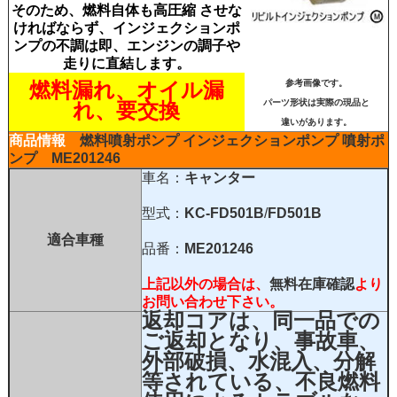
そのため、燃料自体も高圧縮 させな
ければならず、インジェクションポ
ンプの不調は即、エンジンの調子や
走りに直結します。
燃料漏れ、オイル漏
参考画像です。
パーツ形状は実際の現品と
れ、要交換
違いがあります。
商品情報
燃料噴射ポンプ インジェクションポンプ
噴射ポ
ンプ
ME201246
車名：
キャンター
型式：
KC-FD501B
/
FD501B
適合車種
品番：
ME201246
上記以外の場合は、
無料在庫確認
より
お問い合わせ下さい。
返却コアは、同一品での
ご返却となり、事故車、
外部破損、水混入、分解
等されている、不良燃料