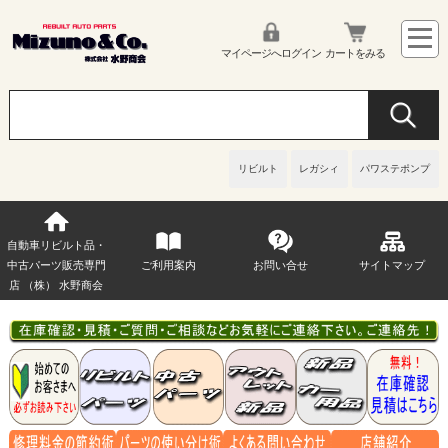
マイページへログイン
カートをみる
リビルト
レガシィ
パワステポンプ
自動車リビルト品・
中古パーツ販売専門
ご利用案内
お問い合せ
サイトマップ
店 （株） 水野商会