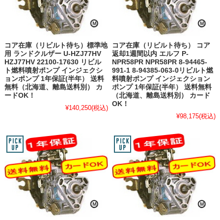
コア在庫（リビルト待ち）標準地
コア在庫（リビルト待ち） コア
用 ランドクルザー U-HZJ77HV
返却1週間以内 エルフ P-
HZJ77HV 22100-17630 リビル
NPR58PR NPR58PR 8-94465-
ト燃料噴射ポンプ インジェクシ
991-1 8-94385-063-0リビルト燃
ョンポンプ 1年保証(半年） 送料
料噴射ポンプ インジェクション
無料（北海道、離島送料別） カ
ポンプ 1年保証(半年） 送料無料
ードOK！
（北海道、離島送料別） カード
OK！
¥140,250
(税込)
¥98,175
(税込)