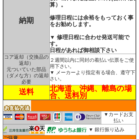
算）。
修理日程には余裕をもっておく事
納期
をお勧めします。
▼ 修理日程に合わせ発送可能で
す。
日程があれば御相談下さい
コア返却（交換品の
２週間以内に同封の着払い伝票をご使
返却）
用下さい。
元ついていた部品
▼ メーカーより指定有る場合、遵守下
（ダメな方）の返却
さい。
必要
北海道、沖縄、離島の場
送料
合、送料別
▼カードお支
払い
▼ 銀行振り込み
ご注意