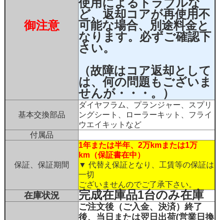
使用によるトラブルな
ど、返却コアが再使用不
御注意
可能な場合、別途料金と
なります。必ずご確認下
さい。
（故障はコア返却として
は、何の問題もございま
せんが・・・。）
ダイヤフラム、プランジャー、スプリ
基本交換部品
ングシート、ローラーキット、フライ
ウエイキットなど
付属品
1年または半年、2万kmまたは1万
km（保証書在中）
保証、保証期間
▼ 代替え保証となり、工賃等の保証は
一切
ございませんのでご了承下さい。
完成在庫品1台のみ在庫
在庫状況
ご注文後（ご入金、決済）終了
後、当日または翌日出荷(営業日換