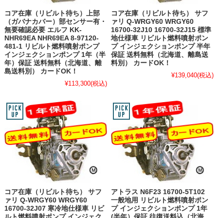
コア在庫（リビルト待ち）上部
コア在庫（リビルト待ち） サフ
（ガバナカバー）部センサー有・
ァリ Q-WRGY60 WRGY60
無要確認必要 エルフ KK-
16700-32J10 16700-32J15 標準
NHR69EA NHR69EA 8-97120-
地仕様車 リビルト燃料噴射ポン
481-1 リビルト燃料噴射ポンプ
プ インジェクションポンプ 半年
インジェクションポンプ 1年（半
保証 送料無料（北海道、離島送
年）保証 送料無料（北海道、離
料別） カードOK！
島送料別） カードOK！
¥139,040
(税込)
¥113,300
(税込)
コア在庫（リビルト待ち） サフ
アトラス N6F23 16700-5T102
ァリ Q-WRGY60 WRGY60
一般地用 リビルト燃料噴射ポン
16700-32J07 寒冷地仕様車 リビ
プ インジェクションポンプ 1年
ルト燃料噴射ポンプ インジェク
(半年）保証 往復送料込（北海