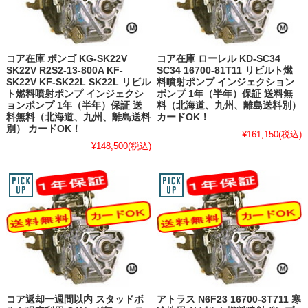
コア在庫 ボンゴ KG-SK22V
コア在庫 ローレル KD-SC34
SK22V R2S2-13-800A KF-
SC34 16700-81T11 リビルト燃
SK22V KF-SK22L SK22L リビル
料噴射ポンプ インジェクション
ト燃料噴射ポンプ インジェクシ
ポンプ 1年（半年）保証 送料無
ョンポンプ 1年（半年）保証 送
料（北海道、九州、離島送料別）
料無料（北海道、九州、離島送料
カードOK！
別） カードOK！
¥161,150
(税込)
¥148,500
(税込)
コア返却一週間以内 スタッドボ
アトラス N6F23 16700-3T711 寒