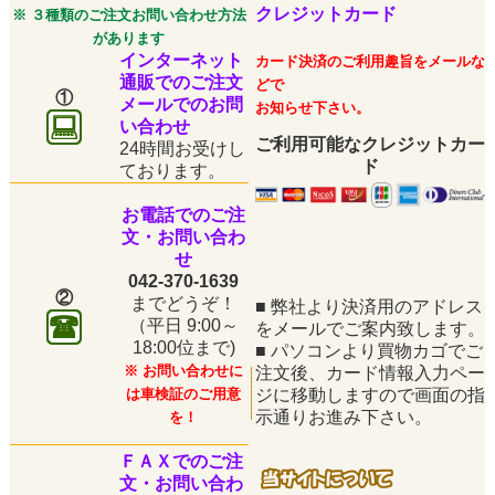
クレジットカード
※ ３種類のご注文お問い合わせ方法
があります
インターネット
カード決済のご利用趣旨をメールな
通販でのご注文
どで
①
メールでのお問
お知らせ下さい。
い合わせ
ご利用可能なクレジットカー
24時間お受けし
ド
ております。
お電話でのご注
文・お問い合わ
せ
042-370-1639
②
までどうぞ！
■
弊社より決済用のアドレス
（平日
9:00～
をメールでご案内致します。
18:00位まで)
■
パソコンより買物カゴでご
※ お問い合わせに
注文後、カード情報入力ペー
は車検証のご用意
ジに移動しますので画面の指
示通りお進み下さい。
を！
ＦＡＸでのご注
文・お問い合わ