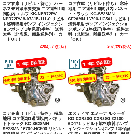
コア在庫（リビルト待ち） ハー
コア在庫（リビルト待ち） 寒冷
ネス未対策車要交換 コア返却1週
地用 コア返却1週間以内 バネッ
間以内 エルフ KK-NPR72PV
トトラック KC-SE28MN
NPR72PV 8-97315-111-0 リビル
SE28MN 16700-HC501 リビルト
ト燃料噴射ポンプ インジェクシ
燃料噴射ポンプ インジェクショ
ョンポンプ 1年保証(半年） 送料
ンポンプ 1年保証(半年） 送料無
無料（北海道、離島送料別） カ
料（北海道、離島送料別） カー
ードOK！
ドOK！
¥204,270
(税込)
¥97,020
(税込)
コア在庫（リビルト待ち） 標準
エスティマ エミーナ ルシーダ
地用 コア返却1週間以内 バネッ
KD-CXR20G CXR20G 22100-
トトラック KC-SE28MN
6D471 リビルト燃料噴射ポンプ
SE28MN 16700-HC500 リビルト
インジェクションポンプ 1年保証
燃料噴射ポンプ インジェクショ
(半年） 送料無料（北海道、離島