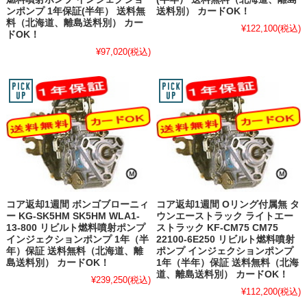
ンポンプ 1年保証(半年） 送料無
送料別） カードOK！
料（北海道、離島送料別） カー
¥122,100
(税込)
ドOK！
¥97,020
(税込)
コア返却1週間 ボンゴブローニィ
コア返却1週間 Oリング付属無 タ
ー KG-SK5HM SK5HM WLA1-
ウンエーストラック ライトエー
13-800 リビルト燃料噴射ポンプ
ストラック KF-CM75 CM75
インジェクションポンプ 1年（半
22100-6E250 リビルト燃料噴射
年）保証 送料無料（北海道、離
ポンプ インジェクションポンプ
島送料別） カードOK！
1年（半年）保証 送料無料（北海
道、離島送料別） カードOK！
¥239,250
(税込)
¥112,200
(税込)