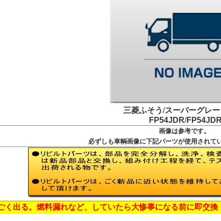
三菱ふそう
/
スーパーグレー
FP54JDR
/
FP54JD
画像は参考です。
必ずしも車輌画像に下記パーツが使用されて
ごく出る。燃料漏れなど、していたら大惨
事になる前に即交換