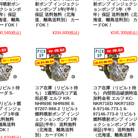
料噴射ポン
射ポンプ インジェクシ
射ポンプ インジェクシ
ェクションポ
ョンポンプ 1年(半年）
ョンポンプ 1年（半
半年）保証
保証 送料無料（北海
年）保証 送料無料（北
海道、離島
道、離島送料別） カー
海道、離島送料別） カ
ードOK！
ドOK！
ードOK！
00,540
(税込)
¥204,600
(税込)
¥245,300
(税込)
リビルト待
コア在庫（リビルト待
コア在庫（リビルト待
ーダ S-
ち） 1週間以内コア返
ち） 内部部品破損時追
却必要 エルフ KR-
加料金有 エルフ KC-
8 リビルト燃
NHR69E NHR69E 8-
NKR71ED NKR71ED
プ インジェ
97207-988-2 リビルト
8-97146-773-1 8-
プ 1年保
燃料噴射ポンプ インジ
97146-773-0 リビルト
送料無料
ェクションポンプ 1年
燃料噴射ポンプ インジ
離島送料
保証(半年） 送料無料
ェクションポンプ 1年
OK！
（北海道、離島送料
保証(半年） 送料無料
別） カードOK！
（北海道、離島送料
16,820
(税込)