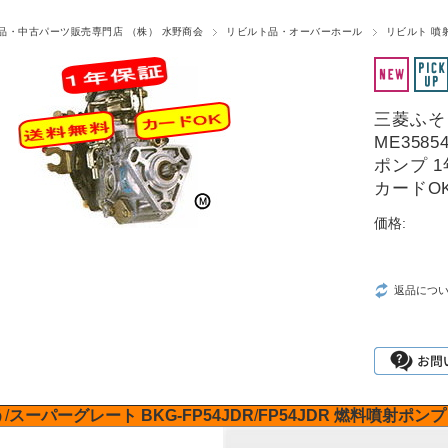
品・中古パーツ販売専門店 （株） 水野商会
リビルト品・オーバーホール
リビルト 噴
三菱ふそう
ME35
ポンプ 
カードO
価格:
返品につ
う
/
スーパーグレート
BKG-FP54JDR
/
FP54JDR
燃料噴射ポンプ