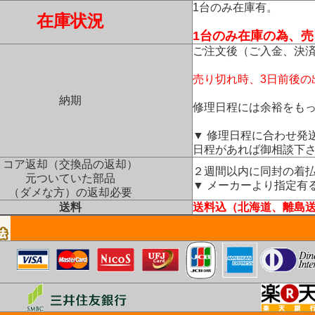
1台のみ在庫有。
在庫状況
1台のみ在庫の為、
ご注文後（ご入金、決
売り切れ時、3日前後の
納期
修理日程には余裕をも
▼ 修理日程に合わせ発
日程があれば御相談下
コア返却（交換品の返却）
２週間以内に同封の着
元ついていた部品
▼ メーカーより指定有
（ダメな方）の返却必要
送料
送料込（北海道、離島