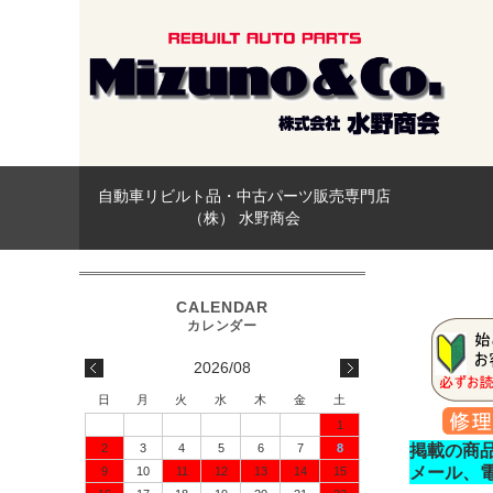
自動車リビルト品・中古パーツ販売専門店
（株） 水野商会
2026/08
日
月
火
水
木
金
土
1
2
3
4
5
6
7
8
掲載の商
メール、
9
10
11
12
13
14
15