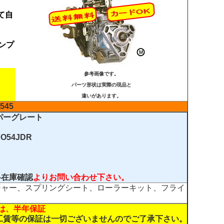
て自
ンプ
参考画像です。
パーツ形状は実際の現品と
違いがあります。
545
パーグレート
FO54JDR
料在庫確認
よりお問い合わせ下さい。
ジャー、スプリングシート、ローラーキット、フライ
は、半年保証
工賃等の保証は一切ございませんのでご了承下さい。