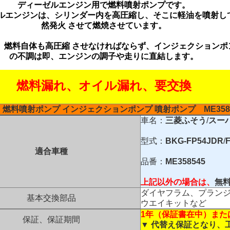
ディーゼルエンジン用で燃料噴射ポンプです。
ルエンジンは、シリンダー内を高圧縮し、そこに軽油を噴射し
然発火 させて燃焼させています。
、燃料自体も高圧縮 させなければならず、インジェクションポ
の不調は即、エンジンの調子や走りに直結します。
燃料漏れ、オイル漏れ、要交換
燃料噴射ポンプ インジェクションポンプ
噴射ポンプ
ME358
車名：
三菱ふそう
/
スー
型式：
BKG-FP54JDR
/
適合車種
品番：
ME358545
上記以外の場合は、
無
ダイヤフラム、プラン
基本交換部品
ウエイキットなど
1年（保証書在中）また
保証、保証期間
▼ 代替え保証となり、