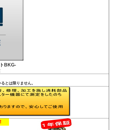
ト
BKG-
R
いるとは限りません。
！