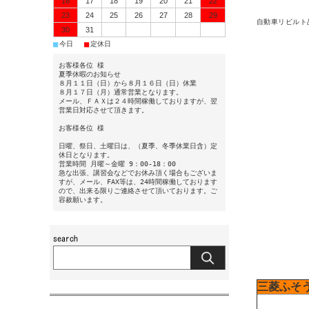
16
17
18
19
20
21
22
23
24
25
26
27
28
29
自動車リビルト
30
31
■
■
今日
定休日
お客様各位 様
夏季休暇のお知らせ
８月１１日（日）から８月１６日（日）休業
８月１７日（月）通常営業となります。
メール、ＦＡＸは２４時間稼働しておりますが、翌
営業日対応させて頂きます。
お客様各位 様
日曜、祭日、土曜日は、（夏季、冬季休業日含）定
休日となります。
営業時間 月曜～金曜 9：00-18：00
急な出張、講習会などでお休み頂く場合もございま
すが、メール、FAX等は、24時間稼働しております
ので、出来る限りご連絡させて頂いております。ご
容赦願います。
三菱ふそ