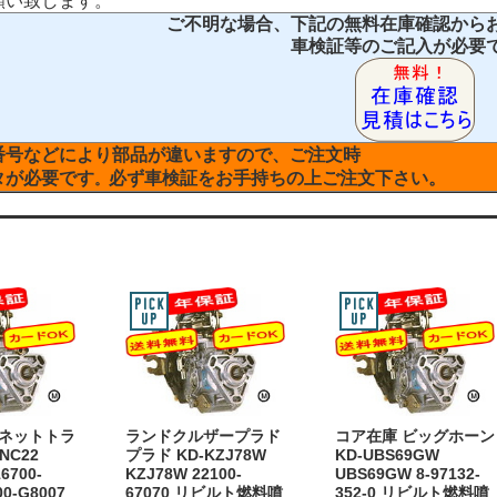
願い致します。
ご不明な場合、下記の無料在庫確認から
車検証等のご記入が必要
番号などにより部品が違いますので、ご注文時
タが必要です
必ず車検証をお手持ちの上ご注文下さい。
。
バネットトラ
ランドクルザープラド
コア在庫 ビッグホーン
NC22
プラド KD-KZJ78W
KD-UBS69GW
6700-
KZJ78W 22100-
UBS69GW 8-97132-
00-G8007
67070 リビルト燃料噴
352-0 リビルト燃料噴