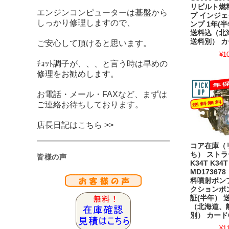
リビルト燃
エンジンコンピューターは基盤から
プ インジ
しっかり修理しますので、
ンプ 1年(
送料込（北
送料別） カ
ご安心して頂けると思います。
¥1
ﾁｮｯﾄ調子が、、、と言う時は早めの
修理をお勧めします。
お電話・メール・FAXなど、まずは
ご連絡お待ちしております。
店長日記はこちら >>
コア在庫（
ち） ストラ
皆様の声
K34T K34T
MD17367
料噴射ポン
クションポン
証(半年） 
（北海道、
別） カード
¥1