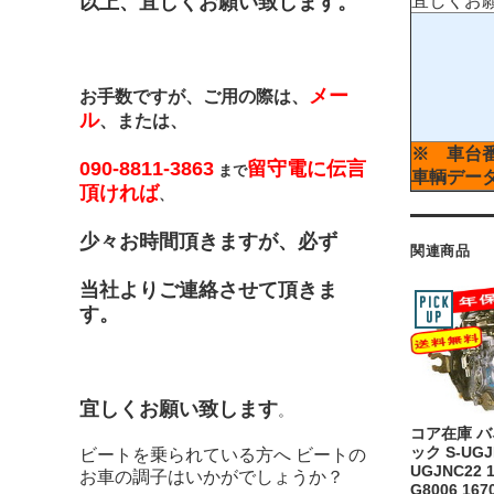
以上、宜しくお願い致します。
宜しくお
メー
お手数ですが、ご用の際は、
ル
、または、
※ 車台
090-8811-3863
留守電に伝言
まで
車輌デー
頂ければ
、
少々お時間頂きますが、必ず
関連商品
当社よりご連絡させて頂きま
す。
宜しくお願い致します
。
コア在庫 
ック S-UGJ
ビートを乗られている方へ ビートの
UGJNC22 1
お車の調子はいかがでしょうか？
G8006 167