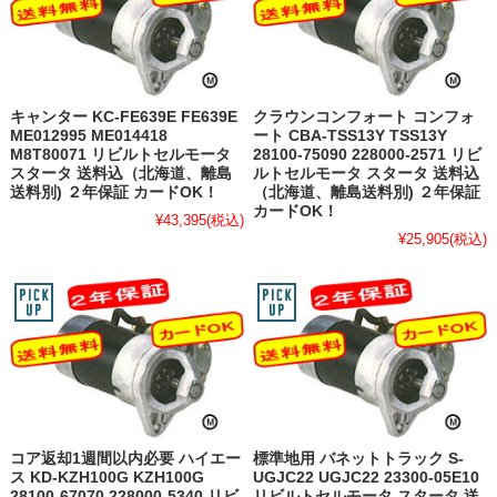
キャンター KC-FE639E FE639E
クラウンコンフォート コンフォ
ME012995 ME014418
ート CBA-TSS13Y TSS13Y
M8T80071 リビルトセルモータ
28100-75090 228000-2571 リビ
スタータ 送料込（北海道、離島
ルトセルモータ スタータ 送料込
送料別) ２年保証 カードOK！
（北海道、離島送料別) ２年保証
カードOK！
¥43,395
(税込)
¥25,905
(税込)
コア返却1週間以内必要 ハイエー
標準地用 バネットトラック S-
ス KD-KZH100G KZH100G
UGJC22 UGJC22 23300-05E10
28100-67070 228000-5340 リビ
リビルトセルモータ スタータ 送