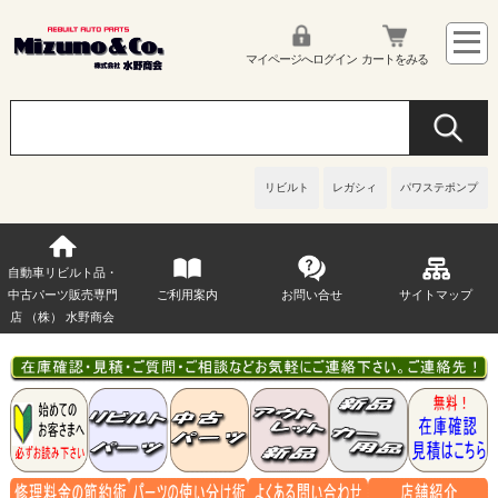
マイページへログイン
カートをみる
リビルト
レガシィ
パワステポンプ
自動車リビルト品・
中古パーツ販売専門
ご利用案内
お問い合せ
サイトマップ
店 （株） 水野商会