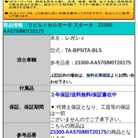
商品情報
リビルトセルモータ
スタータ
23300-
AA570/M0T20175
車名：
レガシィ
型式：
TA-BP5/TA-BL5
適合
車輌
参考品番：
23300-AA570/M0T20175
上記以外の場合は、
無料在庫確認
よりお問い合
わせ下さい。
付属品
２年保証/送料無料/保証書在中
保証、保証期間
▼ 代替え保証となり、工賃等の保証
は一切
ございませんのでご了承下さい。
こちらの商品は
23300-AA570/M0T20175
の商品とな
参考品番