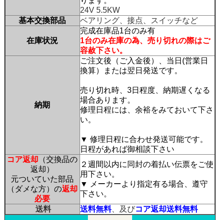
ります。
24V 5.5KW
基本交換部品
ベアリング、接点、スイッチなど
完成在庫品1台のみ有
在庫状況
1台のみ在庫の為、売り切れの際はご
容赦下さい。
ご注文後（ご入金後）、当日(営業日
換算）または翌日発送です。
売り切れ時、3日程度、納期遅くなる
場合あります。
納期
修理日程には、余裕をみておいて下さ
い。
▼ 修理日程に合わせ発送可能です。
日程があれば御相談下さい
コア返却
（交換品の
２週間以内に同封の着払い伝票をご使
返却）
用下さい。
元ついていた部品
▼ メーカーより指定有る場合、遵守
（ダメな方）の
返却
下さい。
必要
送料
送料無料
、及び
コア返却送料無料