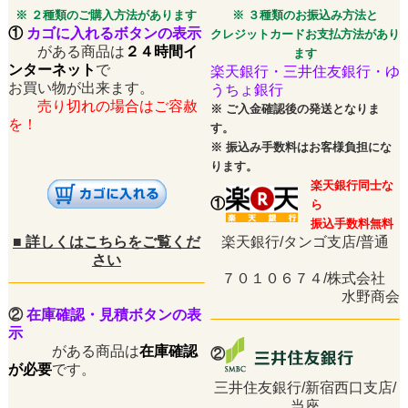
※ ２種類のご購入方法があります
※ ３種類のお振込み方法と
①
カゴに入れるボタンの表示
クレジットカードお支払方法があり
がある商品は
２４時間イ
ます
ンターネット
で
楽天銀行・三井住友銀行・ゆ
お買い物が出来ます。
うちょ銀行
売り切れの場合はご容赦
※
ご入金確認後の発送となりま
を！
す。
※
振込み手数料はお客様負担にな
ります。
楽天銀行同士な
①
ら
振込手数料無料
■
詳しくはこちらをご覧くだ
楽天銀行/タンゴ支店/普通
さい
７０１０６７４/株式会社
水野商会
②
在庫確認・見積ボタンの表
示
がある商品は
在庫確認
②
が必要
です。
三井住友銀行/新宿西口支店/
当座