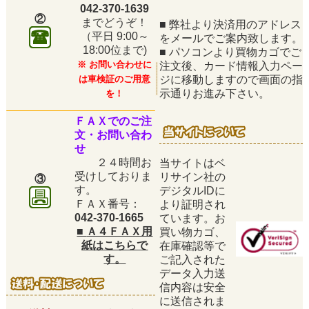
042-370-1639
②
までどうぞ！
■
弊社より決済用のアドレス
（平日
9:00～
をメールでご案内致します。
18:00位まで)
■
パソコンより買物カゴでご
※ お問い合わせに
注文後、カード情報入力ペー
は車検証のご用意
ジに移動しますので画面の指
示通りお進み下さい。
を！
ＦＡＸでのご注
文・お問い合わ
せ
２４時間お
当サイトはベ
受けしておりま
リサイン社の
③
す。
デジタルIDに
ＦＡＸ番号：
より証明され
042-370-1665
ています。お
■
Ａ４ＦＡＸ用
買い物カゴ、
紙はこちらで
在庫確認等で
す。
ご記入された
データ入力送
信内容は安全
に送信されま