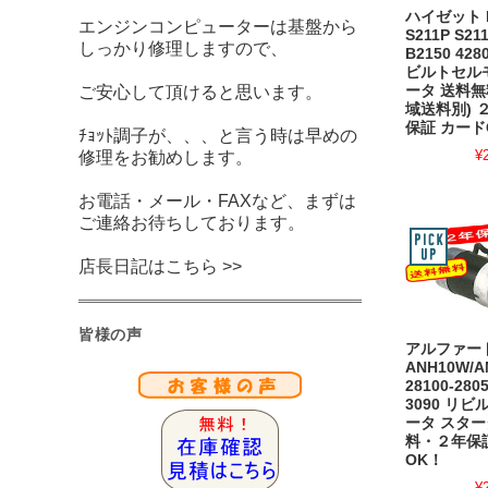
ハイゼット E
エンジンコンピューターは基盤から
S211P S211
しっかり修理しますので、
B2150 428
ビルトセル
ータ 送料
ご安心して頂けると思います。
域送料別) 
保証 カード
ﾁｮｯﾄ調子が、、、と言う時は早めの
¥
修理をお勧めします。
お電話・メール・FAXなど、まずは
ご連絡お待ちしております。
店長日記はこちら >>
皆様の声
アルファード
ANH10W/A
28100-2805
3090 リ
ータ スター
料・２年保
OK！
¥