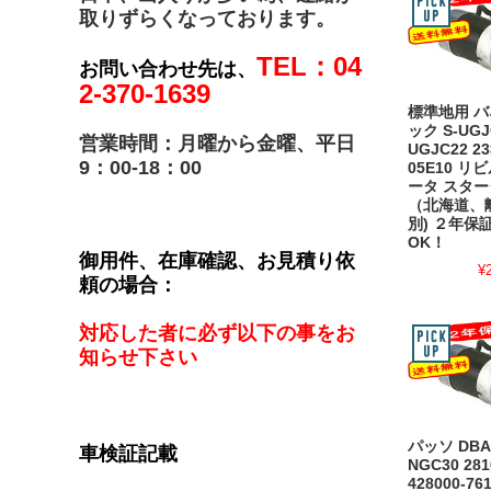
取りずらくなっております。
TEL：04
お問い合わせ先は、
2-370-1639
標準地用 
ック S-UGJ
営業時間：月曜から金曜、平日
UGJC22 23
9：00-18：00
05E10 
ータ スター
（北海道、
別) ２年保
OK！
御用件、在庫確認、お見積り依
¥
頼の場合：
対応した者に必ず以下の事をお
知らせ下さい
パッソ DBA
車検証記載
NGC30 281
428000-7