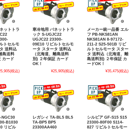
バネットトラ
寒冷地用 バネットトラ
メーカー統一品番 エル
C22
ック S-UGJC22
フ PB-NKS81AN
300-
UGJC22 23300-
NKS81AN 8-97172-
リビルトセルモ
09E10 リビルトセルモ
211-2 S25-501B リビ
タ 送料込
ータ スタータ 送料込
ルトセルモータ スター
離島送料
（北海道、離島送料
タ 送料込（北海道、離
証 カード
別) ２年保証 カード
島送料別) ２年保証 カ
OK！
ードOK！
25,905
(税込)
¥25,905
(税込)
¥35,475
(税込)
-NGC30
レガシィ TA-BL5 BL5
シルビア GF-S15 S15
00-B1030
TA-BP5 BP5
23300-80F00 S114-
610 リビル
23300AA460
827 リビルトセルモー