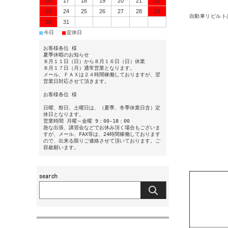
16
17
18
19
20
21
22
23
24
25
26
27
28
29
自動車リビルト
30
31
■
■
今日
定休日
お客様各位 様
夏季休暇のお知らせ
８月１１日（日）から８月１６日（日）休業
８月１７日（月）通常営業となります。
メール、ＦＡＸは２４時間稼働しておりますが、翌
営業日対応させて頂きます。
お客様各位 様
日曜、祭日、土曜日は、（夏季、冬季休業日含）定
休日となります。
営業時間 月曜～金曜 9：00-18：00
急な出張、講習会などでお休み頂く場合もございま
すが、メール、FAX等は、24時間稼働しております
ので、出来る限りご連絡させて頂いております。ご
容赦願います。