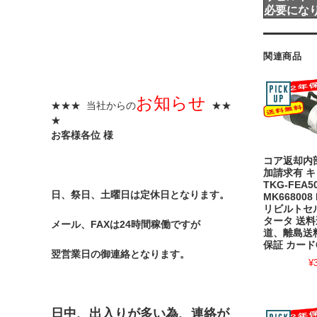
必要にな
関連商品
お知らせ
★★★ 当社からの
★★
★
お客様各位 様
コア返却内
加請求有 
TKG-FEA5
日、祭日、土曜日は定休日となります。
MK668008 
リビルトセ
タータ 送
メール、FAXは24時間稼働ですが
道、離島送料
保証 カード
翌営業日の御連絡となります。
¥
日中、出入りが多い為、連絡が