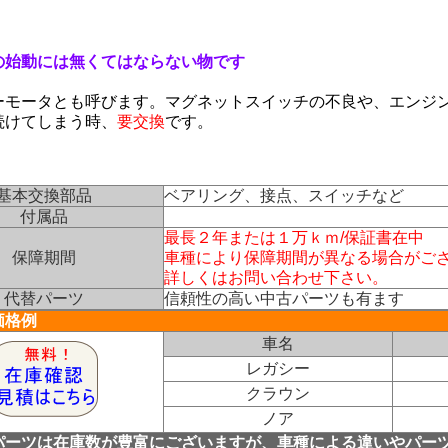
の始動には無くてはならない物です
ーモータとも呼びます。マグネットスイッチの不良や、エンジ
続けてしまう時、
要交換
です。
基本交換部品
ベアリング、接点、スイッチなど
付属品
最長２年または１万ｋｍ/保証書在中
保障期間
車種により保障期間が異なる場合がご
詳しくはお問い合わせ下さい。
代替パーツ
信頼性の高い中古パーツも有ます
価格例
車名
レガシー
クラウン
ノア
パーツは在庫数が豊富にございますが、車種による違いやパー