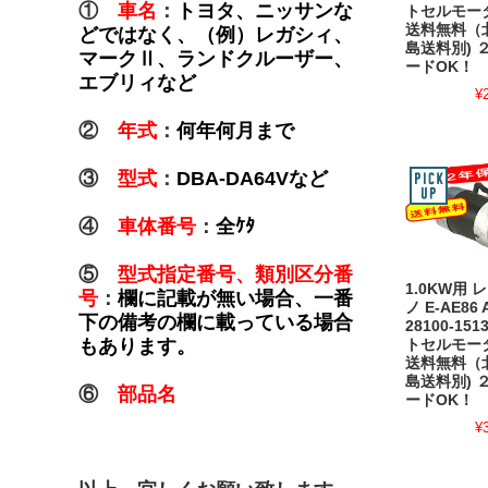
①
車名
：
トヨタ、ニッサンな
トセルモー
送料無料（
どではなく、（例）レガシィ、
島送料別) 
マークⅡ、ランドクルーザー、
ードOK！
エブリィなど
¥
②
年式
：
何年何月まで
③
型式
：
DBA-DA64Vなど
④
車体番号
：
全ｹﾀ
⑤
型式指定番号、類別区分番
1.0KW用 
号
：
欄に記載が無い場合、一番
ノ E-AE86 
下の備考の欄に載っている場合
28100-15
もあります。
トセルモー
送料無料（
島送料別) 
⑥
部品名
ードOK！
¥