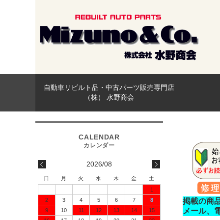
自動車リビルト品・中古パーツ販売専門店
（株） 水野商会
2026/08
日
月
火
水
木
金
土
1
2
3
4
5
6
7
8
掲載の商
メール、
9
10
11
12
13
14
15