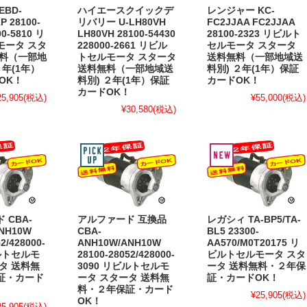
BD-
ハイエースクイックデ
レンジャー KC-
P 28100-
リバリー U-LH80VH
FC2JJAA FC2JJAA
00-5810 リ
LH80VH 28100-54430
28100-2323 リビルト
モータ スタ
228000-2661 リビル
セルモータ スタータ
無料（一部地
トセルモータ スタータ
送料無料（一部地域送
２年(1年）
送料無料（一部地域送
料別) ２年(1年）保証
OK！
料別) ２年(1年）保証
カードOK！
カードOK！
25,905
(税込)
¥55,000
(税込)
¥30,580
(税込)
 CBA-
アルファード 互換品
レガシィ TA-BP5/TA-
NH10W
CBA-
BL5 23300-
2/428000-
ANH10W/ANH10W
AA570/M0T20175 リ
ビルトセルモ
28100-28052/428000-
ビルトセルモータ スタ
タ 送料無
3090 リビルトセルモ
ータ 送料無料・２年保
証・カード
ータ スタータ 送料無
証・カードOK！
料・２年保証・カード
¥25,905
(税込)
OK！
25,905
(税込)