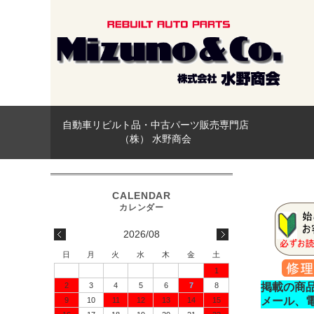
自動車リビルト品・中古パーツ販売専門店
（株） 水野商会
2026/08
日
月
火
水
木
金
土
1
2
3
4
5
6
7
8
掲載の商
メール、
9
10
11
12
13
14
15