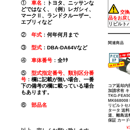
①
車名
：
トヨタ、ニッサンな
どではなく、（例）レガシィ、
交換
マークⅡ、ランドクルーザー、
品をお戻
エブリィなど
リビルト
②
年式
：
何年何月まで
関連商品
③
型式
：
DBA-DA64Vなど
④
車体番号
：
全ｹﾀ
⑤
型式指定番号、類別区分番
号
：
欄に記載が無い場合、一番
下の備考の欄に載っている場合
コア返却内
加請求有 
もあります。
TKG-FEA5
MK668008 
⑥
部品名
リビルトセ
タータ 送
道、離島送料
保証 カード
¥