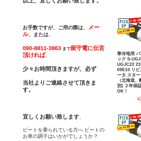
以上、宜しくお願い致します。
メー
お手数ですが、ご用の際は、
ル
、または、
090-8811-3863
留守電に伝言
まで
寒冷地用 
頂ければ
、
ック S-UGJ
UGJC22 23
少々お時間頂きますが、必ず
09E10 
ータ スター
（北海道、
当社よりご連絡させて頂きま
別) ２年保
す。
OK！
¥
宜しくお願い致します
。
ビートを乗られている方へ ビートの
お車の調子はいかがでしょうか？