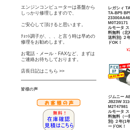
エンジンコンピューターは基盤から
レガシィ TA-
しっかり修理しますので、
TA-BP5 BP
23300AA46
M0T2017
ご安心して頂けると思います。
ルモータ ス
料無料（北
ﾁｮｯﾄ調子が、、、と言う時は早めの
送料別) ２
修理をお勧めします。
ドOK！
¥
お電話・メール・FAXなど、まずは
ご連絡お待ちしております。
店長日記はこちら >>
皆様の声
ジムニー AB
JB23W 311
M2T4798
ルモータ ス
料無料（一
別) ２年(1
ードOK！