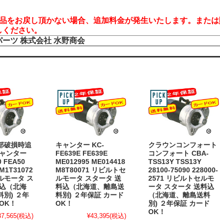
品をお戻し頂かない場合、追加料金が発生いたします。または
しください。
パーツ
株式会社 水野商会
部破損時追
キャンター KC-
クラウンコンフォート
キャンター
FE639E FE639E
コンフォート CBA-
0 FEA50
ME012995 ME014418
TSS13Y TSS13Y
M1T31072
M8T80071 リビルトセ
28100-75090 228000-
ルモータ ス
ルモータ スタータ 送
2571 リビルトセルモ
料込（北海
料込（北海道、離島送
ータ スタータ 送料込
別) ２年
料別) ２年保証 カード
（北海道、離島送料
OK！
OK！
別) ２年保証 カード
OK！
37,565
(税込)
¥43,395
(税込)