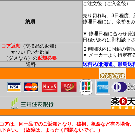
ご注文後（ご入金後）、
売り切れ時、3日程度、
納期
修理日程には、余裕を
▼ 修理日程に合わせ発
日程があれば御相談下
コア返却
（交換品の返却）
２週間以内に同封の着
元ついていた部品
▼ メーカーより指定有
（ダメな方）の
返却必要
送料
送料込(北海道、離島送
コアは、同一品でのご返却となり、破損、亀裂など有る場合、
認下さい。（故障は、まったく問題ないです。）