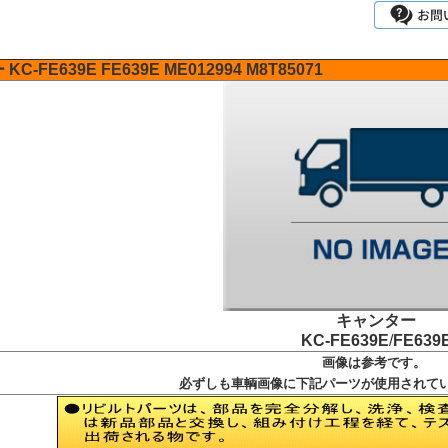
ー
KC-FE639E
FE639E
ME012994
M8T85071
キャンター
KC-FE639E
/
FE639
画像は参考です。
必ずしも車輌画像に下記パーツが使用されて