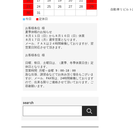
16
17
18
19
20
21
22
23
24
25
26
27
28
29
自動車リビルト
30
31
■
■
今日
定休日
お客様各位 様
夏季休暇のお知らせ
８月１１日（日）から８月１６日（日）休業
８月１７日（月）通常営業となります。
メール、ＦＡＸは２４時間稼働しておりますが、翌
営業日対応させて頂きます。
お客様各位 様
日曜、祭日、土曜日は、（夏季、冬季休業日含）定
休日となります。
営業時間 月曜～金曜 9：00-18：00
急な出張、講習会などでお休み頂く場合もございま
すが、メール、FAX等は、24時間稼働しております
ので、出来る限りご連絡させて頂いております。ご
容赦願います。