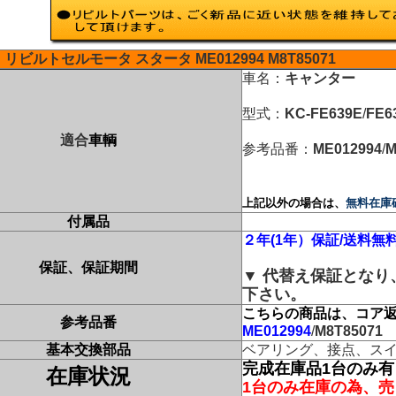
リビルトセルモータ
スタータ
ME012994
M8T85071
車名：
キャンター
型式：
KC-FE639E
/
FE6
適合
車輌
参考品番：
ME012994
/
M
上記以外の場合は、
無料在庫
付属品
２年(1年）保証/送料無
保証、保証期間
▼ 代替え保証とな
下さい。
こちらの商品は、コア返
参考品番
ME012994
/
M8T85071
基本交換部品
ベアリング、接点、ス
完成在庫品1台のみ有
在庫状況
1台のみ在庫の為、