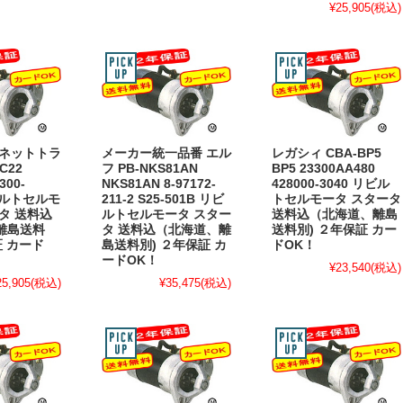
¥25,905
(税込)
バネットトラ
メーカー統一品番 エル
レガシィ CBA-BP5
C22
フ PB-NKS81AN
BP5 23300AA480
300-
NKS81AN 8-97172-
428000-3040 リビル
リビルトセルモ
211-2 S25-501B リビ
トセルモータ スタータ
タ 送料込
ルトセルモータ スター
送料込（北海道、離島
離島送料
タ 送料込（北海道、離
送料別) ２年保証 カー
証 カード
島送料別) ２年保証 カ
ドOK！
ードOK！
¥23,540
(税込)
25,905
(税込)
¥35,475
(税込)