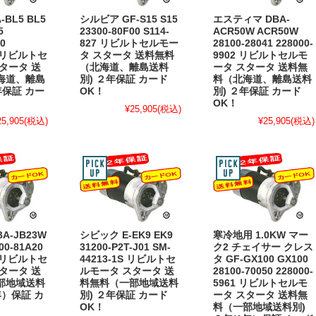
BL5 BL5
シルビア GF-S15 S15
エスティマ DBA-
5
23300-80F00 S114-
ACR50W ACR50W
0
827 リビルトセルモー
28100-28041 228000-
1 リビルトセ
タ スタータ 送料無料
9902 リビルトセルモ
タータ 送
（北海道、離島送料
ータ スタータ 送料無
海道、離島
別) ２年保証 カード
料（北海道、離島送料
年保証 カー
OK！
別) ２年保証 カード
OK！
¥25,905
(税込)
25,905
(税込)
¥25,905
(税込)
A-JB23W
シビック E-EK9 EK9
寒冷地用 1.0KW マー
00-81A20
31200-P2T-J01 SM-
ク2 チェイサー クレス
1 リビルトセ
44213-1S リビルトセ
タ GF-GX100 GX100
タータ 送
ルモータ スタータ 送
28100-70050 228000-
部地域送料
料無料（一部地域送料
5961 リビルトセルモ
年）保証 カ
別) ２年保証 カード
ータ スタータ 送料無
OK！
料（一部地域送料別)