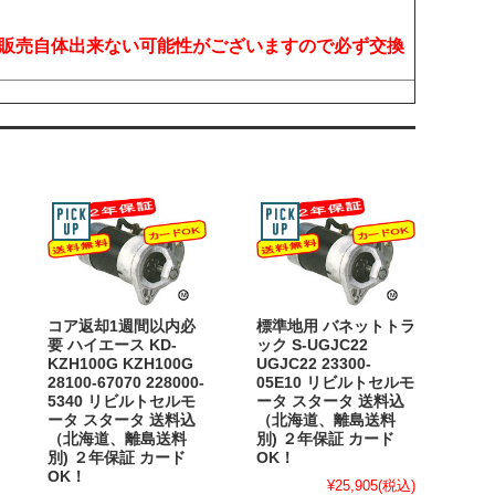
販売自体出来ない可能性がございますので必ず交換
コア返却1週間以内必
標準地用 バネットトラ
要 ハイエース KD-
ック S-UGJC22
KZH100G KZH100G
UGJC22 23300-
28100-67070 228000-
05E10 リビルトセルモ
5340 リビルトセルモ
ータ スタータ 送料込
ータ スタータ 送料込
（北海道、離島送料
（北海道、離島送料
別) ２年保証 カード
別) ２年保証 カード
OK！
OK！
¥25,905
(税込)