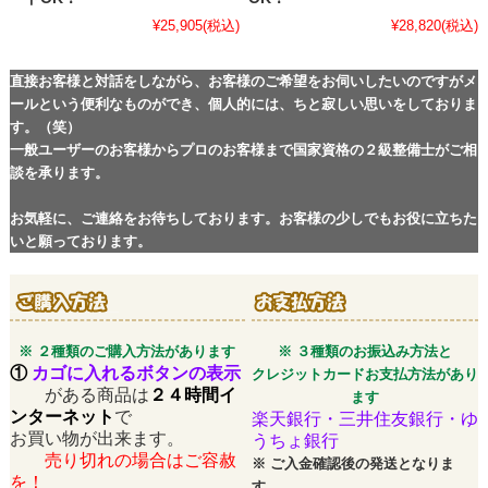
¥25,905
(税込)
¥28,820
(税込)
直接お客様と対話をしながら、お客様のご希望をお伺いしたいのですがメ
ールという便利なものができ、個人的には、ちと寂しい思いをしておりま
す。（笑）
一般ユーザーのお客様からプロのお客様まで国家資格の２級整備士がご相
談を承ります。
お気軽に、ご連絡をお待ちしております。お客様の少しでもお役に立ちた
いと願っております。
※ ２種類のご購入方法があります
※ ３種類のお振込み方法と
①
カゴに入れるボタンの表示
クレジットカードお支払方法があり
がある商品は
２４時間イ
ます
ンターネット
で
楽天銀行・三井住友銀行・ゆ
お買い物が出来ます。
うちょ銀行
売り切れの場合はご容赦
※
ご入金確認後の発送となりま
を！
す。