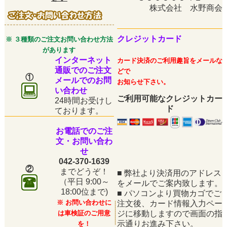
株式会社 水野商会
クレジットカード
※ ３種類のご注文お問い合わせ方法
があります
インターネット
カード決済のご利用趣旨をメールな
通販でのご注文
どで
①
メールでのお問
お知らせ下さい。
い合わせ
ご利用可能なクレジットカー
24時間お受けし
ド
ております。
お電話でのご注
文・お問い合わ
せ
042-370-1639
②
までどうぞ！
■
弊社より決済用のアドレス
（平日
9:00～
をメールでご案内致します。
18:00位まで)
■
パソコンより買物カゴでご
※ お問い合わせに
注文後、カード情報入力ペー
は車検証のご用意
ジに移動しますので画面の指
示通りお進み下さい。
を！