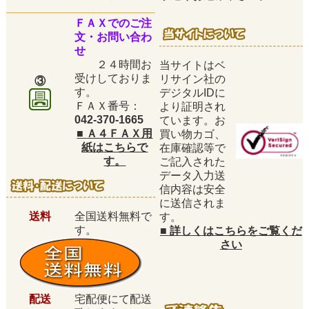
ＦＡＸでのご注
文・お問い合わ
せ
２４時間お
当サイトはベ
受けしておりま
リサイン社の
③
す。
デジタルIDに
ＦＡＸ番号：
より証明され
042-370-1665
ています。お
■
Ａ４ＦＡＸ用
買い物カゴ、
紙はこちらで
在庫確認等で
す。
ご記入された
データ入力送
信内容は安全
に送信されま
送料
全国送料無料で
す。
す。
■
詳しくはこちらをご覧くだ
さい
配送
宅配便にて配送