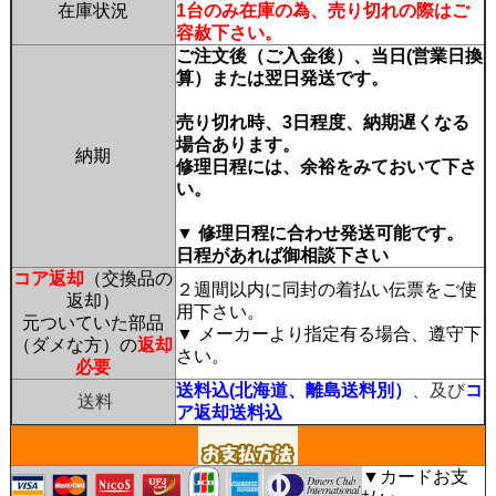
在庫状況
1台のみ在庫の為、売り切れの際はご
容赦下さい。
ご注文後（ご入金後）、当日(営業日換
算）または翌日発送です。
売り切れ時、3日程度、納期遅くなる
場合あります。
納期
修理日程には、余裕をみておいて下さ
い。
▼ 修理日程に合わせ発送可能です。
日程があれば御相談下さい
コア返却
（交換品の
２週間以内に同封の着払い伝票をご使
返却）
用下さい。
元ついていた部品
▼ メーカーより指定有る場合、遵守下
（ダメな方）の
返却
さい。
必要
送料込(北海道、離島送料別）
、及び
コ
送料
ア返却送料込
▼カードお支