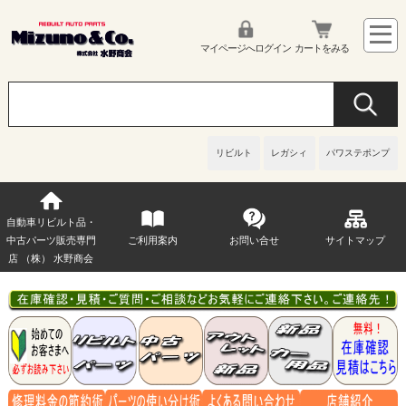
マイページへログイン
カートをみる
リビルト
レガシィ
パワステポンプ
自動車リビルト品・
中古パーツ販売専門
ご利用案内
お問い合せ
サイトマップ
店 （株） 水野商会