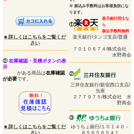
※
振込み手数料はお客様負担にな
ります。
楽天銀行同士な
①
ら
振込手数料無料
■
詳しくはこちらをご覧くだ
楽天銀行/タンゴ支店/普通
さい
７０１０６７４/株式会社
水野商会
②
在庫確認・見積ボタンの表
示
がある商品は
在庫確認
②
が必要
です。
三井住友銀行/新宿西口支店/
当座
２７７９７５/株式会社 水
野商会
③
■
詳しくはこちらをご覧くだ
ゆうちょ銀行/１０１４０－
さい
８５６５６５４１