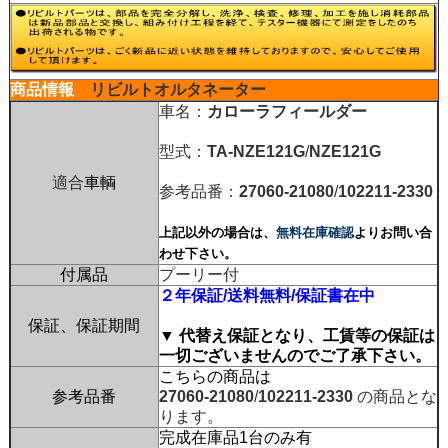
商品情報
リビルトオルタネーター
車名：
カローラフィールダー
型式：
TA-NZE121G
/
NZE121G
適合
車輌
参考品番：
27060-21080
/
102211-2330
上記以外の場合は、
無料在庫確認
よりお問い合
わせ下さい。
付属品
プーリー付
２年保証/送料無料/保証書在中
保証、保証期間
▼ 代替え保証となり、工賃等の保証は
一切ございませんのでご了承下さい。
こちらの商品は
参考品番
27060-21080
/
102211-2330
の商品とな
ります。
完成在庫品1台のみ有