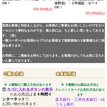
OK！
送料別）・２年保証・カード
OK！
¥28,820
(税込)
¥25,905
(税込)
直接お客様と対話をしながら、お客様のご希望をお伺いしたいのですがメ
ールという便利なものができ、個人的には、ちと寂しい思いをしておりま
す。（笑）
一般ユーザーのお客様からプロのお客様まで国家資格の２級整備士がご相
談を承ります。
お気軽に、ご連絡をお待ちしております。お客様の少しでもお役に立ちた
いと願っております。
※ ２種類のご購入方法があります
※ ３種類のお振込み方法と
①
カゴに入れるボタンの表示
クレジットカードお支払方法があり
がある商品は
２４時間イ
ます
ンターネット
で
楽天銀行・三井住友銀行・ゆ
お買い物が出来ます。
うちょ銀行