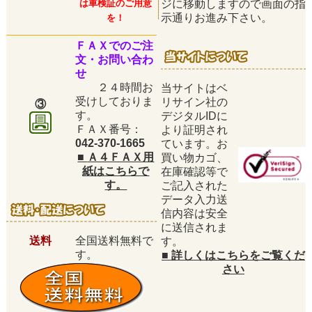
は車検証のご用意
ジに移動しますので画面の指
示通りお進み下さい。
を！
ＦＡＸでのご注
文・お問い合わ
せ
２４時間お
当サイトはベ
受けしておりま
リサイン社の
③
す。
デジタルIDに
ＦＡＸ番号：
より証明され
042-370-1665
ています。お
■
Ａ４ＦＡＸ用
買い物カゴ、
紙はこちらで
在庫確認等で
す。
ご記入された
データ入力送
信内容は安全
に送信されま
送料
全国送料無料で
す。
す。
■
詳しくはこちらをご覧くだ
さい