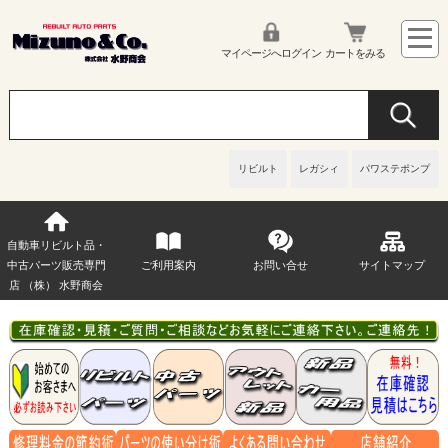
マイページへログイン
カートをみる
リビルト
レガシィ
パワステポンプ
自動車リビルト品・
中古パーツ販売専門
ご利用案内
お問い合せ
サイトマップ
店 （株） 水野商会