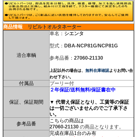
商品情報
リビルトオルタネーター
車名：
シエンタ
型式：
DBA-NCP81G
/
NCP81G
適合
車輌
参考品番：
27060-21130
上記以外の場合は、
無料在庫確認
よりお問い合
わせ下さい。
付属品
プーリー付
２年保証/送料無料/保証書在中
保証、保証期間
▼ 代替え保証となり、工賃等の保証
は一切ございませんのでご了承下さ
い。
こちらの商品は
参考品番
27060-21130
の商品となります。
完成在庫品1台のみ有