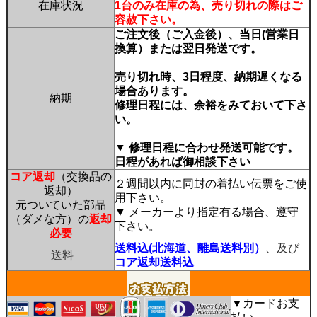
在庫状況
1台のみ在庫の為、売り切れの際はご
容赦下さい。
ご注文後（ご入金後）、当日(営業日
換算）または翌日発送です。
売り切れ時、3日程度、納期遅くなる
場合あります。
納期
修理日程には、余裕をみておいて下さ
い。
▼ 修理日程に合わせ発送可能です。
日程があれば御相談下さい
コア返却
（交換品の
２週間以内に同封の着払い伝票をご使
返却）
用下さい。
元ついていた部品
▼ メーカーより指定有る場合、遵守
（ダメな方）の
返却
下さい。
必要
送料込(北海道、離島送料別）
、及び
送料
コア返却送料込
▼カードお支