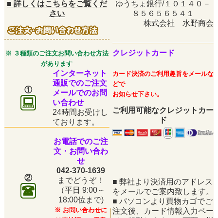
■
詳しくはこちらをご覧くだ
ゆうちょ銀行/１０１４０－
さい
８５６５６５４１
株式会社 水野商会
クレジットカード
※ ３種類のご注文お問い合わせ方法
があります
インターネット
カード決済のご利用趣旨をメールな
通販でのご注文
どで
①
メールでのお問
お知らせ下さい。
い合わせ
ご利用可能なクレジットカー
24時間お受けし
ド
ております。
お電話でのご注
文・お問い合わ
せ
042-370-1639
②
までどうぞ！
■
弊社より決済用のアドレス
（平日
9:00～
をメールでご案内致します。
18:00位まで)
■
パソコンより買物カゴでご
※ お問い合わせに
注文後、カード情報入力ペー