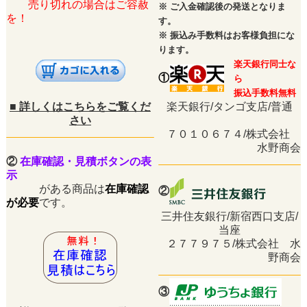
売り切れの場合はご容赦
※
ご入金確認後の発送となりま
を！
す。
※
振込み手数料はお客様負担にな
ります。
楽天銀行同士な
①
ら
振込手数料無料
■
詳しくはこちらをご覧くだ
楽天銀行/タンゴ支店/普通
さい
７０１０６７４/株式会社
水野商会
②
在庫確認・見積ボタンの表
示
がある商品は
在庫確認
②
が必要
です。
三井住友銀行/新宿西口支店/
当座
２７７９７５/株式会社 水
野商会
③