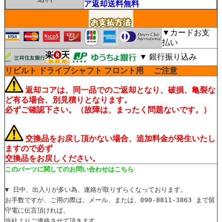
ア返却送料無料
▼カードお支
払い
▼ 銀行振り込み
リビルト ドライブシャフト フロント用
ご注意
返却コアは、同一品でのご返却となり、破損、亀裂な
ど有る場合、別見積りとなります。
必ずご確認下さい。（故障は、まったく問題ないです。）
交換品をお戻し頂かない場合、追加料金が発生いたし
ますので必ず
交換品をお戻しください。
このパーツに関してのお問い合わせはこちら
▼ 日中、出入りが多い為、連絡が取りずらくなっております。
お手数ですが、ご用の際は、メール、または、090-8811-3863 まで留
守電に伝言頂ければ、
当社よりご連絡させて頂きます。