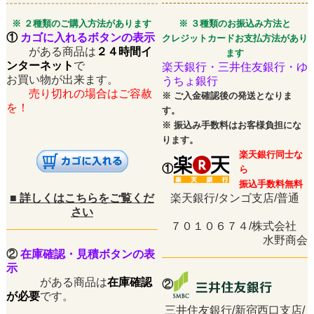
※ ２種類のご購入方法があります
※ ３種類のお振込み方法と
①
カゴに入れるボタンの表示
クレジットカードお支払方法があり
がある商品は
２４時間イ
ます
ンターネット
で
楽天銀行・三井住友銀行・ゆ
お買い物が出来ます。
うちょ銀行
売り切れの場合はご容赦
※
ご入金確認後の発送となりま
を！
す。
※
振込み手数料はお客様負担にな
ります。
楽天銀行同士な
①
ら
振込手数料無料
■
詳しくはこちらをご覧くだ
楽天銀行/タンゴ支店/普通
さい
７０１０６７４/株式会社
水野商会
②
在庫確認・見積ボタンの表
示
がある商品は
在庫確認
②
が必要
です。
三井住友銀行/新宿西口支店/