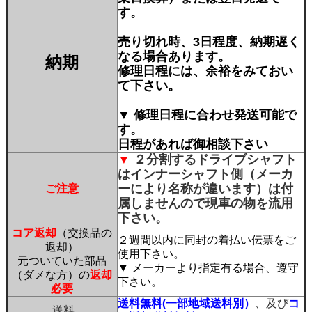
す。
売り切れ時、3日程度、納期遅く
なる場合あります。
納期
修理日程には、余裕をみておい
て下さい。
▼ 修理日程に合わせ発送可能で
す。
日程があれば御相談下さい
▼
２分割するドライブシャフト
はインナーシャフト側（メーカ
ーにより名称が違います）は付
ご注意
属しませんので現車の物を流用
下さい。
コア返却
（交換品の
２週間以内に同封の着払い伝票をご
返却）
使用下さい。
元ついていた部品
▼ メーカーより指定有る場合、遵守
（ダメな方）の
返却
下さい。
必要
送料無料(一部地域送料別）
、及び
コ
送料