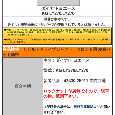
ダイナ
/
トヨエース
KG-LY270
/
LY270
画像は参考です。
必ずしも車輌画像に下記パーツが使用されているとは限りません。
商品情報
リビルトドライブシャフト
フロント用 左右セ
ット価格
車名：
ダイナ
/
トヨエース
型式：
KG-LY270
/
LY270
参考品番：
43430-25011
左右共通
適合
車輌
ロックナット付属無ですので、現車
の物、流用下さい。
上記以外の場合は、
無料在庫確認
よりお問い
合わせ下さい。