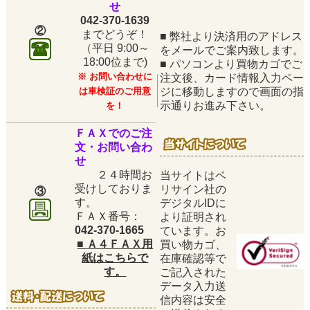
せ
042-370-1639
②
までどうぞ！
■
弊社より決済用のアドレス
（平日
9:00～
をメールでご案内致します。
18:00位まで)
■
パソコンより買物カゴでご
※ お問い合わせに
注文後、カード情報入力ペー
は車検証のご用意
ジに移動しますので画面の指
示通りお進み下さい。
を！
ＦＡＸでのご注
文・お問い合わ
せ
２４時間お
当サイトはベ
受けしておりま
リサイン社の
③
す。
デジタルIDに
ＦＡＸ番号：
より証明され
042-370-1665
ています。お
■
Ａ４ＦＡＸ用
買い物カゴ、
紙はこちらで
在庫確認等で
す。
ご記入された
データ入力送
信内容は安全