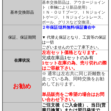
基本交換部品は、アウタージョイン
ト（車輛により新品使用）、
基本交換部品
ＩＮ・ＯＵＴブーツ、ＩＮジョイン
トゲージ、ＩＮジョイントレース、
ボール、グリスなど交換済。
２年保証/送料無料/保証書在中
保証、保証期間
▼ 代替え保証となり、工賃等の保証
は一切
ございませんのでご了承下さい。
左右セット価格となります。
完成在庫品1セットのみ有
在庫状況
1セット在庫の為、売り切れの際
はご容赦下さい。
※ 通常は左右共に同じ距離数を
走っている為、同時交換をお勧
めしております。
お勧め
単品販売をご希望の場合はお問
い合わせ下さい。
ご注文後（ご入金後）、当日(営
業日換算）または翌日発送で