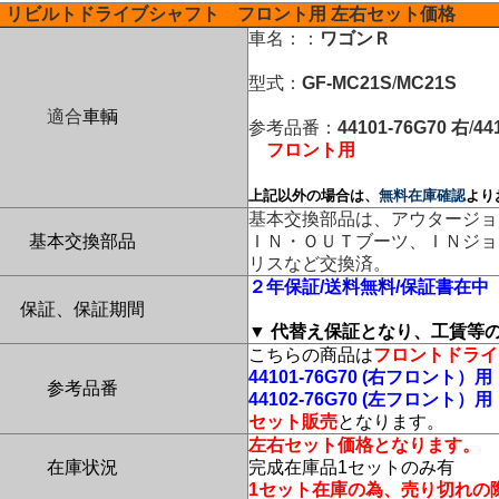
リビルトドライブシャフト
フロント用 左右セット価格
車名：：
ワゴンＲ
型式：
GF-MC21S
/
MC21S
適合
車輌
参考品番：
44101-76G70
右
/
44
フロント用
上記以外の場合は、
無料在庫確認
より
基本交換部品は、アウタージョ
基本交換部品
ＩＮ・ＯＵＴブーツ、ＩＮジョ
リスなど交換済。
２年保証/送料無料/保証書在中
保証、保証期間
▼ 代替え保証となり、工賃等
こちらの商品は
フロントドライ
44101-76G70
(右フロント）用
参考品番
44102-76G70
(左フロント）用
セット販売
となります。
左右セット価格となります。
在庫状況
完成在庫品1セットのみ有
1セット在庫の為、売り切れの