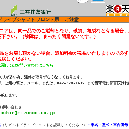
ドライブシャフト フロント用
ご注意
コアは、同一品でのご返却となり、破損、亀裂など有る場合、
認下さい。（故障は、まったく問題ないです。）
品をお戻し頂かない場合、追加料金が発生いたしますので必ず
お戻しください。
に関してのお問い合わせはこちら
出入りが多い為、連絡が取りずらくなっております。
、ご用の際は、メール、または、042-370-1639 まで留守電に伝言頂
い致します。
のお問い合わせ
 buhin@mizunoo.co.jp
名
（リビルトドライブシャフトと記載してください）
・車名・型式・車台番号