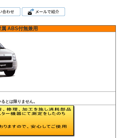
付属
ABS付無兼用
いるとは限りません。