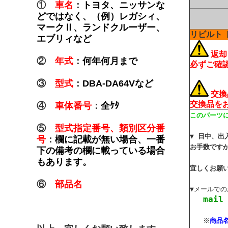
①
車名
：
トヨタ、ニッサンな
どではなく、（例）レガシィ、
マークⅡ、ランドクルーザー、
リビルト 
エブリィなど
返却
②
年式
：
何年何月まで
必ずご確
③
型式
：
DBA-DA64Vなど
交換
交換品を
④
車体番号
：
全ｹﾀ
このパーツ
⑤
型式指定番号、類別区分番
▼ 日中、
号
：
欄に記載が無い場合、一番
お手数ですが
下の備考の欄に載っている場合
もあります。
宜しくお願
⑥
部品名
▼メールで
mail
※
商品