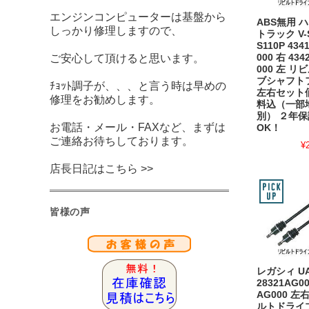
エンジンコンピューターは基盤から
ABS無用 
しっかり修理しますので、
トラック V-S
S110P 4341
ご安心して頂けると思います。
000 右 4342
000 左 
ブシャフト
ﾁｮｯﾄ調子が、、、と言う時は早めの
左右セット
修理をお勧めします。
料込（一部
別） ２年
お電話・メール・FAXなど、まずは
OK！
ご連絡お待ちしております。
¥
店長日記はこちら >>
皆様の声
レガシィ UA
28321AG00
AG000 左
ルトドライ