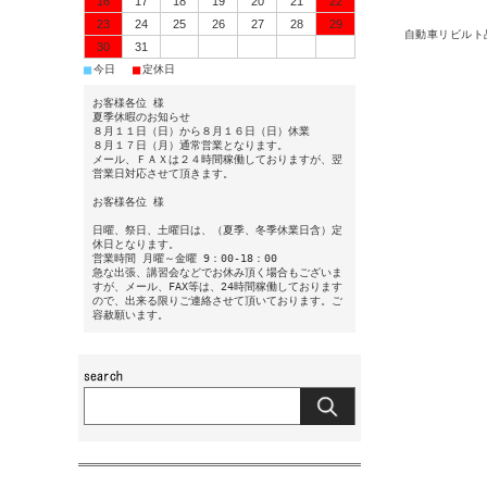
16
17
18
19
20
21
22
23
24
25
26
27
28
29
自動車リビルト
30
31
■
■
今日
定休日
お客様各位 様
夏季休暇のお知らせ
８月１１日（日）から８月１６日（日）休業
８月１７日（月）通常営業となります。
メール、ＦＡＸは２４時間稼働しておりますが、翌
営業日対応させて頂きます。
お客様各位 様
日曜、祭日、土曜日は、（夏季、冬季休業日含）定
休日となります。
営業時間 月曜～金曜 9：00-18：00
急な出張、講習会などでお休み頂く場合もございま
すが、メール、FAX等は、24時間稼働しております
ので、出来る限りご連絡させて頂いております。ご
容赦願います。