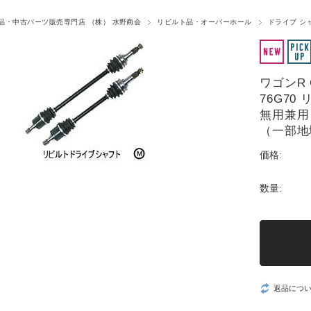
品・中古パーツ販売専門店 （株） 水野商会
リビルト品・オーバーホール
ドライブ シ
ワゴンR G
76G7
無用兼用
（一部地
価格:
数量:
返品につ