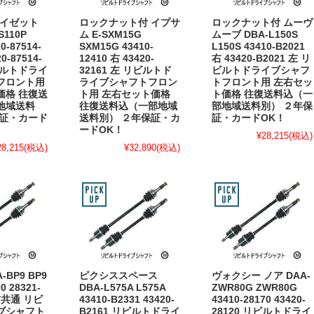
ハイゼット
ロックナット付 イプサ
ロックナット付 ムーヴ
110P
ム E-SXM15G
ムーブ DBA-L150S
0-87514-
SXM15G 43410-
L150S 43410-B2021
0-87514-
12410 右 43420-
右 43420-B2021 左 リ
リビルトドライ
32161 左 リビルトド
ビルトドライブシャフ
フロント用
ライブシャフトフロン
トフロント用 左右セッ
価格 往復送
ト用 左右セット価格
ト価格 往復送料込（一
地域送料
往復送料込（一部地域
部地域送料別） ２年保
保証・カード
送料別） ２年保証・カ
証・カードOK！
ードOK！
¥28,215
(税込)
28,215
(税込)
¥32,890
(税込)
-BP9 BP9
ピクシススペース
ヴォクシー ノア DAA-
0 28321-
DBA-L575A L575A
ZWR80G ZWR80G
右共通 リビ
43410-B2331 43420-
43410-28170 43420-
ブシャフト
B2161 リビルトドライ
28120 リビルトドライ