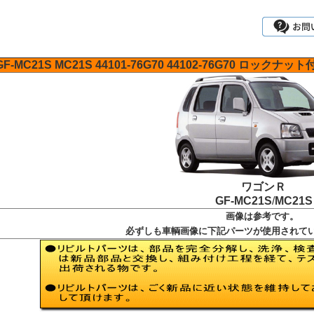
GF-MC21S
MC21S
44101-76G70
44102-76G70
ロックナット
ワゴンＲ
GF-MC21S
/
MC21S
画像は参考です。
必ずしも車輌画像に下記パーツが使用されて