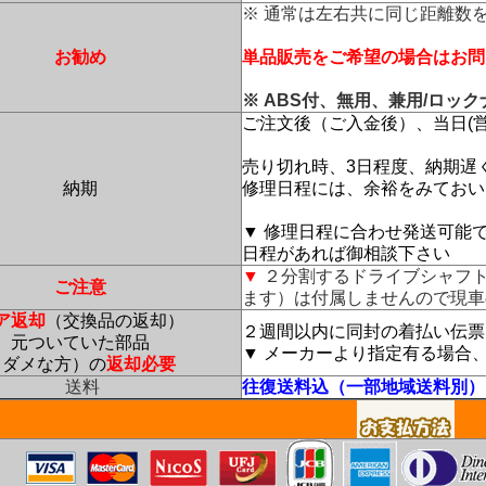
※ 通常は左右共に同じ距離数
お勧め
単品販売をご希望の場合はお問
※ ABS付、無用、兼用/ロッ
ご注文後（ご入金後）、当日(
売り切れ時、3日程度、納期遅
納期
修理日程には、余裕をみておい
▼ 修理日程に合わせ発送可能
日程があれば御相談下さい
▼
２分割するドライブシャフ
ご注意
ます）は付属しませんので現車
ア返却
（交換品の返却）
２週間以内に同封の着払い伝票
元ついていた部品
▼ メーカーより指定有る場合
（ダメな方）の
返却必要
送料
往復送料込（一部地域送料別）