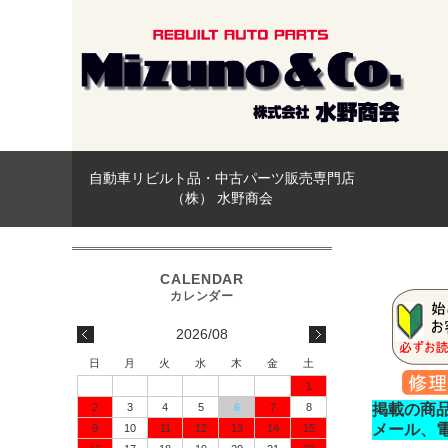
自動車リビルト品・中古パーツ販売専門店
（株） 水野商会
2026/08
日
月
火
水
木
金
土
1
2
3
4
5
6
7
8
掲載の商
メール、
9
10
11
12
13
14
15