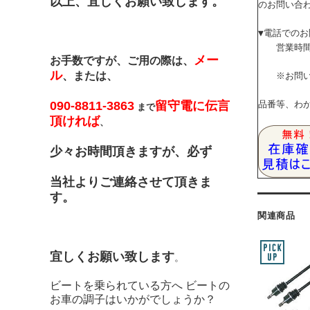
以上、宜しくお願い致します。
のお問い合
▼電話での
営業時間内
メー
お手数ですが、ご用の際は、
ル
、または、
※お問い合
090-8811-3863
留守電に伝言
品番等、わ
まで
頂ければ
、
少々お時間頂きますが、必ず
当社よりご連絡させて頂きま
す。
関連商品
宜しくお願い致します
。
ビートを乗られている方へ ビートの
お車の調子はいかがでしょうか？