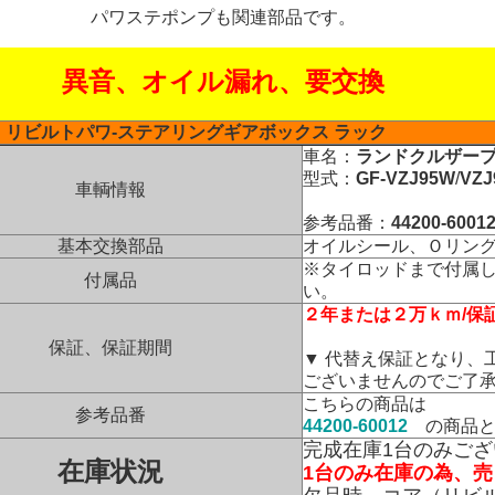
パワステポンプも関連部品です。
異音、オイル漏れ、要交換
リビルトパワ-ステアリングギアボックス ラック
車名：
ランドクルザー
型式：
GF-VZJ95W
/
VZJ
車輌情報
参考品番：
44200-6001
基本交換部品
オイルシール、Ｏリン
※タイロッドまで付属
付属品
い。
２年または２万ｋｍ/保
保証、保証期間
▼ 代替え保証となり、
ございませんのでご了
こちらの商品は
参考品番
44200-60012
の商品と
完成在庫1台のみご
在庫状況
1台のみ在庫の為、