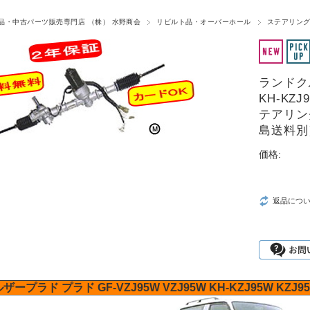
品・中古パーツ販売専門店 （株） 水野商会
リビルト品・オーバーホール
ステアリング
ランドクル
KH-KZJ
テアリン
島送料別
価格:
返品につ
ルザープラド
プラド
GF-VZJ95W
VZJ95W
KH-KZJ95W
KZJ9