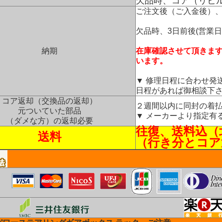
欠品時、コア（リビ
ご注文後（ご入金後）
欠品時、3日前後(営業
納期
在庫確認させて頂きま
います。
▼ 修理日程に合わせ発
日程があれば御相談下
コア返却（交換品の返却）
２週間以内に同封の着
元ついていた部品
▼ メーカーより指定有
（ダメな方）の返却必要
往復、送料込（
送料
（行き分とコア