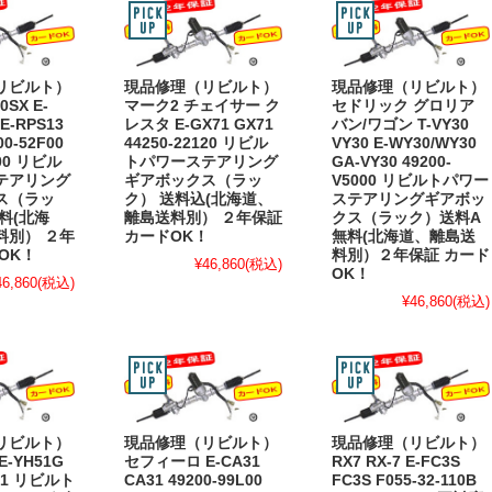
リビルト）
現品修理（リビルト）
現品修理（リビルト）
SX E-
マーク2 チェイサー ク
セドリック グロリア
 E-RPS13
レスタ E-GX71 GX71
バン/ワゴン T-VY30
00-52F00
44250-22120 リビル
VY30 E-WY30/WY30
F00 リビル
トパワーステアリング
GA-VY30 49200-
テアリング
ギアボックス（ラッ
V5000 リビルトパワー
ス（ラッ
ク） 送料込(北海道、
ステアリングギアボッ
料(北海
離島送料別） ２年保証
クス（ラック）送料A
料別） ２年
カードOK！
無料(北海道、離島送
OK！
料別）２年保証 カード
¥46,860
(税込)
OK！
46,860
(税込)
¥46,860
(税込)
リビルト）
現品修理（リビルト）
現品修理（リビルト）
-YH51G
セフィーロ E-CA31
RX7 RX-7 E-FC3S
021 リビルト
CA31 49200-99L00
FC3S F055-32-110B