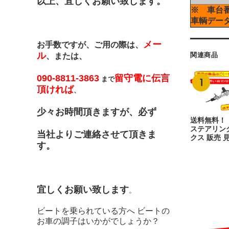
以上、宜しくお願い致します。
※ 車台
車輌デー
メー
お手数ですが、ご用の際は、
ル
関連商品
、または、
090-8811-3863
留守電に伝言
まで
頂ければ
、
少々お時間頂きますが、必ず
送料無料！
ステアリン
当社よりご連絡させて頂きま
クス 販売 
す。
宜しくお願い致します
。
ビートを乗られている方へ ビートの
お車の調子はいかがでしょうか？