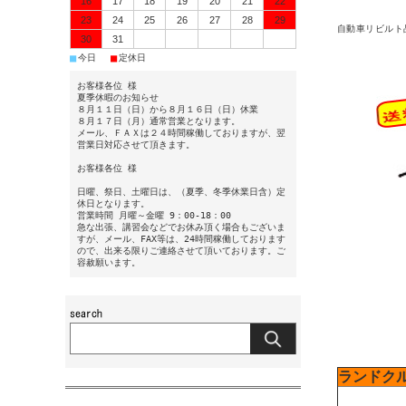
16
17
18
19
20
21
22
23
24
25
26
27
28
29
自動車リビルト
30
31
■
■
今日
定休日
お客様各位 様
夏季休暇のお知らせ
８月１１日（日）から８月１６日（日）休業
８月１７日（月）通常営業となります。
メール、ＦＡＸは２４時間稼働しておりますが、翌
営業日対応させて頂きます。
お客様各位 様
日曜、祭日、土曜日は、（夏季、冬季休業日含）定
休日となります。
営業時間 月曜～金曜 9：00-18：00
急な出張、講習会などでお休み頂く場合もございま
すが、メール、FAX等は、24時間稼働しております
ので、出来る限りご連絡させて頂いております。ご
容赦願います。
ランドク