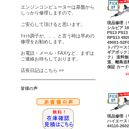
エンジンコンピューターは基盤から
しっかり修理しますので、
現品修理（
ご安心して頂けると思います。
シルビア 180
PS13 PS13
ﾁｮｯﾄ調子が、、、と言う時は早めの
RPS13 492
修理をお勧めします。
49001-52
トパワース
ギアボック
お電話・メール・FAXなど、まずは
ク） 送料無
ご連絡お待ちしております。
道、離島送
保証 カード
店長日記はこちら >>
¥
皆様の声
現品修理（
ハイエース E
44110-26