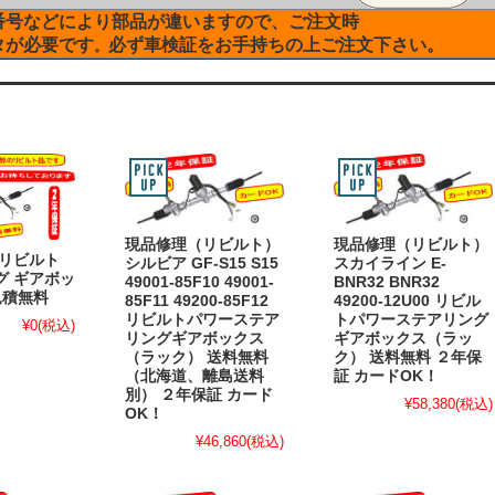
番号などにより部品が違いますので、ご注文時
タが必要です
必ず車検証をお手持ちの上ご注文下さい。
。
現品修理（リビルト）
現品修理（リビルト）
 リビルト
シルビア GF-S15 S15
スカイライン E-
グ ギアボッ
49001-85F10 49001-
BNR32 BNR32
見積無料
85F11 49200-85F12
49200-12U00 リビル
リビルトパワーステア
トパワーステアリング
¥0
(税込)
リングギアボックス
ギアボックス（ラッ
（ラック） 送料無料
ク） 送料無料 ２年保
（北海道、離島送料
証 カードOK！
別） ２年保証 カード
¥58,380
(税込)
OK！
¥46,860
(税込)