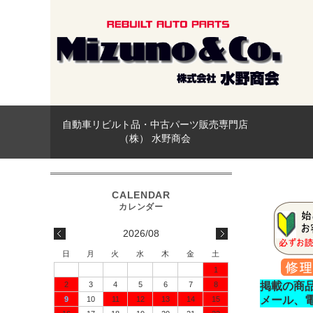
自動車リビルト品・中古パーツ販売専門店
（株） 水野商会
2026/08
日
月
火
水
木
金
土
1
2
3
4
5
6
7
8
掲載の商
メール、
9
10
11
12
13
14
15