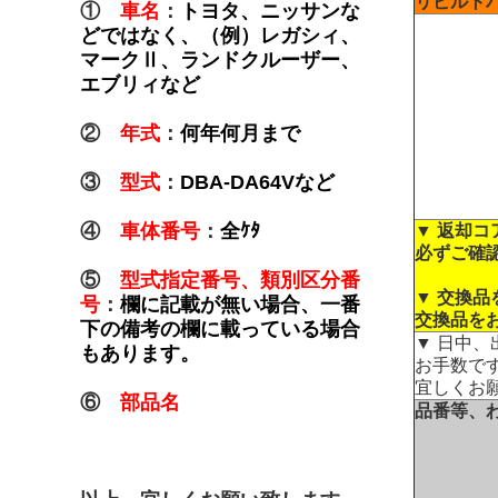
リビルト
①
車名
：
トヨタ、ニッサンな
どではなく、（例）レガシィ、
マークⅡ、ランドクルーザー、
エブリィなど
②
年式
：
何年何月まで
③
型式
：
DBA-DA64Vなど
④
車体番号
：
全ｹﾀ
▼ 返却
必ずご確
⑤
型式指定番号、類別区分番
▼ 交換
号
：
欄に記載が無い場合、一番
交換品を
下の備考の欄に載っている場合
▼ 日中
もあります。
お手数で
宜しくお
⑥
部品名
品番等、