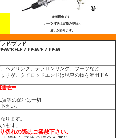
参考画像です。
パーツ形状は実際の現品と
違いがあります。
プラド
/
プラド
95W
/
KH-KZJ95W
/
KZJ95W
2
グ、ベアリング、テフロンリング、ブーツなど
しますが、タイロッドエンドは現車の物を流用下さ
証書在中
工賃等の保証は一切
承下さい。
なります。
ざいます。
売り切れの際はご容赦下さい。