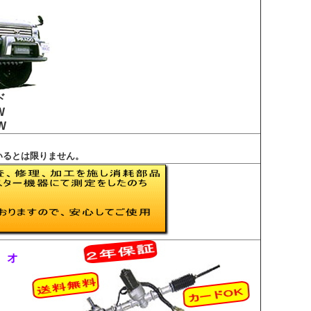
ド
W
W
いるとは限りません。
、オ