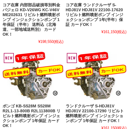
コア在庫 内部部品破損等別料金
コア在庫 ランドクルーザ S-
パジェロ KD-V26WG KC-V46V
HDJ81V HDJ81V 22100-17620
ME202631 リビルト燃料噴射ポ
リビルト燃料噴射ポンプ インジ
ンプ インジェクションポンプ 1
ェクションポンプ 1年(半年）保
年保証（半年） 送料込（北海
証 カードOK！
道、一部地域送料別） カード
¥161,150
(税込)
OK！
¥198,550
(税込)
ボンゴ KB-SS28M SS28M
ランドクルーザ S-HDJ81V
R2L1-13-800B R2L113800B リ
HDJ81V 22100-17290 リビルト
ビルト燃料噴射ポンプ インジェ
燃料噴射ポンプ インジェクショ
クションポンプ 1年保証 カード
ンポンプ 1年保証 カードOK！
OK！
¥161,150
(税込)