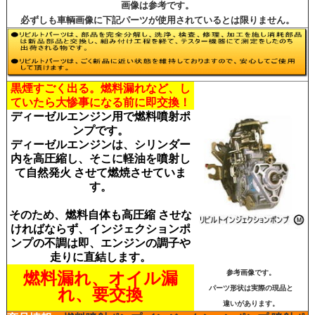
画像は参考です。
必ずしも車輌画像に下記パーツが使用されているとは限りません。
黒煙すごく出る。燃料漏れなど、し
ていたら大惨
事になる前に即交換！
ディーゼルエンジン用で燃料噴射ポ
ンプです。
ディーゼルエンジンは、シリンダー
内を高圧縮し、そこに軽油を噴射し
て自然発火 させて燃焼させていま
す。
そのため、燃料自体も高圧縮 させな
ければならず、インジェクションポ
ンプの不調は即、エンジンの調子や
走りに直結します。
燃料漏れ、オイル漏
参考画像です。
パーツ形状は実際の現品と
れ、要交換
違いがあります。