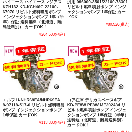
ハイエース ハイエースレジアス
汎用 096000-3501/22100-78301
KZH132 KD-KCH46G 22100-
リビルト燃料噴射ポンプ インジ
67070 リビルト燃料噴射ポンプ
ェクションポンプ 1年保証 カー
インジェクションポンプ 1年（半
ドOK
年）保証 送料無料（北海道、離
¥80,520
(税込)
島送料別） カードOK！
¥204,600
(税込)
エルフ U-NHR69EA/NHR69EA
コア在庫 デリカスペースギア
8-97118-517-0 リビルト燃料噴射
KD-PE8W PE8W ME202434 リ
ポンプ インジェクションポンプ
ビルト燃料噴射ポンプ インジェ
1年保証 カードOK
クションポンプ 1年保証（半年）
送料込（北海道、離島送料別）
¥113,300
(税込)
カードOK！