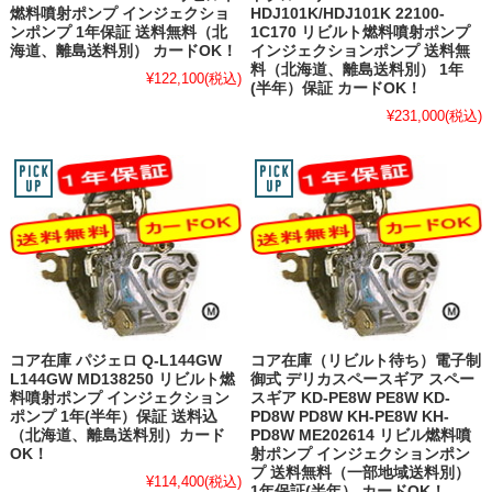
燃料噴射ポンプ インジェクショ
HDJ101K/HDJ101K 22100-
ンポンプ 1年保証 送料無料（北
1C170 リビルト燃料噴射ポンプ
海道、離島送料別） カードOK！
インジェクションポンプ 送料無
料（北海道、離島送料別） 1年
¥122,100
(税込)
(半年）保証 カードOK！
¥231,000
(税込)
コア在庫 パジェロ Q-L144GW
コア在庫（リビルト待ち）電子制
L144GW MD138250 リビルト燃
御式 デリカスペースギア スペー
料噴射ポンプ インジェクション
スギア KD-PE8W PE8W KD-
ポンプ 1年(半年）保証 送料込
PD8W PD8W KH-PE8W KH-
（北海道、離島送料別）カード
PD8W ME202614 リビル燃料噴
OK！
射ポンプ インジェクションポン
プ 送料無料（一部地域送料別）
¥114,400
(税込)
1年保証(半年） カードOK！