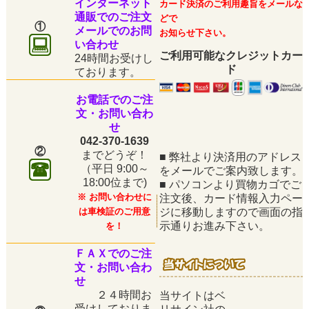
インターネット
カード決済のご利用趣旨をメールな
通販でのご注文
どで
①
メールでのお問
お知らせ下さい。
い合わせ
ご利用可能なクレジットカー
24時間お受けし
ド
ております。
お電話でのご注
文・お問い合わ
せ
042-370-1639
②
までどうぞ！
■
弊社より決済用のアドレス
（平日
9:00～
をメールでご案内致します。
18:00位まで)
■
パソコンより買物カゴでご
※ お問い合わせに
注文後、カード情報入力ペー
は車検証のご用意
ジに移動しますので画面の指
示通りお進み下さい。
を！
ＦＡＸでのご注
文・お問い合わ
せ
２４時間お
当サイトはベ
受けしておりま