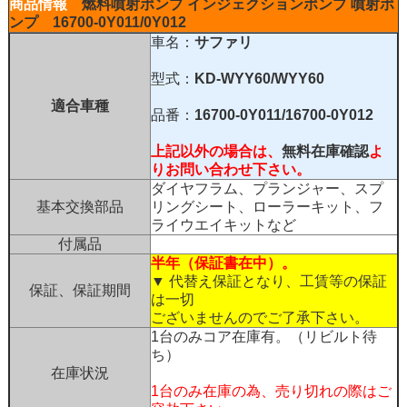
商品情報
燃料噴射ポンプ インジェクションポンプ
噴射ポ
ンプ
16700-0Y011/0Y012
車名：
サファリ
型式：
KD-WYY60/WYY60
適合車種
品番：
16700-0Y011/16700-0Y012
上記以外の場合は、
無料在庫確認
よ
りお問い合わせ下さい。
ダイヤフラム、プランジャー、スプ
基本交換部品
リングシート、ローラーキット、フ
ライウエイキットなど
付属品
半年（保証書在中）。
▼ 代替え保証となり、工賃等の保証
保証、保証期間
は一切
ございませんのでご了承下さい。
1台のみコア在庫有。（リビルト待
ち）
在庫状況
1台のみ在庫の為、売り切れの際はご