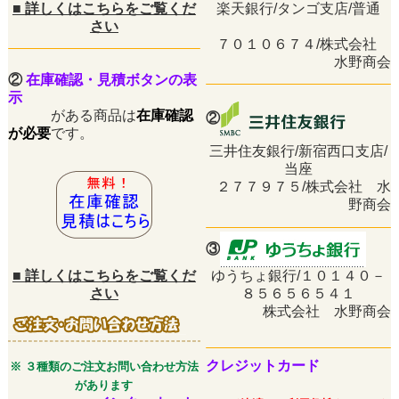
■
詳しくはこちらをご覧くだ
楽天銀行/タンゴ支店/普通
さい
７０１０６７４/株式会社
水野商会
②
在庫確認・見積ボタンの表
示
がある商品は
在庫確認
②
が必要
です。
三井住友銀行/新宿西口支店/
当座
２７７９７５/株式会社 水
野商会
③
■
詳しくはこちらをご覧くだ
ゆうちょ銀行/１０１４０－
さい
８５６５６５４１
株式会社 水野商会
クレジットカード
※ ３種類のご注文お問い合わせ方法
があります