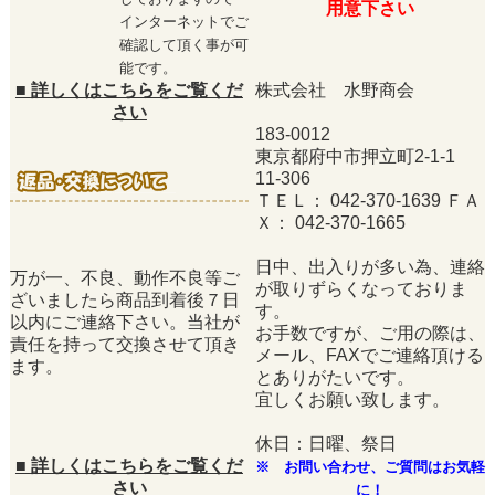
用意下さい
インターネットでご
確認して頂く事が可
能です。
■
詳しくはこちらをご覧くだ
株式会社 水野商会
さい
183-0012
東京都府中市押立町2-1-1
11-306
ＴＥＬ： 042-370-1639 ＦＡ
Ｘ： 042-370-1665
日中、出入りが多い為、連絡
万が一、不良、動作不良等ご
が取りずらくなっておりま
ざいましたら商品到着後７日
す。
以内にご連絡下さい。当社が
お手数ですが、ご用の際は、
責任を持って交換させて頂き
メール、FAXでご連絡頂ける
ます。
とありがたいです。
宜しくお願い致します。
休日：日曜、祭日
■
詳しくはこちらをご覧くだ
※ お問い合わせ、ご質問はお気軽
さい
に！