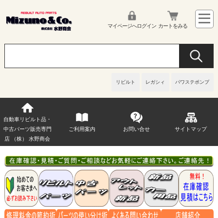
マイページへログイン
カートをみる
リビルト
レガシィ
パワステポンプ
自動車リビルト品・
中古パーツ販売専門
ご利用案内
お問い合せ
サイトマップ
店 （株） 水野商会