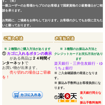
す。（笑）
一般ユーザーのお客様からプロのお客様まで国家資格の２級整備士がご相
談を承ります。
お気軽に、ご連絡をお待ちしております。お客様の少しでもお役に立ちた
いと願っております。
※ ２種類のご購入方法があります
※ ３種類のお振込み方法と
①
カゴに入れるボタンの表示
クレジットカードお支払方法があり
がある商品は
２４時間イ
ます
ンターネット
で
楽天銀行・三井住友銀行・ゆ
お買い物が出来ます。
うちょ銀行
売り切れの場合はご容赦
※
ご入金確認後の発送となりま
を！
す。
※
振込み手数料はお客様負担にな
ります。
楽天銀行同士な
①
ら
振込手数料無料