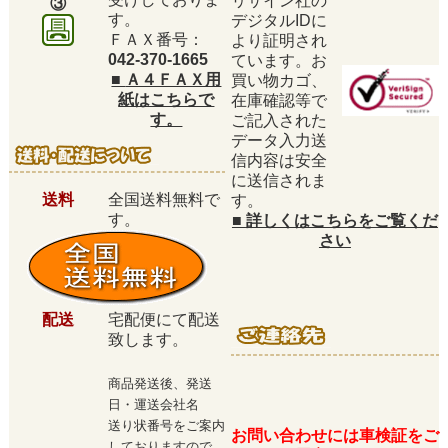
リサイン社の
③
す。
デジタルIDに
ＦＡＸ番号：
より証明され
042-370-1665
ています。お
■
Ａ４ＦＡＸ用
買い物カゴ、
紙はこちらで
在庫確認等で
す。
ご記入された
データ入力送
信内容は安全
に送信されま
送料
全国送料無料で
す。
す。
■
詳しくはこちらをご覧くだ
さい
配送
宅配便にて配送
致します。
商品発送後、発送
日・運送会社名
送り状番号をご案内
お問い合わせには車検証をご
しておりますので