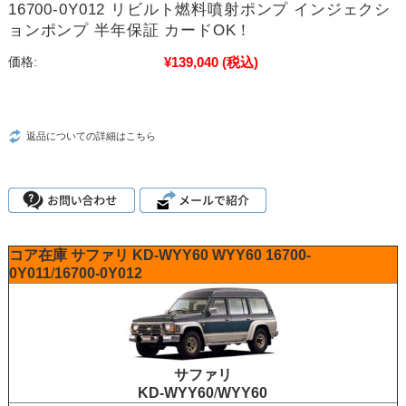
16700-0Y012 リビルト燃料噴射ポンプ インジェクシ
ョンポンプ 半年保証 カードOK！
¥139,040
(税込)
価格:
返品についての詳細はこちら
コア在庫
サファリ
KD-WYY60
WYY60
16700-
0Y011
/
16700-0Y012
サファリ
KD-WYY60
/
WYY60