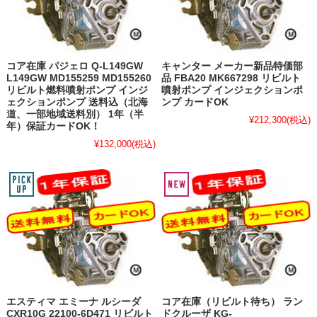
コア在庫 パジェロ Q-L149GW
キャンター メーカー新品特価部
L149GW MD155259 MD155260
品 FBA20 MK667298 リビルト
リビルト燃料噴射ポンプ インジ
噴射ポンプ インジェクションポ
ェクションポンプ 送料込（北海
ンプ カードOK
道、一部地域送料別） 1年（半
¥212,300
(税込)
年）保証カードOK！
¥132,000
(税込)
エスティマ エミーナ ルシーダ
コア在庫（リビルト待ち） ラン
CXR10G 22100-6D471 リビルト
ドクルーザ KG-