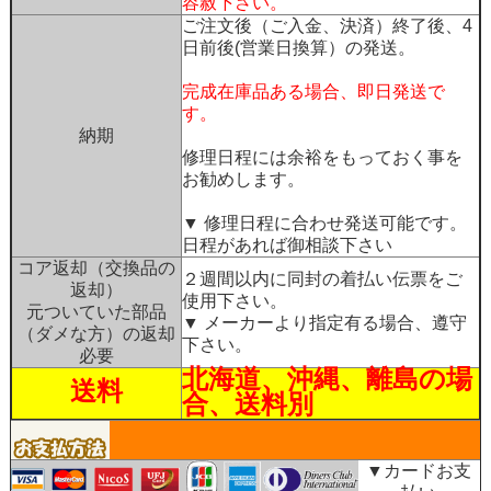
容赦下さい。
ご注文後（ご入金、決済）終了後、4
日前後(営業日換算）の発送。
完成在庫品ある場合、即日発送で
す。
納期
修理日程には余裕をもっておく事を
お勧めします。
▼ 修理日程に合わせ発送可能です。
日程があれば御相談下さい
コア返却（交換品の
２週間以内に同封の着払い伝票をご
返却）
使用下さい。
元ついていた部品
▼ メーカーより指定有る場合、遵守
（ダメな方）の返却
下さい。
必要
北海道、沖縄、離島の場
送料
合、送料別
▼カードお支