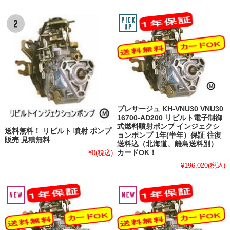
プレサージュ KH-VNU30 VNU30
16700-AD200 リビルト電子制御
式燃料噴射ポンプ インジェクシ
送料無料！ リビルト 噴射 ポンプ
ョンポンプ 1年(半年）保証 往復
販売 見積無料
送料込（北海道、離島送料別）
カードOK！
¥0
(税込)
¥196,020
(税込)