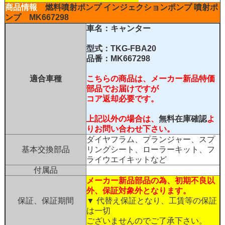
商品情報
燃料噴射ポンプ インジェクションポンプ
噴射ポ
ンプ
MK667298
車名：キャンター
型式：TKG-FBA20
品番：MK667298
適合車種
こちらの商品は、メーカー新品特価
部品でお届けですが
コア返却必要です。
上記以外の場合は、
無料在庫確認
よ
りお問い合わせ下さい。
ダイヤフラム、プランジャー、スプ
基本交換部品
リングシート、ローラーキット、フ
ライウエイキットなど
付属品
メーカー新品部品の為、初期不良以
外、保証対象外となります。
保証、保証期間
▼ 代替え保証となり、工賃等の保証
は一切
ございませんのでご了承下さい。