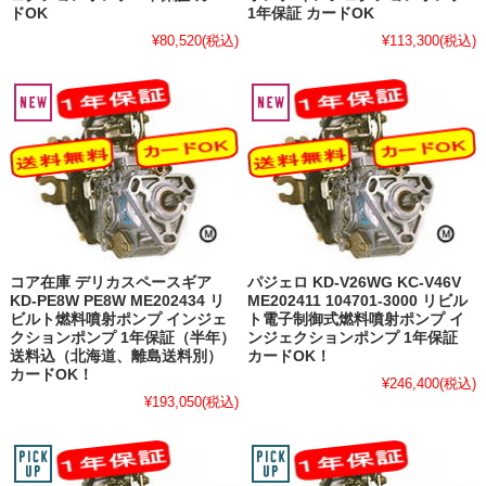
ドOK
1年保証 カードOK
¥80,520
(税込)
¥113,300
(税込)
コア在庫 デリカスペースギア
パジェロ KD-V26WG KC-V46V
KD-PE8W PE8W ME202434 リ
ME202411 104701-3000 リビル
ビルト燃料噴射ポンプ インジェ
ト電子制御式燃料噴射ポンプ イ
クションポンプ 1年保証（半年）
ンジェクションポンプ 1年保証
送料込（北海道、離島送料別）
カードOK！
カードOK！
¥246,400
(税込)
¥193,050
(税込)