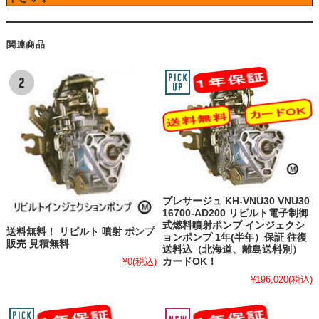
関連商品
プレサージュ KH-VNU30 VNU30
16700-AD200 リビルト電子制御
式燃料噴射ポンプ インジェクシ
送料無料！ リビルト 噴射 ポンプ
ョンポンプ 1年(半年）保証 往復
販売 見積無料
送料込（北海道、離島送料別）
カードOK！
¥0
(税込)
¥196,020
(税込)