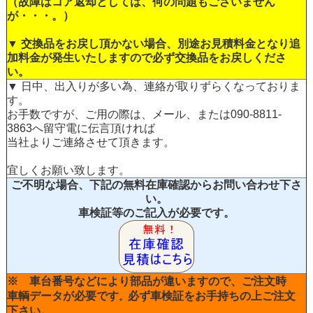
（故障はコア返却としては、何の問題もございません
が・・・。）
▼ 交換品をお戻し頂かない場合、別途お見積料金となり追
加料金が発生いたしますので必ず交換品をお戻しくださ
い。
▼ 日中、出入りが多い為、連絡が取りずらくなっておりま
す。
お手数ですが、ご用の際は、メール、または090-8811-
3863へ留守電に伝言頂ければ
当社よりご連絡させて頂きます。
宜しくお願い致します。
ご不明な場合、下記の無料在庫確認からお問い合わせ下さ
い。
車検証等のご記入が必要です。
※ 車台番号などにより部品が違いますので、ご注文時
車輌データが必要です
必ず車検証をお手持ちの上ご注文
。
下さい。