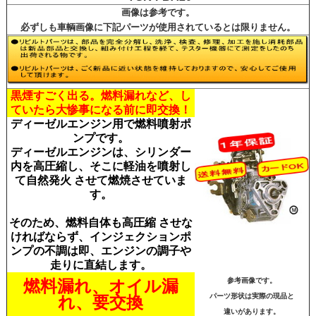
画像は参考です。
必ずしも車輌画像に下記パーツが使用されているとは限りません。
黒煙すごく出る。燃料漏れなど、し
ていたら大惨
事になる前に即交換！
ディーゼルエンジン用で燃料噴射ポ
ンプです。
ディーゼルエンジンは、シリンダー
内を高圧縮し、そこに軽油を噴射し
て自然発火 させて燃焼させていま
す。
そのため、燃料自体も高圧縮 させな
ければならず、インジェクションポ
ンプの不調は即、エンジンの調子や
走りに直結します。
燃料漏れ、オイル漏
参考画像です。
パーツ形状は実際の現品と
れ、要交換
違いがあります。