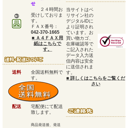
せ
２４時間お
当サイトはベ
受けしておりま
リサイン社の
③
す。
デジタルIDに
ＦＡＸ番号：
より証明され
042-370-1665
ています。お
■
Ａ４ＦＡＸ用
買い物カゴ、
紙はこちらで
在庫確認等で
す。
ご記入された
データ入力送
信内容は安全
に送信されま
送料
全国送料無料で
す。
す。
■
詳しくはこちらをご覧くだ
さい
配送
宅配便にて配送
致します。
商品発送後、発送