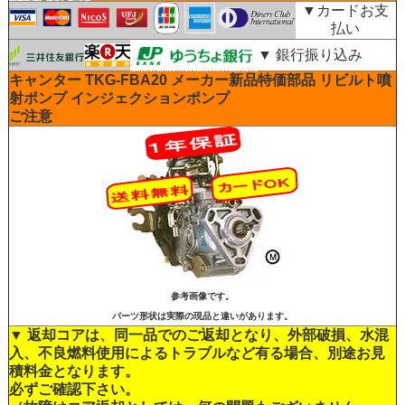
▼カードお支
払い
▼ 銀行振り込み
キャンター TKG-FBA20 メーカー新品特価部品 リビルト噴
射ポンプ インジェクションポンプ
ご注意
参考画像です。
パーツ形状は実際の現品と違いがあります。
▼ 返却コアは、同一品でのご返却となり、外部破損、水混
入、不良燃料使用によるトラブルなど有る場合、別途お見
積料金となります。
必ずご確認下さい。