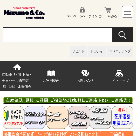
マイページへログイン
カートをみる
リビルト
レガシィ
パワステポンプ
自動車リビルト品・
中古パーツ販売専門
ご利用案内
お問い合せ
サイトマップ
店 （株） 水野商会