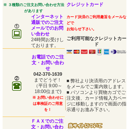
クレジットカード
※ ３種類のご注文お問い合わせ方法
があります
インターネット
カード決済のご利用趣旨をメールな
通販でのご注文
どで
①
メールでのお問
お知らせ下さい。
い合わせ
ご利用可能なクレジットカー
24時間お受けし
ド
ております。
お電話でのご注
文・お問い合わ
せ
042-370-1639
②
までどうぞ！
■
弊社より決済用のアドレス
（平日
9:00～
をメールでご案内致します。
18:00位まで)
■
パソコンより買物カゴでご
※ お問い合わせに
注文後、カード情報入力ペー
は車検証のご用意
ジに移動しますので画面の指
示通りお進み下さい。
を！
ＦＡＸでのご注
文・お問い合わ