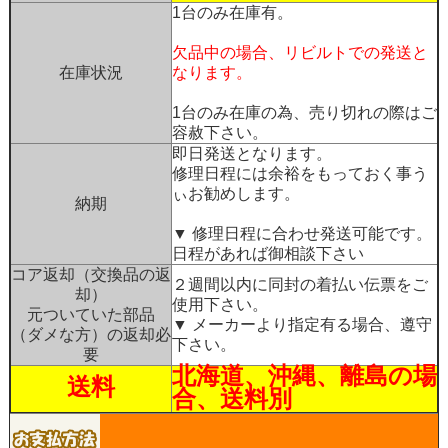
1台のみ在庫有。
欠品中の場合、リビルトでの発送と
在庫状況
なります。
1台のみ在庫の為、売り切れの際はご
容赦下さい。
即日発送となります。
修理日程には余裕をもっておく事う
ぃお勧めします。
納期
▼ 修理日程に合わせ発送可能です。
日程があれば御相談下さい
コア返却（交換品の返
２週間以内に同封の着払い伝票をご
却）
使用下さい。
元ついていた部品
▼ メーカーより指定有る場合、遵守
（ダメな方）の返却必
下さい。
要
北海道、沖縄、離島の場
送料
合、送料別