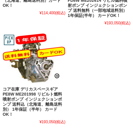
（北海道、離島送料別）カード
PD8W ME202614 リビル燃料噴
OK！
射ポンプ インジェクションポン
プ 送料無料（一部地域送料別）
¥114,400
(税込)
1年保証(半年） カードOK！
¥193,050
(税込)
コア在庫 デリカスペースギア
PE8W ME201998 リビルト燃料
噴射ポンプ インジェクションポ
ンプ 送料込（北海道、離島送料
別） 1年保証（半年） カード
OK！
¥193,050
(税込)