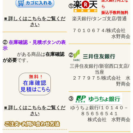
楽天銀行同士な
①
ら
振込手数料無料
■
詳しくはこちらをご覧くだ
楽天銀行/タンゴ支店/普通
さい
７０１０６７４/株式会社
水野商会
②
在庫確認・見積ボタンの表
示
がある商品は
在庫確認
②
が必要
です。
三井住友銀行/新宿西口支店/
当座
２７７９７５/株式会社 水
野商会
③
■
詳しくはこちらをご覧くだ
ゆうちょ銀行/１０１４０－
さい
８５６５６５４１
株式会社 水野商会