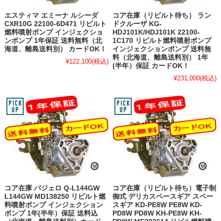
エスティマ エミーナ ルシーダ
コア在庫（リビルト待ち） ラン
CXR10G 22100-6D471 リビルト
ドクルーザ KG-
燃料噴射ポンプ インジェクショ
HDJ101K/HDJ101K 22100-
ンポンプ 1年保証 送料無料（北
1C170 リビルト燃料噴射ポンプ
海道、離島送料別） カードOK！
インジェクションポンプ 送料無
料（北海道、離島送料別） 1年
¥122,100
(税込)
(半年）保証 カードOK！
¥231,000
(税込)
コア在庫 パジェロ Q-L144GW
コア在庫（リビルト待ち）電子制
L144GW MD138250 リビルト燃
御式 デリカスペースギア スペー
料噴射ポンプ インジェクション
スギア KD-PE8W PE8W KD-
ポンプ 1年(半年）保証 送料込
PD8W PD8W KH-PE8W KH-