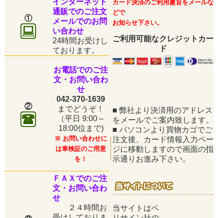
インターネット
カード決済のご利用趣旨をメールな
通販でのご注文
どで
①
メールでのお問
お知らせ下さい。
い合わせ
ご利用可能なクレジットカー
24時間お受けし
ド
ております。
お電話でのご注
文・お問い合わ
せ
042-370-1639
②
までどうぞ！
■
弊社より決済用のアドレス
（平日
9:00～
をメールでご案内致します。
18:00位まで)
■
パソコンより買物カゴでご
※ お問い合わせに
注文後、カード情報入力ペー
は車検証のご用意
ジに移動しますので画面の指
示通りお進み下さい。
を！
ＦＡＸでのご注
文・お問い合わ
せ
２４時間お
当サイトはベ
受けしておりま
リサイン社の