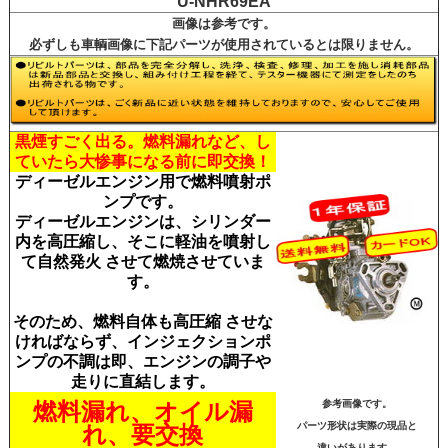
U-NHR69EA
画像は参考です。
必ずしも車輌画像に下記パーツが使用されているとは限りません。
黒煙すごく出る。燃料漏れなど、し
ていたら大惨
事になる前に即交換！
ディーゼルエンジン用で燃料噴射ポ
ンプです。
ディーゼルエンジンは、シリンダー
内を高圧縮し、そこに軽油を噴射し
て自然発火 させて燃焼させていま
す。
そのため、燃料自体も高圧縮 させな
ければならず、インジェクションポ
ンプの不調は即、エンジンの調子や
走りに直結します。
燃料漏れ、オイル漏
参考画像です。
パーツ形状は実際の現品と
れ、要交換
違いがあります。