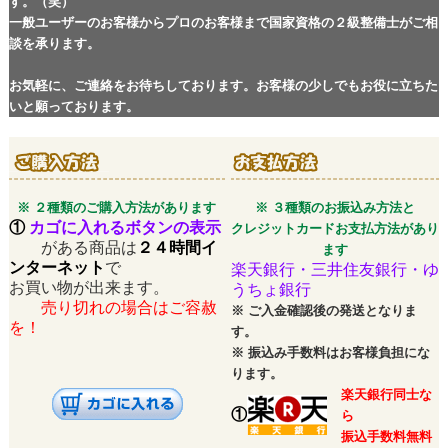
す。（笑）
一般ユーザーのお客様からプロのお客様まで国家資格の２級整備士がご相
談を承ります。
お気軽に、ご連絡をお待ちしております。お客様の少しでもお役に立ちた
いと願っております。
※ ２種類のご購入方法があります
※ ３種類のお振込み方法と
①
カゴに入れるボタンの表示
クレジットカードお支払方法があり
がある商品は
２４時間イ
ます
ンターネット
で
楽天銀行・三井住友銀行・ゆ
お買い物が出来ます。
うちょ銀行
売り切れの場合はご容赦
※
ご入金確認後の発送となりま
を！
す。
※
振込み手数料はお客様負担にな
ります。
楽天銀行同士な
①
ら
振込手数料無料