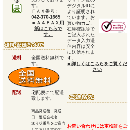
③
す。
デジタルIDに
ＦＡＸ番号：
より証明され
042-370-1665
ています。お
■
Ａ４ＦＡＸ用
買い物カゴ、
紙はこちらで
在庫確認等で
す。
ご記入された
データ入力送
信内容は安全
に送信されま
送料
全国送料無料で
す。
す。
■
詳しくはこちらをご覧くだ
さい
配送
宅配便にて配送
致します。
商品発送後、発送
日・運送会社名
送り状番号をご案内
お問い合わせには車検証をご
しておりますので