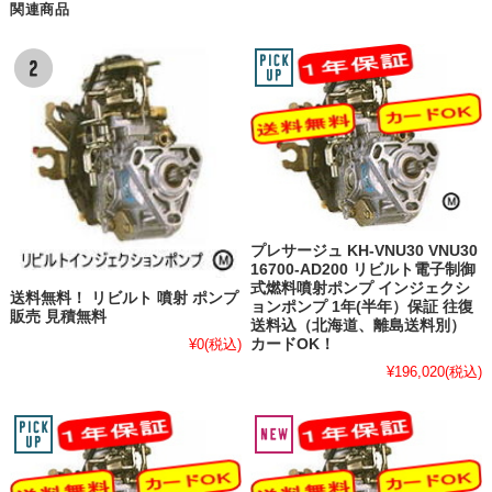
関連商品
プレサージュ KH-VNU30 VNU30
16700-AD200 リビルト電子制御
式燃料噴射ポンプ インジェクシ
送料無料！ リビルト 噴射 ポンプ
ョンポンプ 1年(半年）保証 往復
販売 見積無料
送料込（北海道、離島送料別）
カードOK！
¥0
(税込)
¥196,020
(税込)