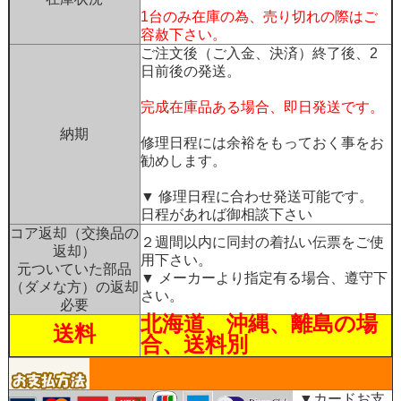
1台のみ在庫の為、売り切れの際はご
容赦下さい。
ご注文後（ご入金、決済）終了後、2
日前後の発送。
完成在庫品ある場合、即日発送です。
納期
修理日程には余裕をもっておく事をお
勧めします。
▼ 修理日程に合わせ発送可能です。
日程があれば御相談下さい
コア返却（交換品の
２週間以内に同封の着払い伝票をご使
返却）
用下さい。
元ついていた部品
▼ メーカーより指定有る場合、遵守下
（ダメな方）の返却
さい。
必要
北海道、沖縄、離島の場
送料
合、送料別
▼カードお支