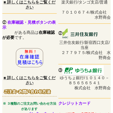
■
詳しくはこちらをご覧くだ
楽天銀行/タンゴ支店/普通
さい
７０１０６７４/株式会社
水野商会
②
在庫確認・見積ボタンの表
示
がある商品は
在庫確認
②
が必要
です。
三井住友銀行/新宿西口支店/
当座
２７７９７５/株式会社 水
野商会
③
■
詳しくはこちらをご覧くだ
ゆうちょ銀行/１０１４０－
さい
８５６５６５４１
株式会社 水野商会
クレジットカード
※ ３種類のご注文お問い合わせ方法
があります