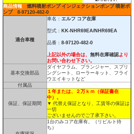
商品情報
燃料噴射ポンプ インジェクションポンプ
噴射ポ
ンプ
8-97120-482-0
車名：
エルフ
コア在庫
型式：
KK-NHR69EA/NHR69EA
適合車種
品番：
8-97120-482-0
上記以外の場合は、
無料在庫確認
より
お問い合わせ下さい。
ダイヤフラム、プランジャー、スプリ
基本交換部品
ングシート、ローラーキット、フライ
ウエイキットなど
付属品
１年または、２万ｋｍ（保証書在
中）。
保証、保証期間
▼ 代替え保証となり、工賃等の保証は
一切
ございませんのでご了承下さい。
1台のみコア在庫有。（リビルト待
ち）
在庫状況