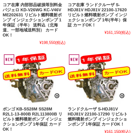
コア在庫 内部部品破損等別料金
コア在庫 ランドクルーザ S-
パジェロ KD-V26WG KC-V46V
HDJ81V HDJ81V 22100-17620
ME202631 リビルト燃料噴射ポ
リビルト燃料噴射ポンプ インジ
ンプ インジェクションポンプ 1
ェクションポンプ 1年(半年）保
年保証（半年） 送料込（北海
証 カードOK！
道、一部地域送料別） カード
¥161,150
(税込)
OK！
¥198,550
(税込)
ボンゴ KB-SS28M SS28M
ランドクルーザ S-HDJ81V
R2L1-13-800B R2L113800B リ
HDJ81V 22100-17290 リビルト
ビルト燃料噴射ポンプ インジェ
燃料噴射ポンプ インジェクショ
クションポンプ 1年保証 カード
ンポンプ 1年保証 カードOK！
OK！
¥161,150
(税込)