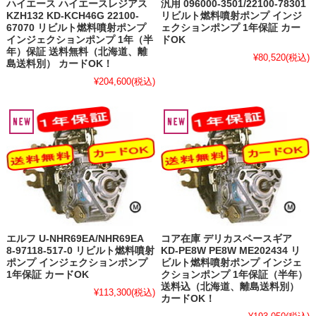
ハイエース ハイエースレジアス
汎用 096000-3501/22100-78301
KZH132 KD-KCH46G 22100-
リビルト燃料噴射ポンプ インジ
67070 リビルト燃料噴射ポンプ
ェクションポンプ 1年保証 カー
インジェクションポンプ 1年（半
ドOK
年）保証 送料無料（北海道、離
¥80,520
(税込)
島送料別） カードOK！
¥204,600
(税込)
エルフ U-NHR69EA/NHR69EA
コア在庫 デリカスペースギア
8-97118-517-0 リビルト燃料噴射
KD-PE8W PE8W ME202434 リ
ポンプ インジェクションポンプ
ビルト燃料噴射ポンプ インジェ
1年保証 カードOK
クションポンプ 1年保証（半年）
送料込（北海道、離島送料別）
¥113,300
(税込)
カードOK！