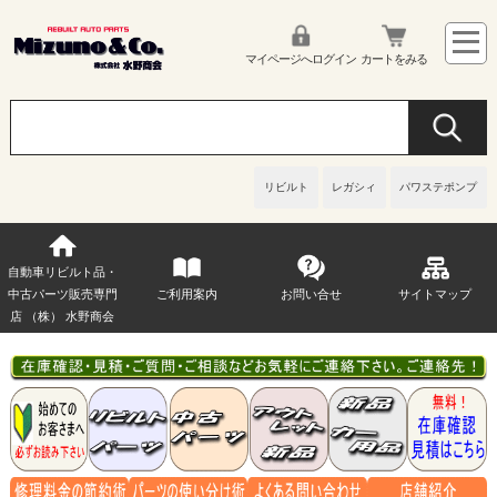
マイページへログイン
カートをみる
リビルト
レガシィ
パワステポンプ
自動車リビルト品・
中古パーツ販売専門
ご利用案内
お問い合せ
サイトマップ
店 （株） 水野商会