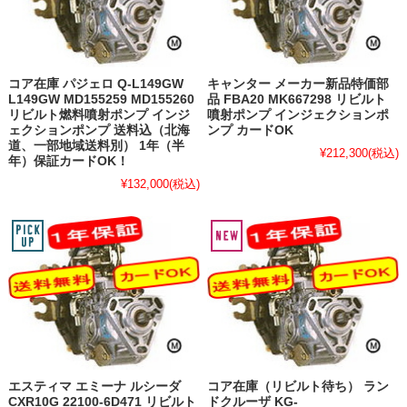
コア在庫 パジェロ Q-L149GW
キャンター メーカー新品特価部
L149GW MD155259 MD155260
品 FBA20 MK667298 リビルト
リビルト燃料噴射ポンプ インジ
噴射ポンプ インジェクションポ
ェクションポンプ 送料込（北海
ンプ カードOK
道、一部地域送料別） 1年（半
¥212,300
(税込)
年）保証カードOK！
¥132,000
(税込)
エスティマ エミーナ ルシーダ
コア在庫（リビルト待ち） ラン
CXR10G 22100-6D471 リビルト
ドクルーザ KG-