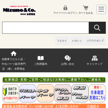
マイページへログイン
カートをみる
リビルト
レガシィ
パワステポンプ
自動車リビルト品・
中古パーツ販売専門
ご利用案内
お問い合せ
サイトマップ
店 （株） 水野商会