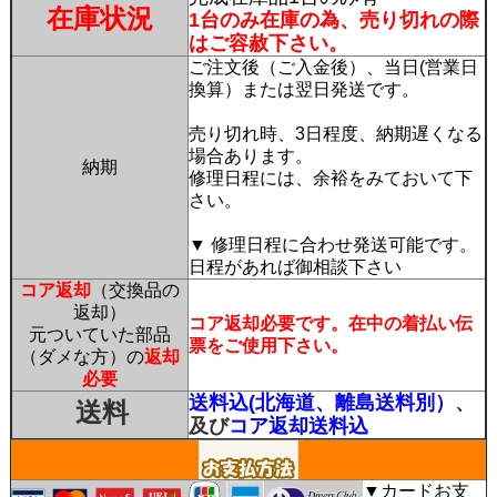
在庫状況
1台のみ在庫の為、売り切れの際
はご容赦下さい。
ご注文後（ご入金後）、当日(営業日
換算）または翌日発送です。
売り切れ時、3日程度、納期遅くなる
場合あります。
納期
修理日程には、余裕をみておいて下
さい。
▼ 修理日程に合わせ発送可能です。
日程があれば御相談下さい
コア返却
（交換品の
返却）
コア返却必要です。在中の着払い伝
元ついていた部品
票をご使用下さい。
（ダメな方）の
返却
必要
送料込(北海道、離島送料別）
、
送料
及び
コア返却送料込
▼カードお支