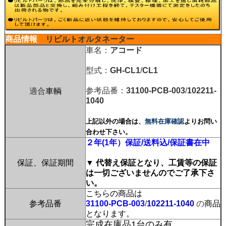
商品情報
リビルトオルタネーター
車名：
アコード
型式：
GH-CL1
/
CL1
参考品番：
31100-PCB-003
/
102211-
適合
車輌
1040
上記以外の場合は、
無料在庫確認
よりお問い
合わせ下さい。
２年(1年）保証/送料込/保証書在中
保証、保証期間
▼ 代替え保証となり、工賃等の保証
は一切ございませんのでご了承下さ
い。
こちらの商品は
参考品番
31100-PCB-003
/
102211-1040
の
商品
となります。
完成在庫品1台のみ有