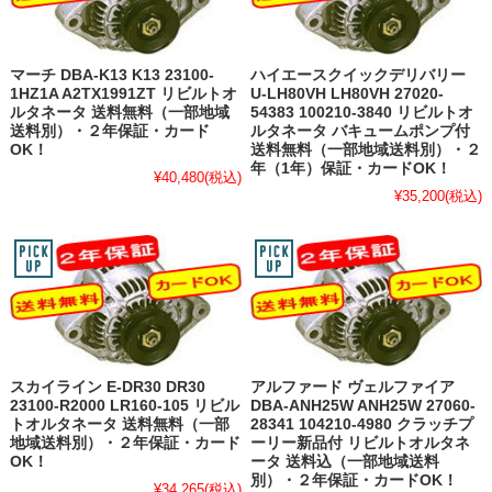
マーチ DBA-K13 K13 23100-
ハイエースクイックデリバリー
1HZ1A A2TX1991ZT リビルトオ
U-LH80VH LH80VH 27020-
ルタネータ 送料無料（一部地域
54383 100210-3840 リビルトオ
送料別）・２年保証・カード
ルタネータ バキュームポンプ付
OK！
送料無料（一部地域送料別）・２
年（1年）保証・カードOK！
¥40,480
(税込)
¥35,200
(税込)
スカイライン E-DR30 DR30
アルファード ヴェルファイア
23100-R2000 LR160-105 リビル
DBA-ANH25W ANH25W 27060-
トオルタネータ 送料無料（一部
28341 104210-4980 クラッチプ
地域送料別）・２年保証・カード
ーリー新品付 リビルトオルタネ
OK！
ータ 送料込（一部地域送料
別）・２年保証・カードOK！
¥34,265
(税込)