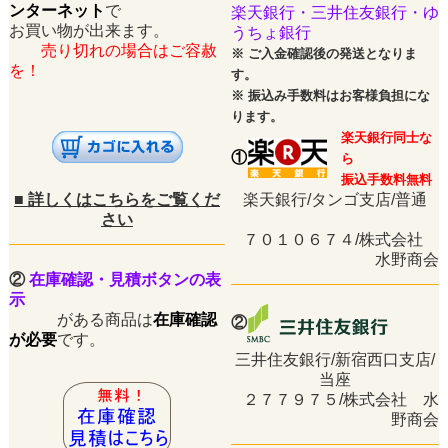
ンターネット
で
楽天銀行・三井住友銀行・ゆ
お買い物が出来ます。
うちょ銀行
売り切れの場合はご容赦
※
ご入金確認後の発送となりま
を！
す。
※
振込み手数料はお客様負担にな
ります。
楽天銀行同士な
①
ら
振込手数料無料
■
詳しくはこちらをご覧くだ
楽天銀行/タンゴ支店/普通
さい
７０１０６７４/株式会社
水野商会
②
在庫確認・見積ボタンの表
示
がある商品は
在庫確認
②
が必要
です。
三井住友銀行/新宿西口支店/
当座
２７７９７５/株式会社 水
野商会