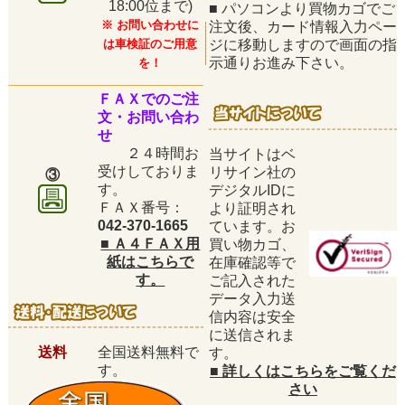
18:00位まで)
■
パソコンより買物カゴでご
※ お問い合わせに
注文後、カード情報入力ペー
は車検証のご用意
ジに移動しますので画面の指
示通りお進み下さい。
を！
ＦＡＸでのご注
文・お問い合わ
せ
２４時間お
当サイトはベ
受けしておりま
リサイン社の
③
す。
デジタルIDに
ＦＡＸ番号：
より証明され
042-370-1665
ています。お
■
Ａ４ＦＡＸ用
買い物カゴ、
紙はこちらで
在庫確認等で
す。
ご記入された
データ入力送
信内容は安全
に送信されま
送料
全国送料無料で
す。
す。
■
詳しくはこちらをご覧くだ
さい